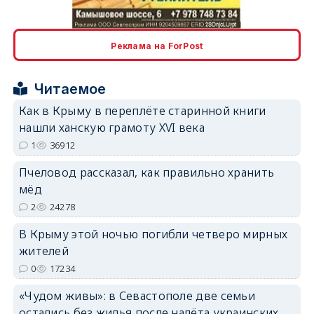
erid: 2SDnjcLUypt
Реклама на ForPost
Читаемое
erid: 2SDnjcrDNw6
Как в Крыму в переплёте старинной книги
нашли ханскую грамоту XVI века
1
36912
Пчеловод рассказал, как правильно хранить
мёд
2
24278
erid: 2SDnjdPjgYS
В Крыму этой ночью погибли четверо мирных
жителей
0
17234
«Чудом живы»: в Севастополе две семьи
erid: 2SDnjdvhGXG
остались без жилья после налёта украинских