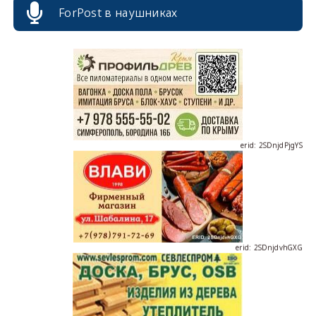
ForPost в наушниках
erid: 2SDnjcrDNw6
erid: 2SDnjdPjgYS
erid: 2SDnjdvhGXG