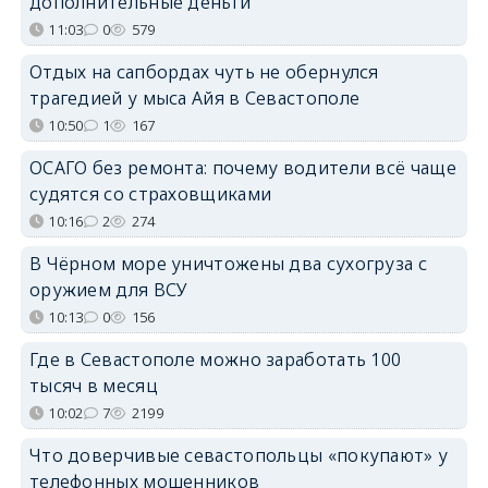
дополнительные деньги
11:03
0
579
Отдых на сапбордах чуть не обернулся
трагедией у мыса Айя в Севастополе
10:50
1
167
ОСАГО без ремонта: почему водители всё чаще
судятся со страховщиками
10:16
2
274
В Чёрном море уничтожены два сухогруза с
оружием для ВСУ
10:13
0
156
Где в Севастополе можно заработать 100
тысяч в месяц
10:02
7
2199
Что доверчивые севастопольцы «покупают» у
телефонных мошенников