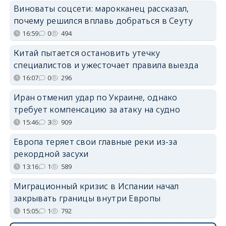
Виноваты соцсети: марокканец рассказал,
почему решился вплавь добраться в Сеуту
16:59
0
494
Китай пытается остановить утечку
специалистов и ужесточает правила выезда
16:07
0
296
Иран отменил удар по Украине, однако
требует компенсацию за атаку на судно
15:46
3
909
Европа теряет свои главные реки из-за
рекордной засухи
13:16
1
589
Миграционный кризис в Испании начал
закрывать границы внутри Европы
15:05
1
792