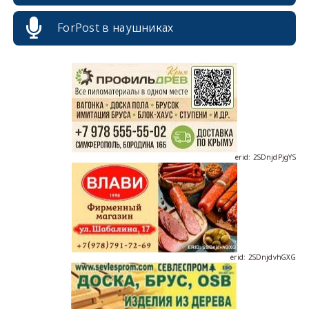
erid: 2SDnjcrDNw6
ForPost в наушниках
erid: 2SDnjdPjgYS
erid: 2SDnjdvhGXG