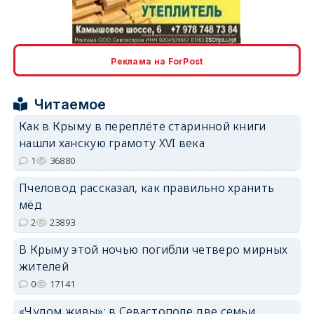
erid: 2SDnjcLUypt
Реклама на ForPost
Читаемое
erid: 2SDnjcrDNw6
Как в Крыму в переплёте старинной книги
нашли ханскую грамоту XVI века
1
36880
Пчеловод рассказал, как правильно хранить
мёд
erid: 2SDnjdPjgYS
2
23893
В Крыму этой ночью погибли четверо мирных
жителей
0
17141
«Чудом живы»: в Севастополе две семьи