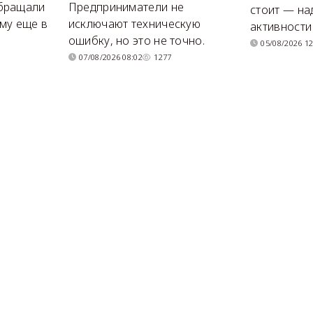
бращали
Предприниматели не
стоит — на
му еще в
исключают техническую
активности
ошибку, но это не точно.
05/08/2026 12
07/08/2026 08:02
1277