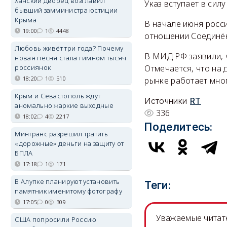
Ханский дворец возглавил
Указ вступает в силу
бывший замминистра юстиции
Крыма
В начале июня росс
19:00
1
4448
отношении Соединён
Любовь живёт три года? Почему
В МИД РФ заявили, 
новая песня стала гимном тысяч
россиянок
Отмечается, что на
18:20
1
510
рынке работает мно
Крым и Севастополь ждут
Источники
RT
аномально жаркие выходные
336
18:02
4
2217
Поделитесь:
Минтранс разрешил тратить
«дорожные» деньги на защиту от
БПЛА
17:18
1
171
В Алупке планируют установить
Теги:
памятник именитому фотографу
17:05
0
309
Уважаемые читате
США попросили Россию