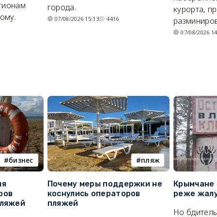
егионам
города.
курорта, п
ому.
07/08/2026 15:13
4416
разминиров
07/08/2026 14
бизнес
пляж
ля
Почему меры поддержки не
Крымчане 
ров
коснулись операторов
реже жалу
пляжей
пляжей
Но бдитель