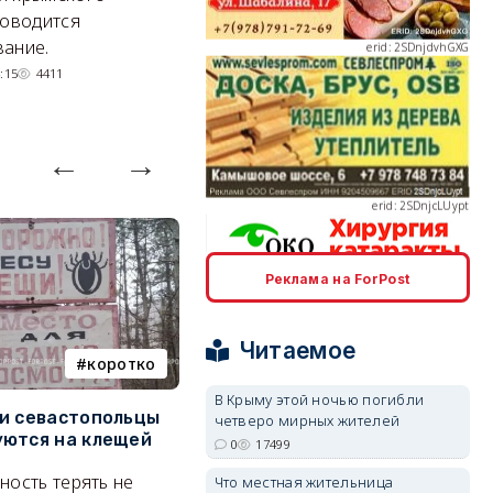
делают практически
и
роводится
невозможное.
ош
ание.
07/08/2026 10:13
4401
:15
4411
erid: 2SDnjcLUypt
Реклама на ForPost
erid: 2SDnjcrDNw6
Читаемое
коротко
Балаклава
В Крыму этой ночью погибли
и севастопольцы
В Севастополе утвердили
Н
четверо мирных жителей
ются на клещей
проект застройки центра
С
0
17499
erid: 2SDnjdPjgYS
Балаклавы
и
ность терять не
Что местная жительница