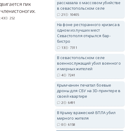
Там появится туристический
М
рассказала о массовом убийстве
двигается пик
в севастопольском селе
квартал с отелями и
н
 членистоногих.
21
10405
парковками.
:43
252
05/08/2026 08:01
5498
На фоне ресторанного кризиса в
одном из лучших мест
erid: 2SDnjdvhGXG
Севастополя открылся бар-
бистро
13
7311
В севастопольском селе
военнослужащий убил военного
и мирных жителей
4
7241
Крымчанин печатал боевые
дроны для СБУ на 3D-принтере в
своей квартире
2
6491
В Крыму вражеский БПЛА убил
мирного жителя
0
6158