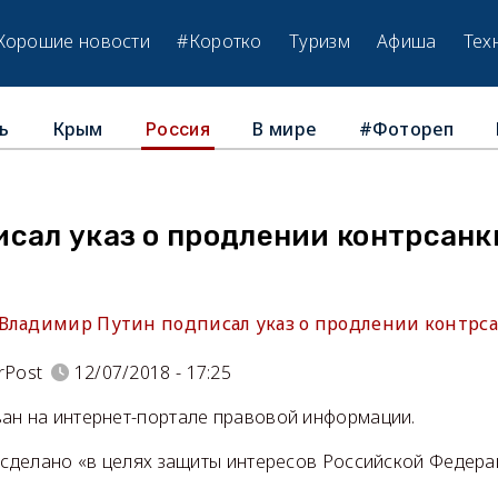
Хорошие новости
#Коротко
Туризм
Афиша
Тех
ь
Крым
В мире
#Фотореп
Россия
сал указ о продлении контрсанк
Владимир Путин подписал указ о продлении контрсан
rPost
12/07/2018 - 17:25
ан на интернет-портале правовой информации.
 сделано «в целях защиты интересов Российской Федера