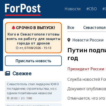
Новости
#СВО
#
Все
Севастопол
СРОЧНО В ВЫПУСК!
Кого в Севастополе готовы
взять на работу для защиты
Новости России
города от дронов
пт, 07/08/2026 - 15:13
Путин подпи
год
Прислать новость
Президент России 
Свежее
Служба новостей Fo
Севастополь стал лидером ЮФО
Документ опубликов
по падению строительства, но с
одним позитивным нюансом
Отмечается, что это
20:02
2
1580