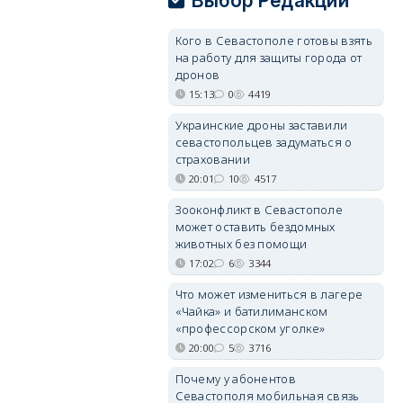
Выбор Редакции
Кого в Севастополе готовы взять
на работу для защиты города от
дронов
15:13
0
4419
Украинские дроны заставили
севастопольцев задуматься о
страховании
20:01
10
4517
Зооконфликт в Севастополе
может оставить бездомных
животных без помощи
17:02
6
3344
Что может измениться в лагере
«Чайка» и батилиманском
«профессорском уголке»
20:00
5
3716
Почему у абонентов
Севастополя мобильная связь