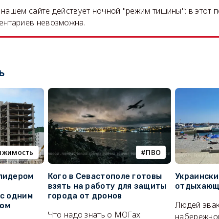
на нашем сайте действует ночной "режим тишины": в этот 
ентариев невозможна.
ь
ижимость
ПВО
 лидером
Кого в Севастополе готовы
Украински
взять на работу для защиты
отдыхающи
 с одним
города от дронов
Людей эвак
сом
Что надо знать о МОГах
набережно