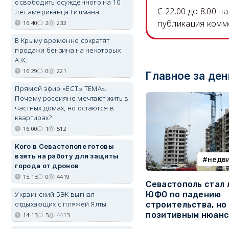
освободить осуждённого на 10
C 22.00 до 8.00 
лет американца Гилмана
публикация комм
16:40
2
232
В Крыму временно сократят
продажи бензина на некоторых
АЗС
16:29
0
221
Главное за ден
Прямой эфир «ЕСТЬ ТЕМА».
Почему россияне мечтают жить в
частных домах, но остаются в
квартирах?
16:00
1
512
Кого в Севастополе готовы
взять на работу для защиты
недв
города от дронов
15:13
0
4419
Севастополь стал
Украинский БЭК выгнал
ЮФО по падению
отдыхающих с пляжей Ялты
строительства, но
позитивным нюан
14:15
5
4413