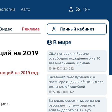
18+
нологии
Авто
Видео
Личный кабинет
Реклама
В мире
ций на 2019
США попросили Россию
освободить осуждённого на 10
лет американца Гилмана
16:40
2
232
кций на 2019 год.
Facebook* снёс публикацию
премьера Индии и объяснил всё
технической ошибкой
22:16
0
372
Виноваты соцсети: марокканец
ции».
рассказал, почему решился
вплавь добраться в Сеуту