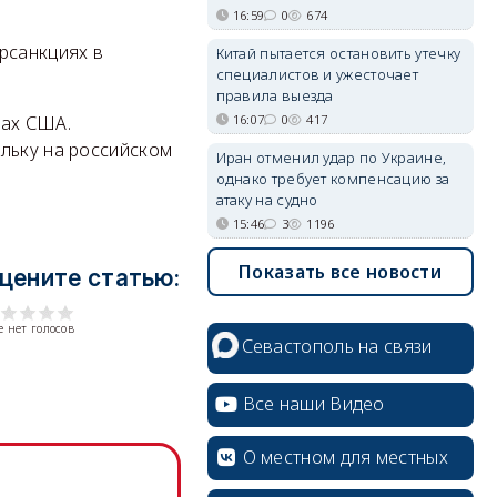
16:59
0
674
рсанкциях в
Китай пытается остановить утечку
специалистов и ужесточает
правила выезда
16:07
0
417
гах США.
ольку на российском
Иран отменил удар по Украине,
однако требует компенсацию за
атаку на судно
15:46
3
1196
Показать все новости
цените статью:
 нет голосов
Севастополь на связи
Все наши Видео
О местном для местных