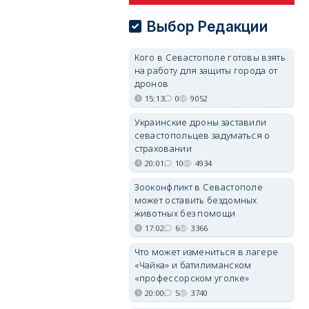
Выбор Редакции
Кого в Севастополе готовы взять
на работу для защиты города от
дронов
15:13
0
9052
Украинские дроны заставили
севастопольцев задуматься о
страховании
20:01
10
4934
Зооконфликт в Севастополе
может оставить бездомных
животных без помощи
17:02
6
3366
Что может измениться в лагере
«Чайка» и батилиманском
«профессорском уголке»
20:00
5
3740