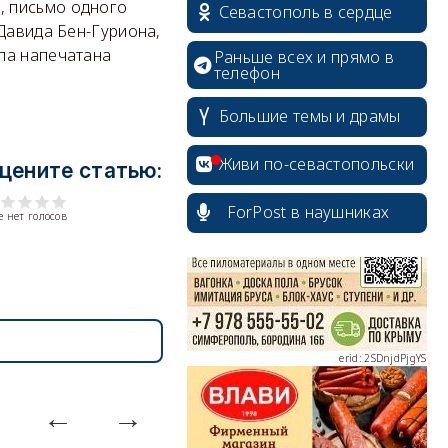
, письмо одного
Севастополь в сердце
Давида Бен-Гуриона,
ла напечатана
Раньше всех и прямо в
телефон
Большие темы и драмы
erid: 2SDnjcrDNw6
Живи по-севастопольски
цените статью:
ForPost в наушниках
 нет голосов
erid: 2SDnjdPjgYS
erid: 2SDnjdvhGXG