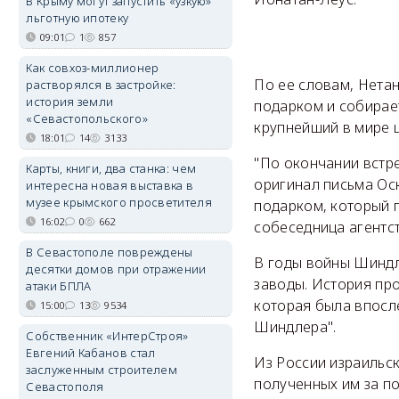
В Крыму могут запустить «узкую»
льготную ипотеку
09:01
1
857
Как совхоз-миллионер
По ее словам, Нета
растворялся в застройке:
история земли
подарком и собирае
«Севастопольского»
крупнейший в мире ц
18:01
14
3133
"По окончании встре
Карты, книги, два станка: чем
оригинал письма Ос
интересна новая выставка в
музее крымского просветителя
подарком, который 
16:02
0
662
собеседница агентст
В Севастополе повреждены
В годы войны Шиндл
десятки домов при отражении
заводы. История пр
атаки БПЛА
которая была впосл
15:00
13
9534
Шиндлера".
Собственник «ИнтерСтроя»
Евгений Кабанов стал
Из России израильск
заслуженным строителем
полученных им за п
Севастополя