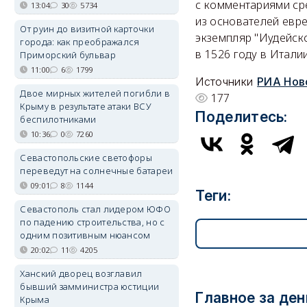
с комментариями ср
13:04
30
5734
из основателей евре
От руин до визитной карточки
экземпляр "Иудейск
города: как преображался
в 1526 году в Итали
Приморский бульвар
11:00
6
1799
Источники
РИА Нов
Двое мирных жителей погибли в
177
Крыму в результате атаки ВСУ
Поделитесь:
беспилотниками
10:36
0
7260
Севастопольские светофоры
переведут на солнечные батареи
09:01
8
1144
Теги:
Севастополь стал лидером ЮФО
по падению строительства, но с
одним позитивным нюансом
20:02
11
4205
Ханский дворец возглавил
бывший замминистра юстиции
Главное за ден
Крыма