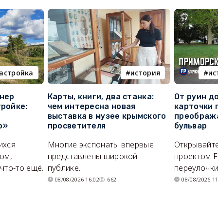
астройка
история
ис
онер
Карты, книги, два станка:
От руин д
тройке:
чем интересна новая
карточки 
выставка в музее крымского
преображ
о»
просветителя
бульвар
ихся
Многие экспонаты впервые
Открывайте
ом,
представлены широкой
проектом F
что-то ещё.
публике.
переулочки
08/08/2026 16:02
662
08/08/2026 11