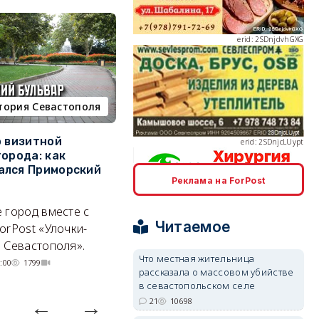
erid: 2SDnjcLUypt
тория Севастополя
недвижимость
о визитной
Севастополь стал лидером
К
города: как
ЮФО по падению
в
ался Приморский
строительства, но с одним
г
Реклама на ForPost
позитивным нюансом
Ч
erid: 2SDnjcrDNw6
 город вместе с
Кризис ударил по регионам
го
Читаемое
orPost «Улочки-
совершенно по-разному.
 Севастополя».
07/08/2026 20:02
4205
Что местная жительница
:00
1799
рассказала о массовом убийстве
в севастопольском селе
erid: 2SDnjdPjgYS
21
10698