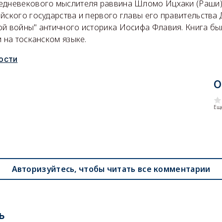
едневекового мыслителя раввина Шломо Ицхаки (Раши)
йского государства и первого главы его правительства 
ой войны" античного историка Иосифа Флавия. Книга бы
и на тосканском языке.
ости
О
Еще
Авторизуйтесь, чтобы читать все комментарии
ь