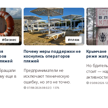
бизнес
пляж
ля
Почему меры поддержки не
Крымчане 
ров
коснулись операторов
реже жалу
пляжей
пляжей
Но бдитель
бращали
Предприниматели не
стоит — на
му еще в
исключают техническую
активности
ошибку, но это не точно.
05/08/2026 12
07/08/2026 08:02
1376