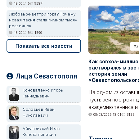
19:00
6
9587
Любовь живёт три года? Почему
новая песня стала гимном тысяч
россиянок
18:20
5
1590
Показать все новости
з
Как совхоз-милли
растворялся в зас
история земли
Лица Севастополя
«Севастопольског
Коноваленко Игорь
На одном из оставш
Геннадьевич
пустырей построят д
академию тенниса и 
Соловьёв Иван
08/08/2026 18:01
3133
Николаевич
Айвазовский Иван
Константинович