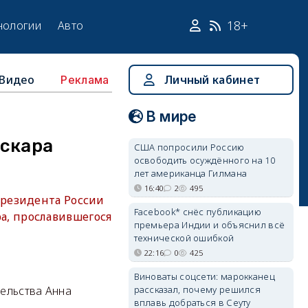
18+
нологии
Авто
Видео
Личный кабинет
Реклама
В мире
Оскара
США попросили Россию
освободить осуждённого на 10
лет американца Гилмана
16:40
2
495
президента России
Facebook* снёс публикацию
, прославившегося
премьера Индии и объяснил всё
технической ошибкой
22:16
0
425
Виноваты соцсети: марокканец
рассказал, почему решился
ельства Анна
вплавь добраться в Сеуту