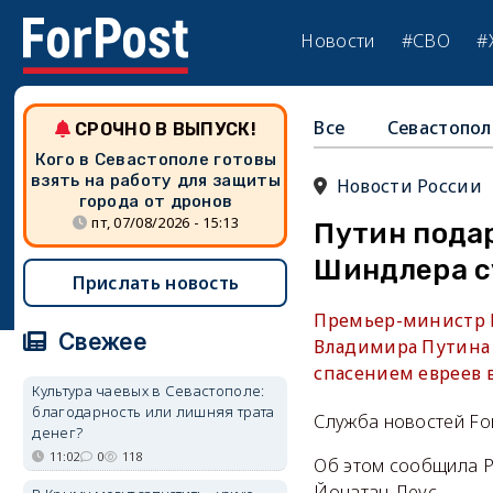
Новости
#СВО
#
Все
Севастопол
СРОЧНО В ВЫПУСК!
Кого в Севастополе готовы
взять на работу для защиты
Новости России
города от дронов
пт, 07/08/2026 - 15:13
Путин пода
Шиндлера с
Прислать новость
Премьер-министр И
Свежее
Владимира Путина
спасением евреев 
Культура чаевых в Севастополе:
благодарность или лишняя трата
Служба новостей Fo
денег?
11:02
0
118
Об этом сообщила Р
Йонатан-Леус.