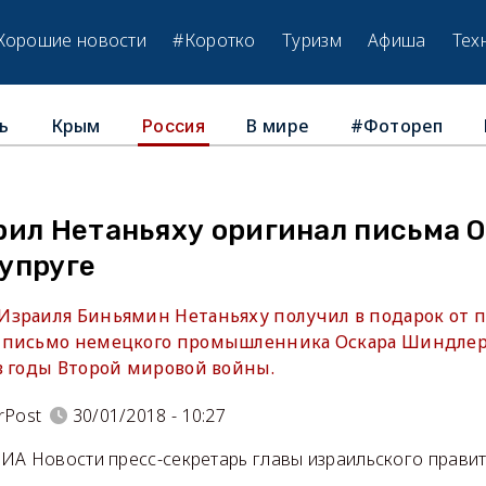
Хорошие новости
#Коротко
Туризм
Афиша
Тех
ь
Крым
В мире
#Фотореп
Россия
рил Нетаньяху оригинал письма 
упруге
зраиля Биньямин Нетаньяху получил в подарок от 
 письмо немецкого промышленника Оскара Шиндлера
в годы Второй мировой войны.
rPost
30/01/2018 - 10:27
ИА Новости пресс-секретарь главы израильского правит