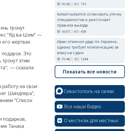
16:59
0
751
Китай пытается остановить утечку
специалистов и ужесточает
правила выезда
ень тронут
16:07
0
459
екс "Яд ва-Шем" —
 его жертвах.
Иран отменил удар по Украине,
однако требует компенсацию за
атаку на судно
 подарок. Это
15:46
3
1244
 тронут этим
та", — сказала
Показать все новости
 работу на свои
Севастополь на связи
чег Шиндлера",
анием "Список
Все наши Видео
и подарков,
О местном для местных
ние Танаха