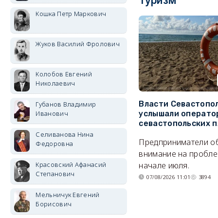
Туризм
Кошка Петр Маркович
Жуков Василий Фролович
Колобов Евгений
Николаевич
Власти Севастопо
Губанов Владимир
услышали операто
Иванович
севастопольских 
Селиванова Нина
Предприниматели о
Федоровна
внимание на пробле
начале июля.
Красовский Афанасий
Степанович
07/08/2026 11:01
3894
Мельничук Евгений
Борисович