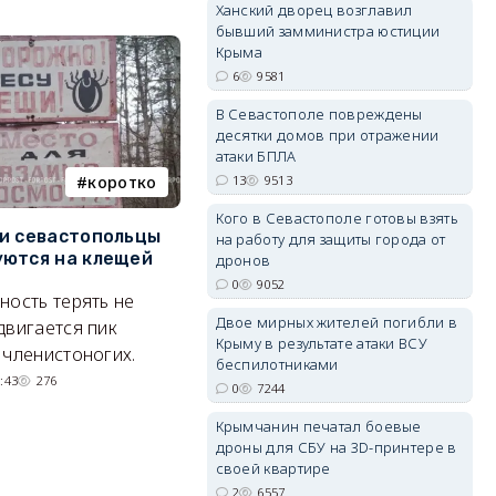
Ханский дворец возглавил
бывший замминистра юстиции
Крыма
6
9581
В Севастополе повреждены
erid: 2SDnjdvhGXG
десятки домов при отражении
атаки БПЛА
коротко
Балаклава
13
9513
Кого в Севастополе готовы взять
и севастопольцы
В Севастополе утвердили
Н
на работу для защиты города от
ются на клещей
проект застройки центра
С
дронов
Балаклавы
и
0
9052
ность терять не
Там появится туристический
М
Двое мирных жителей погибли в
двигается пик
Крыму в результате атаки ВСУ
квартал с отелями и
н
 членистоногих.
беспилотниками
парковками.
:43
276
0
7244
05/08/2026 08:01
5620
Крымчанин печатал боевые
дроны для СБУ на 3D-принтере в
своей квартире
2
6557