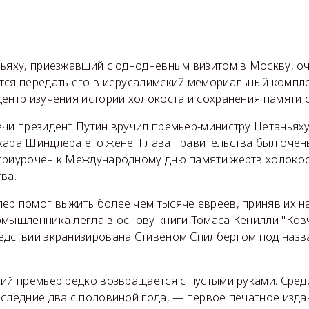
ньяху, приезжавший с однодневным визитом в Москву, оч
тся передать его в иерусалимский мемориальный компл
ентр изучения истории холокоста и сохранения памяти о
чи президент Путин вручил премьер-министру Нетаньяху
кара Шиндлера его жене. Глава правительства был очень
приурочен к Международному дню памяти жертв холокос
ва.
ер помог выжить более чем тысяче евреев, приняв их на
омышленника легла в основу книги Томаса Кенилли "Ков
едствии экранизирована Стивеном Спилбергом под назв
ий премьер редко возвращается с пустыми руками. Сред
оследние два с половиной года, — первое печатное изда