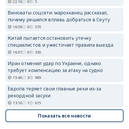
22:16
0
5
Виноваты соцсети: марокканец рассказал,
почему решился вплавь добраться в Сеуту
16:59
0
570
Китай пытается остановить утечку
специалистов и ужесточает правила выезда
16:07
0
330
Иран отменил удар по Украине, однако
требует компенсацию за атаку на судно
15:46
3
989
Европа теряет свои главные реки из-за
рекордной засухи
13:16
1
615
Показать все новости