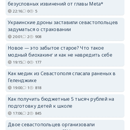
безусловных извинений от главы Meta*
22:16
0
5
Украинские дроны заставили севастопольцев
задуматься о страховании
20:01
2
908
Новое — это забытое старое? Что такое
модный биохакинг и как не навредить себе
19:15
0
177
Как медик из Севастополя спасала раненых в
Геленджике
19:00
1
818
Как получить бюджетные 5 тысяч рублей на
подготовку детей к школе
17:06
2
845
Двое севастопольцев организовали