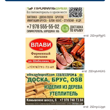
erid: 2SDnjdPjgYS
erid: 2SDnjdvhGXG
erid: 2SDnjcLUypt