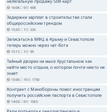
нелегальную продажу SIM-карт
16:04
0
658
Задержки зарплат в строительстве стали
общероссийским трендом
15:20
1
226
Записаться в МФЦ в Крыму и Севастополе
теперь можно через чат-бота
15:11
1
95
Тайный дворик на мысе Хрустальном: как
найти место отдыха, о котором почти никто не
знает
15:00
15
1750
Контракт с Минобороны помог иностранцам
получить российские паспорта в Севастополе
14:03
0
1563
Ради подъезда к онкодиспансеру в