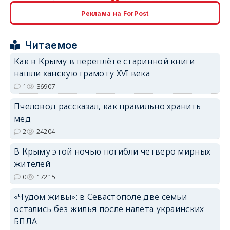
Реклама на ForPost
erid: 2SDnjcrDNw6
Читаемое
Как в Крыму в переплёте старинной книги
нашли ханскую грамоту XVI века
1
36907
Пчеловод рассказал, как правильно хранить
erid: 2SDnjdPjgYS
мёд
2
24204
В Крыму этой ночью погибли четверо мирных
жителей
0
17215
erid: 2SDnjdvhGXG
«Чудом живы»: в Севастополе две семьи
остались без жилья после налёта украинских
БПЛА