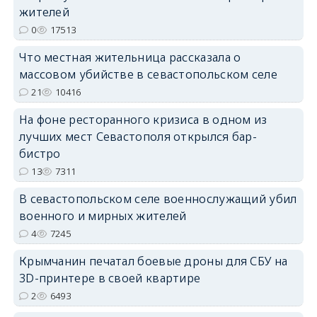
жителей
0
17513
erid: 2SDnjdPjgYS
Что местная жительница рассказала о
массовом убийстве в севастопольском селе
21
10416
На фоне ресторанного кризиса в одном из
erid: 2SDnjdvhGXG
лучших мест Севастополя открылся бар-
бистро
13
7311
В севастопольском селе военнослужащий убил
военного и мирных жителей
4
7245
Крымчанин печатал боевые дроны для СБУ на
3D-принтере в своей квартире
2
6493