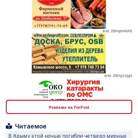
erid: 2SDnjdvhGXG
erid: 2SDnjcLUypt
erid: 2SDnjcrDNw6
Реклама на ForPost
Читаемое
В Крыму этой ночью погибли четверо мирных