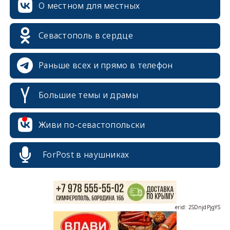
О местном для местных
Севастополь в сердце
Раньше всех и прямо в телефон
Большие темы и драмы
erid: 2SDnjcrDNw6
Живи по-севастопольски
ForPost в наушниках
erid: 2SDnjdPjgYS