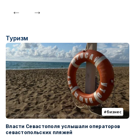
Туризм
бизнес
Власти Севастополя услышали операторов
П
севастопольских пляжей
о