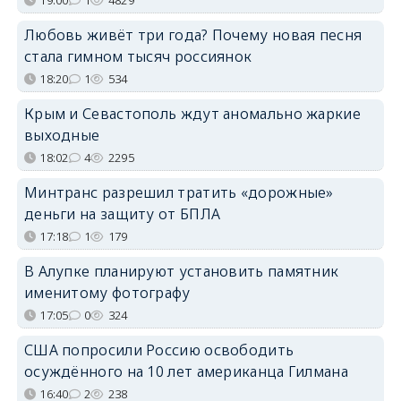
Любовь живёт три года? Почему новая песня
стала гимном тысяч россиянок
18:20
1
534
Крым и Севастополь ждут аномально жаркие
выходные
18:02
4
2295
Минтранс разрешил тратить «дорожные»
деньги на защиту от БПЛА
17:18
1
179
В Алупке планируют установить памятник
именитому фотографу
17:05
0
324
США попросили Россию освободить
осуждённого на 10 лет американца Гилмана
16:40
2
238