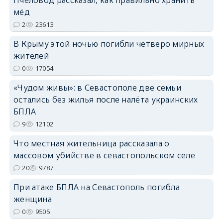
мёд
2
23613
В Крыму этой ночью погибли четверо мирных
жителей
erid: 2SDnjdvhGXG
0
17054
«Чудом живы»: в Севастополе две семьи
остались без жилья после налёта украинских
БПЛА
9
12102
Что местная жительница рассказала о
массовом убийстве в севастопольском селе
20
9787
При атаке БПЛА на Севастополь погибла
женщина
0
9505