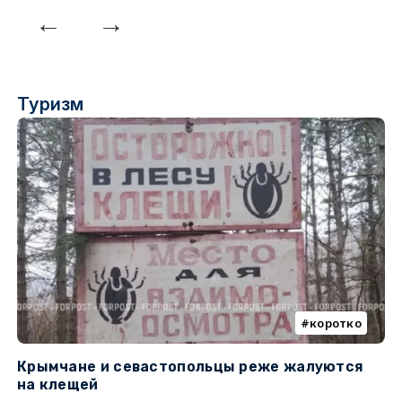
Туризм
коротко
Крымчане и севастопольцы реже жалуются
В
на клещей
ц