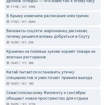
дронов «Упырь» — что известно к этому часу
17:18
2
1046
В Крыму изменили расписание электричек
17:02
0
2644
Виноваты соцсети: марокканец рассказал,
почему решился вплавь добраться в Сеуту
16:59
0
256
Крымчан на полевых кухнях кормят повара из
элитных ресторанов
16:47
1
306
Китай пытается остановить утечку
специалистов и ужесточает правила выезда
16:07
0
190
Севастопольскому Фиоленту к сентябрю
обещают новое пространство для отдыха
16:05
5
1276