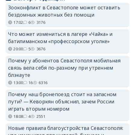
Зооконфликт в Севастополе может оставить
бездомных животных без помощи
17:02
6
3176
Что может измениться в лагере «Чайка» и
батилиманском «профессорском уголке»
20:00
5
3676
Почему у абонентов Севастополя мобильная
связь вела себя по-разному при утреннем
блэкауте
13:00
16
6316
Почему наш бронепоезд стоит на запасном
пути? — Кеворкян объяснил, зачем России
играть вторым номером
18:08
4
2551
Новые правила благоустройства Севастополя: