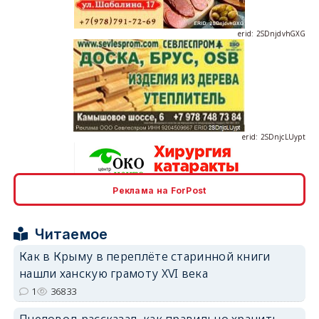
erid: 2SDnjcLUypt
Реклама на ForPost
erid: 2SDnjcrDNw6
Читаемое
Как в Крыму в переплёте старинной книги
нашли ханскую грамоту XVI века
1
36833
erid: 2SDnjdPjgYS
Пчеловод рассказал, как правильно хранить