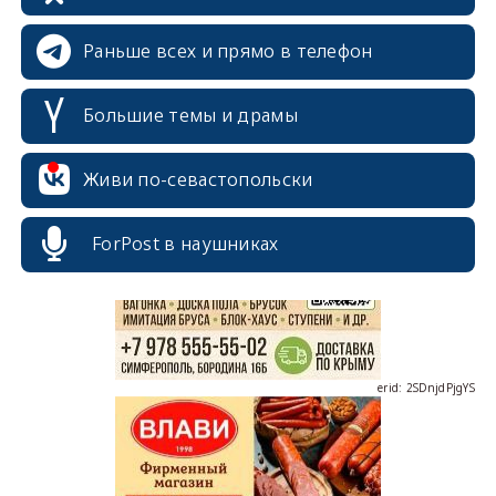
Раньше всех и прямо в телефон
Большие темы и драмы
erid: 2SDnjcrDNw6
Живи по-севастопольски
ForPost в наушниках
erid: 2SDnjdPjgYS
erid: 2SDnjdvhGXG