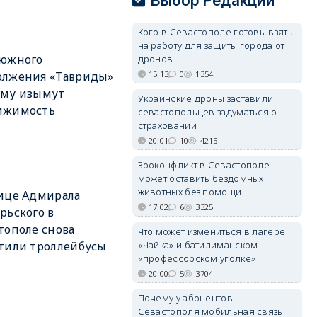
Выбор Редакции
Кого в Севастополе готовы взять
на работу для защиты города от
 южного
дронов
15:13
0
1354
олжения «Тавриды»
ыму изымут
Украинские дроны заставили
ижимость
севастопольцев задуматься о
страховании
20:01
10
4215
Зооконфликт в Севастополе
может оставить бездомных
животных без помощи
ице Адмирала
17:02
6
3325
рьского в
тополе снова
Что может измениться в лагере
«Чайка» и батилиманском
тили троллейбусы
«профессорском уголке»
20:00
5
3704
Почему у абонентов
Севастополя мобильная связь