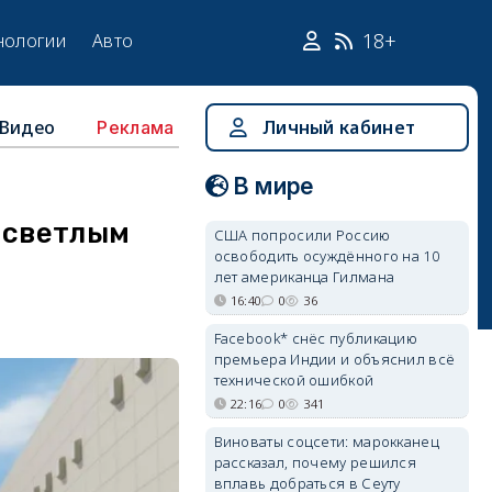
18+
нологии
Авто
Видео
Личный кабинет
Реклама
В мире
 светлым
США попросили Россию
освободить осуждённого на 10
лет американца Гилмана
16:40
0
36
Facebook* снёс публикацию
премьера Индии и объяснил всё
технической ошибкой
22:16
0
341
Виноваты соцсети: марокканец
рассказал, почему решился
вплавь добраться в Сеуту