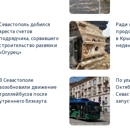
Севастополь добился
Ради
ареста счетов
прод
подрядчика, сорвавшего
в Кр
строительство развязки
недв
«Огурец»
В Севастополе
По ул
возобновили движение
Октяб
троллейбусов после
Севас
утреннего блэкаута
запус