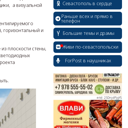
Севастополь в сердце
щики, а визуальной
Раньше всех и прямо в
телефон
вентилируемого
, горизонтальный и
Большие темы и драмы
erid: 2SDnjcrDNw6
Живи по-севастопольски
из плоскости стены,
 светодиодных
ForPost в наушниках
проекта
erid: 2SDnjdPjgYS
ыть.
erid: 2SDnjdvhGXG