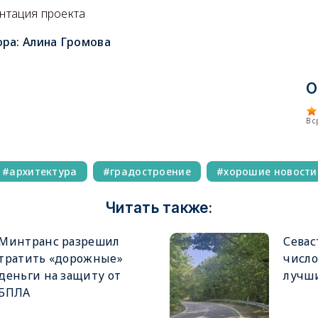
ентация проекта
ора:
Алина Громова
О
В 
архитектура
градостроение
хорошие новости
Читать также:
Минтранс разрешил
Севас
тратить «дорожные»
число
деньги на защиту от
лучш
БПЛА