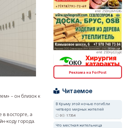
erid: 2SDnjcLUypt
Реклама на ForPost
erid: 2SDnjcrDNw6
Читаемое
ем» – он близок к
В Крыму этой ночью погибли
четверо мирных жителей
 в восторге, а
erid: 2SDnjdPjgYS
0
17354
йн-коду города.
Что местная жительница