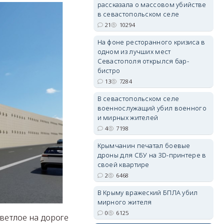
рассказала о массовом убийстве
в севастопольском селе
21
10294
На фоне ресторанного кризиса в
erid: 2SDnjdvhGXG
одном из лучших мест
Севастополя открылся бар-
бистро
13
7284
В севастопольском селе
военнослужащий убил военного
и мирных жителей
4
7198
Крымчанин печатал боевые
дроны для СБУ на 3D-принтере в
своей квартире
2
6468
В Крыму вражеский БПЛА убил
мирного жителя
0
6125
светлое на дороге