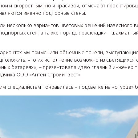
ной и скоростным, но и красивой, отмечают проектиров
являются именно подпорные стены.
ли несколько вариантов цветовых решений навесного 
подпорных стен, а также порядок раскладки – шахматный
вариантах мы применили объёмные панели, выступающие 
едположить, что их исполнение возможно из светящихся
чных батареях», – презентовала идею главный инженер 
ядчика ООО «Антей-Стройинвест».
м специалистам понравилась – подсветке на «огурце» б