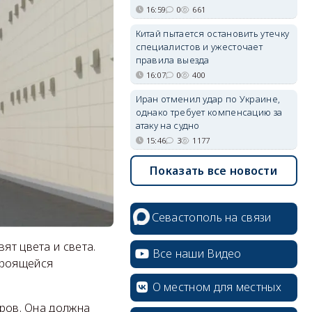
16:59
0
661
Китай пытается остановить утечку
специалистов и ужесточает
правила выезда
16:07
0
400
Иран отменил удар по Украине,
однако требует компенсацию за
атаку на судно
15:46
3
1177
Показать все новости
Севастополь на связи
ят цвета и света.
Все наши Видео
троящейся
О местном для местных
тров. Она должна