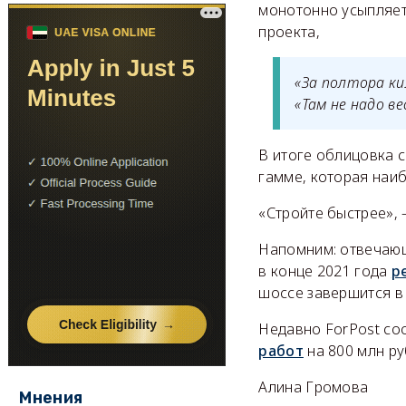
монотонно усыпляет 
проекта,
«За полтора ки
«Там не надо в
В итоге облицовка 
гамме, которая наиб
«Стройте быстрее», 
Напомним: отвечающ
в конце 2021 года
р
шоссе завершится в 
Недавно ForPost со
работ
на 800 млн ру
Алина Громова
Мнения