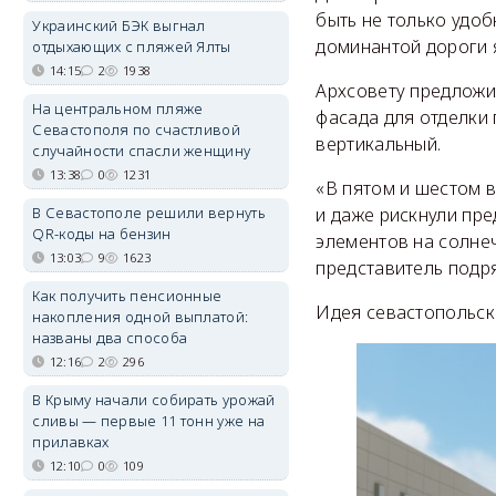
быть не только удоб
Украинский БЭК выгнал
доминантой дороги 
отдыхающих с пляжей Ялты
14:15
2
1938
Архсовету предложи
На центральном пляже
фасада для отделки 
Севастополя по счастливой
вертикальный.
случайности спасли женщину
13:38
0
1231
«В пятом и шестом 
В Севастополе решили вернуть
и даже рискнули пр
QR-коды на бензин
элементов на солне
13:03
9
1623
представитель подр
Как получить пенсионные
Идея севастопольски
накопления одной выплатой:
названы два способа
12:16
2
296
В Крыму начали собирать урожай
сливы — первые 11 тонн уже на
прилавках
12:10
0
109