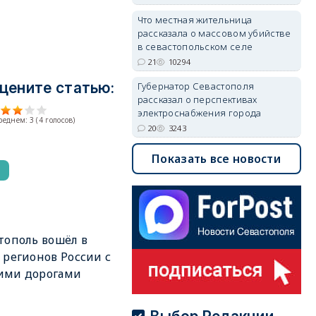
Что местная жительница
рассказала о массовом убийстве
в севастопольском селе
21
10294
цените статью:
Губернатор Севастополя
рассказал о перспективах
электроснабжения города
среднем:
3
(
4
голосов)
20
3243
Показать все новости
тополь вошёл в
 регионов России с
ими дорогами