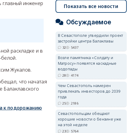
ть главный инженер
Показать все новости
Обсуждаемое
В Севастополе утвердили проект
застройки центра Балаклавы
32
5437
ной раскладке и в
-белой.
Возле памятника «Солдату и
Матросу» появятся каскадные
водопады
ксим Жукалов.
28
4174
обещал, что начатая
Чем Севастополь намерен
е Балаклавского
привлекать инвесторов до 2039
года
25
2186
а к подорожанию
Севастопольцам обещают
хорошие новости о бензине уже
на этой неделе
23
5764