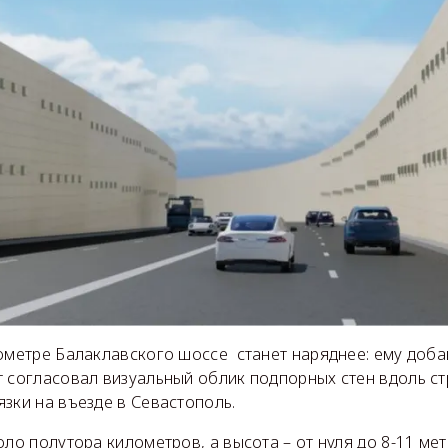
ометре Балаклавского шоссе станет наряднее: ему добав
т согласовал визуальный облик подпорных стен вдоль с
зки на въезде в Севастополь.
оло полутора километров, а высота – от нуля до 8-11 ме