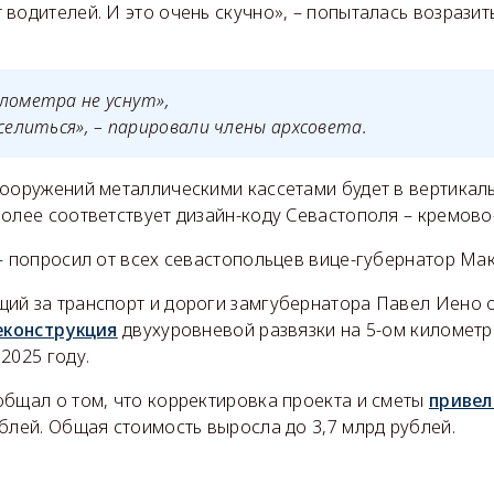
водителей. И это очень скучно», – попыталась возрази
лометра не уснут»,
еселиться», – парировали члены архсовета.
сооружений металлическими кассетами будет в вертикаль
олее соответствует дизайн-коду Севастополя – кремово
– попросил от всех севастопольцев вице-губернатор Ма
ий за транспорт и дороги замгубернатора Павел Иено 
еконструкция
двухуровневой развязки на 5-ом километр
2025 году.
общал о том, что корректировка проекта и сметы
привел
блей. Общая стоимость выросла до 3,7 млрд рублей.