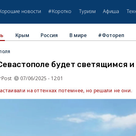
Хорошие новости
#Коротко
Туризм
Афиша
Тех
Крым
Россия
В мире
#Фотореп
ль
поля
 Севастополе будет светящимся и
rPost
07/06/2025 - 12:01
стаивали на оттенках потемнее, но решали не они.