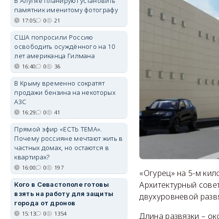
В Алупке планируют установить
памятник именитому фотографу
17:05
0
21
США попросили Россию
освободить осуждённого на 10
лет американца Гилмана
16:40
0
36
В Крыму временно сократят
продажи бензина на некоторых
АЗС
16:29
0
41
Прямой эфир «ЕСТЬ ТЕМА».
Почему россияне мечтают жить в
частных домах, но остаются в
квартирах?
16:00
0
197
«Огурец» на 5-м кил
Архитектурный сове
Кого в Севастополе готовы
взять на работу для защиты
двухуровневой развя
города от дронов
15:13
0
1354
Длина развязки – ок