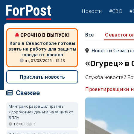
Новости
#СВО
#
Все
Севастопо
СРОЧНО В ВЫПУСК!
Кого в Севастополе готовы
взять на работу для защиты
Новости Севасто
города от дронов
пт, 07/08/2026 - 15:13
«Огурец» в
Прислать новость
Служба новостей Fo
Проектировщики на
Свежее
Минтранс разрешил тратить
«дорожные» деньги на защиту от
БПЛА
17:18
0
3