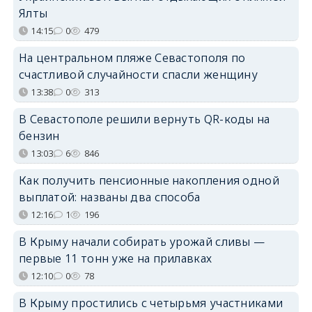
Ялты
14:15
0
479
На центральном пляже Севастополя по
счастливой случайности спасли женщину
13:38
0
313
В Севастополе решили вернуть QR-коды на
бензин
13:03
6
846
Как получить пенсионные накопления одной
выплатой: названы два способа
12:16
1
196
В Крыму начали собирать урожай сливы —
первые 11 тонн уже на прилавках
12:10
0
78
В Крыму простились с четырьмя участниками