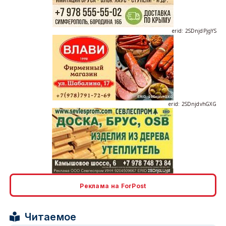
erid: 2SDnjdPjgYS
erid: 2SDnjdvhGXG
erid: 2SDnjcLUypt
Реклама на ForPost
Читаемое