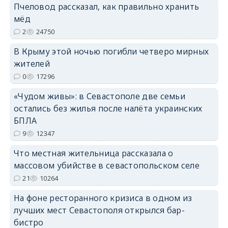
Пчеловод рассказал, как правильно хранить
erid: 2SDnjcrDNw6
мёд
2
24750
В Крыму этой ночью погибли четверо мирных
жителей
0
17296
erid: 2SDnjdPjgYS
«Чудом живы»: в Севастополе две семьи
остались без жилья после налёта украинских
БПЛА
9
12347
Что местная жительница рассказала о
erid: 2SDnjdvhGXG
массовом убийстве в севастопольском селе
21
10264
На фоне ресторанного кризиса в одном из
лучших мест Севастополя открылся бар-
бистро