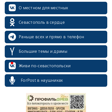
О местном для местных
Севастополь в сердце
Раньше всех и прямо в телефон
Большие темы и драмы
Живи по-севастопольски
ForPost в наушниках
erid: 2SDnjcrDNw6