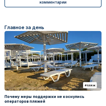
комментарии
Главное за день
пляж
Почему меры поддержки не коснулись
У
операторов пляжей
з