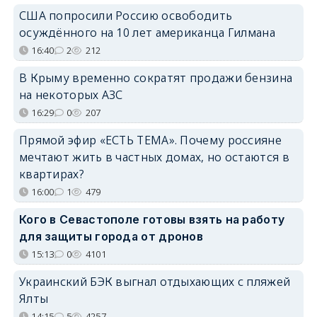
США попросили Россию освободить
осуждённого на 10 лет американца Гилмана
16:40
2
212
В Крыму временно сократят продажи бензина
на некоторых АЗС
16:29
0
207
Прямой эфир «ЕСТЬ ТЕМА». Почему россияне
мечтают жить в частных домах, но остаются в
квартирах?
16:00
1
479
Кого в Севастополе готовы взять на работу
для защиты города от дронов
15:13
0
4101
Украинский БЭК выгнал отдыхающих с пляжей
Ялты
14:15
5
4257