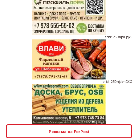
erid: 2SDnjdPjgYS
erid: 2SDnjdvhGXG
erid: 2SDnjcLUypt
Реклама на ForPost