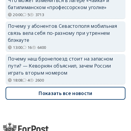
Что может измениться в лагере «Чайка» и
батилиманском «профессорском уголке»
20:00
5
3713
Почему у абонентов Севастополя мобильная
связь вела себя по-разному при утреннем
блэкауте
13:00
16
6400
Почему наш бронепоезд стоит на запасном
пути? — Кеворкян объяснил, зачем России
играть вторым номером
18:08
4
2600
Показать все новости