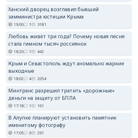
Ханский дворец возглавил бывший
замминистра юстиции Крыма
19:00
1
3181
Любовь живёт три года? Почему новая песня
стала гимном тысяч россиянок
18:20
1
442
Крым и Севастополь ждут аномально жаркие
выходные
18:02
4
2054
Минтранс разрешил тратить «дорожные»
деньги на защиту от БПЛА
17:18
1
161
В Алупке планируют установить памятник
именитому фотографу
17:05
0
291