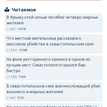
Читаемое
В Крыму этой ночью погибли четверо мирных
erid: 2SDnjcrDNw6
жителей
0
17478
Что местная жительница рассказала о
массовом убийстве в севастопольском селе
21
10388
erid: 2SDnjdPjgYS
На фоне ресторанного кризиса в одном из
лучших мест Севастополя открылся бар-
бистро
13
7309
В севастопольском селе военнослужащий убил
erid: 2SDnjdvhGXG
военного и мирных жителей
4
7235
Крымчанин печатал боевые дроны для СБУ на