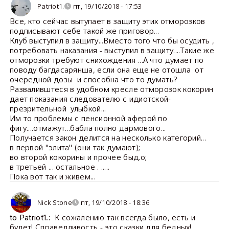
Patriot1.
пт, 19/10/2018 - 17:53
Все, кто сейчас вытупает в защиту этих отморозков
подписывают себе такой же приговор...
Клуб выступил в защиту...Вместо того что бы осудить ,
потребовать наказания - выступил в защиту....Такие же
отморозки требуют снихождения ...А что думает по
поводу багдасарянша, если она еще не отошла от
очередной дозы и способна что то думать?
Разваливштеся в удобном кресле отморозок кокорин
дает показания следователю с идиотской-
презрительной улыбкой...
Им то проблемы с пенсионной аферой по
фигу....отмажут...бабла полно дармового...
Получается закон делится на несколько категорий...
в первой "элита" (они так думают);
во второй кокорины и прочее быд.о;
в третьей ... остальное . .....
Пока вот так и живем...
Nick Stone
пт, 19/10/2018 - 18:36
К сожалению так всегда было, есть и
to Patriot1.:
будет! Справедливость - это сказки для бедных!