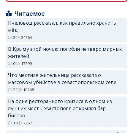
Читаемое
erid: 2SDnjcrDNw6
Пчеловод рассказал, как правильно хранить
мёд
2
24764
В Крыму этой ночью погибли четверо мирных
жителей
erid: 2SDnjdPjgYS
0
17299
Что местная жительница рассказала о
массовом убийстве в севастопольском селе
21
10268
erid: 2SDnjdvhGXG
На фоне ресторанного кризиса в одном из
лучших мест Севастополя открылся бар-
бистро
13
7267