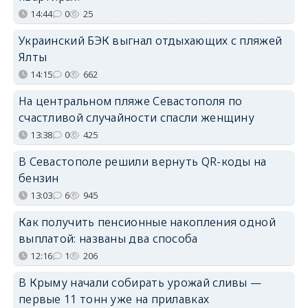
14:44
0
25
Украинский БЭК выгнал отдыхающих с пляжей
Ялты
14:15
0
662
На центральном пляже Севастополя по
счастливой случайности спасли женщину
13:38
0
425
В Севастополе решили вернуть QR-коды на
бензин
13:03
6
945
Как получить пенсионные накопления одной
выплатой: названы два способа
12:16
1
206
В Крыму начали собирать урожай сливы —
первые 11 тонн уже на прилавках