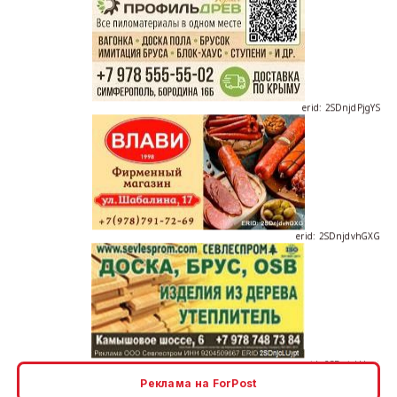
erid: 2SDnjdPjgYS
erid: 2SDnjdvhGXG
erid: 2SDnjcLUypt
Реклама на ForPost