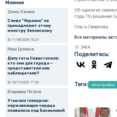
Мнения
Об одном из самовол
Денис Канаев
года. По решению С
Слово "Украина" не
принадлежит этому
Ольга Смирнова
монстру Зеленскому
Все материалы авт
11/06/2026 18:23
3464
Иван Ермаков
Поделитесь:
Депутаты Севастополя:
кто они для города —
представители или
наблюдатели?
03/12/2025 17:36
Теги:
застройка
Владимир Петров
Утыкано гламуром:
нержавеющие сердца
появились над Балаклавой