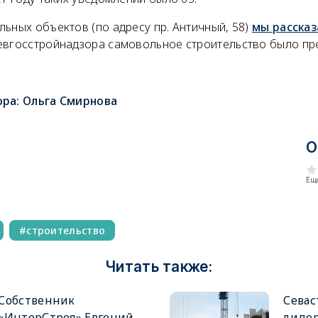
ьных объектов (по адресу пр. Античный, 58)
мы рассказ
евгосстройнадзора самовольное строительство было пр
ора:
Ольга Смирнова
О
Еще
строительство
Читать также:
Собственник
Севас
«ИнтерСтроя» Евгений
лиде