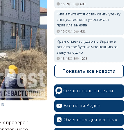
16:59
0
688
Китай пытается остановить утечку
специалистов и ужесточает
правила выезда
16:07
0
432
Иран отменил удар по Украине,
однако требует компенсацию за
атаку на судно
15:46
3
1208
Показать все новости
Севастополь на связи
ле
Все наши Видео
О местном для местных
вых проверок
нодательного