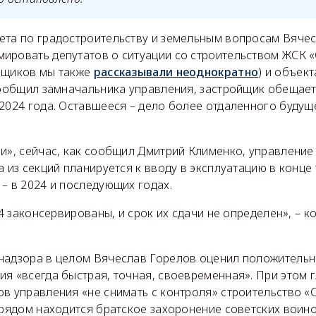
ета по градостроительству и земельным вопросам Вяче
ировать депутатов о ситуации со строительством ЖСК «
ьщиков мы также
рассказывали неоднократно
) и объект
 сообщил замначальника управления, застройщик обещае
2024 года. Оставшееся – дело более отдаленного будуще
и», сейчас, как сообщил Дмитрий Клименко, управление
а из секций планируется к вводу в эксплуатацию в конце
– в 2024 и последующих годах.
 14 законсервированы, и срок их сдачи не определен», – 
надзора в целом Вячеслав Горелов оценил положительно
я «всегда быстрая, точная, своевременная». При этом 
в управления «не снимать с контроля» строительство «С
 рядом находится братское захоронение советских воино