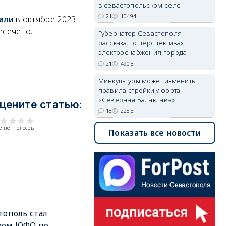
в севастопольском селе
21
10494
али
в октябре 2023
есечено.
Губернатор Севастополя
рассказал о перспективах
электроснабжения города
21
4903
Минкультуры может изменить
правила стройки у форта
«Северная Балаклава»
цените статью:
18
2285
 нет голосов
Показать все новости
тополь стал
ром ЮФО по