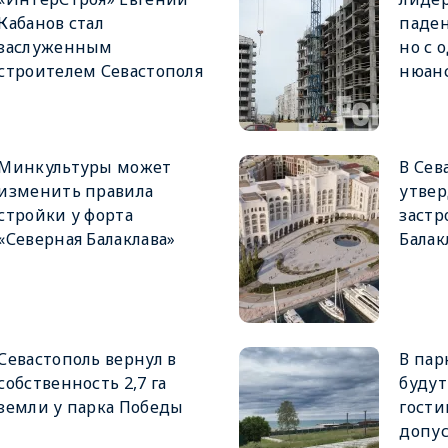
Кабанов стал
паден
заслуженным
но с
строителем Севастополя
нюан
Минкультуры может
В Сев
изменить правила
утвер
стройки у форта
застр
«Северная Балаклава»
Балак
Севастополь вернул в
В пар
собственность 2,7 га
будут
земли у парка Победы
гост
допу