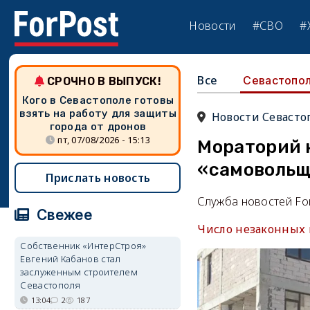
Новости
#СВО
#
Все
Севастопо
СРОЧНО В ВЫПУСК!
Кого в Севастополе готовы
взять на работу для защиты
Новости Севасто
города от дронов
пт, 07/08/2026 - 15:13
Мораторий 
«самоволь
Прислать новость
Служба новостей Fo
Свежее
Число незаконных п
Собственник «ИнтерСтроя»
Евгений Кабанов стал
заслуженным строителем
Севастополя
13:04
2
187