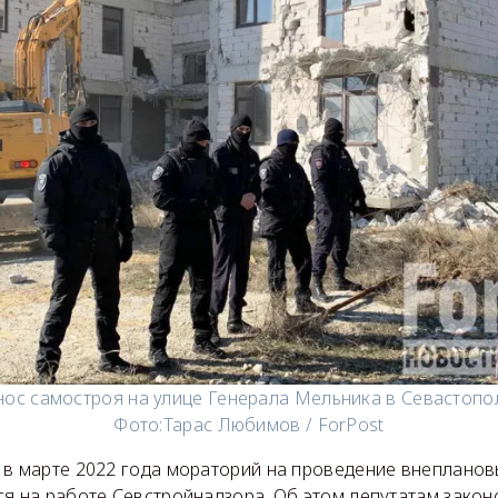
нос самостроя на улице Генерала Мельника в Севастопо
Фото:
Тарас Любимов / ForPost
 в марте 2022 года мораторий на проведение внеплано
ся на работе Севстройнадзора. Об этом депутатам зако