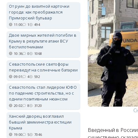
От руин до визитной карточки
города: как преображался
Приморский бульвар
11:00
1
494
Двое мирных жителей погибли в
Крыму в результате атаки ВСУ
беспилотниками
10:36
0
1068
Севастопольские светофоры
переведут на солнечные батареи
09:01
4
592
Севастополь стал лидером ЮФО
по падению строительства, но с
одним позитивным нюансом
20:02
8
3120
С
Ханский дворец возглавил
бывший замминистра юстиции
Крыма
Введенный в России
19:00
5
7046
существенно сказал