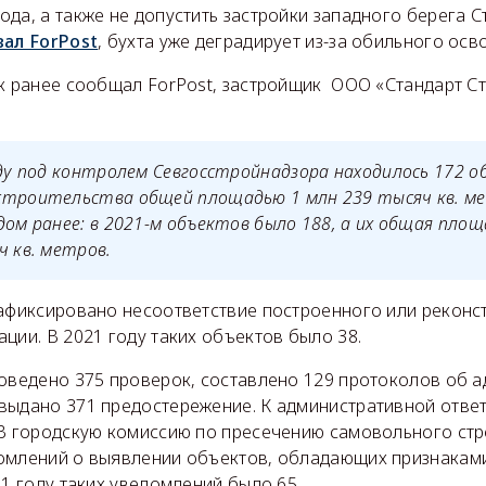
да, а также не допустить застройки западного берега С
вал ForPost
, бухта уже деградирует из-за обильного осв
ак ранее сообщал ForPost, застройщик ООО «Стандарт 
оду под контролем Севгосстройнадзора находилось 172 
строительства общей площадью 1 млн 239 тысяч кв. м
дом ранее: в 2021-м объектов было 188, а их общая пло
ч кв. метров.
зафиксировано несоответствие построенного или рекон
ции. В 2021 году таких объектов было 38.
роведено 375 проверок, составлено 129 протоколов об 
выдано 371 предостережение. К административной отве
 В городскую комиссию по пресечению самовольного стр
омлений о выявлении объектов, обладающих признакам
21 году таких уведомлений было 65.