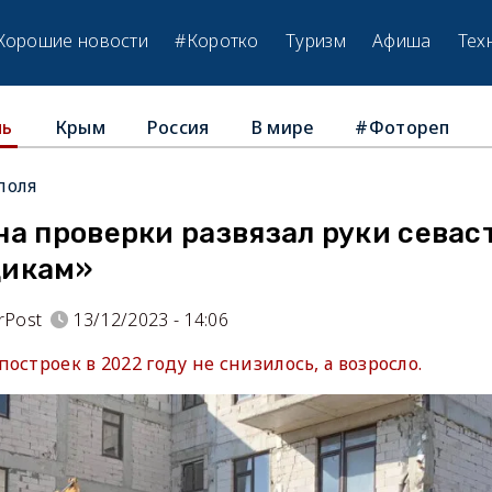
Хорошие новости
#Коротко
Туризм
Афиша
Тех
Крым
Россия
В мире
#Фотореп
ль
поля
на проверки развязал руки сева
щикам»
rPost
13/12/2023 - 14:06
остроек в 2022 году не снизилось, а возросло.