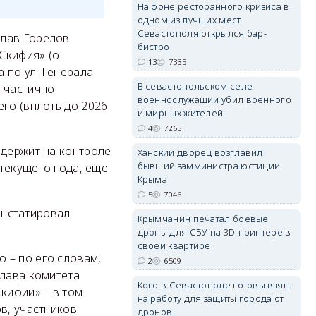
На фоне ресторанного кризиса в
одном из лучших мест
Севастополя открылся бар-
слав Горелов
бистро
Скифия» (о
13
7335
а по ул. Генерала
erid: 2SDnjdvhGXG
В севастопольском селе
т частично
военнослужащий убил военного
го (вплоть до 2026
и мирных жителей
4
7265
 держит на контроле
Ханский дворец возглавил
бывший замминистра юстиции
 текущего года, еще
Крыма
5
7046
констатировал
Крымчанин печатал боевые
дроны для СБУ на 3D-принтере в
своей квартире
 – по его словам,
2
6509
глава комитета
Кого в Севастополе готовы взять
кифии» – в том
на работу для защиты города от
в, участников
дронов