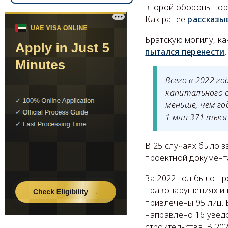
второй обороны горо
Как ранее
рассказы
Братскую могилу, к
пытался перенести
.
Всего в 2022 г
капитального 
меньше, чем го
1 млн 371 тыся
В 25 случаях было 
проектной документа
За 2022 год было п
правонарушениях и 
привлечены 95 лиц.
направлено 16 увед
строительства. В 20