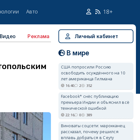
18+
нологии
Авто
Видео
Личный кабинет
Реклама
В мире
стопольским
США попросили Россию
освободить осуждённого на 10
лет американца Гилмана
16:40
2
352
Facebook* снёс публикацию
премьера Индии и объяснил всё
технической ошибкой
22:16
0
389
Виноваты соцсети: марокканец
рассказал, почему решился
вплавь добраться в Сеуту