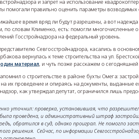
встройнадзора и запрет на использование квадрокоптер
ты помогали правильно оценить параметры возводимых 
ижайшее время вряд ли будут разрешены, а вот надежда
м, по словам Клименко, есть: помогли многочисленные 
лений Госстройнадзора на федеральный уровень.
представителю Севгосстройнадзора, касались в основно
рбакова вернулась к теме строительства на ул. Брестской
е
один материал
, и чуть позже расскажем о сегодняшней
апомнил о строительстве в районе бухты Омега: застро
на их проведение и опираясь на документы, выданные е
надзор, как утверждал депутат, ограничился лишь пред
нко уточнил: проверка, установившая, что разрешите
 была проведена, и административный штраф застройщ
ередь, обратился в суд, однако проиграл. Не помогло зас
ого решения. Сейчас, по информации Севгосстройнадзо
 остановлено.