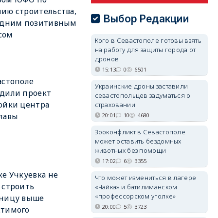
ию строительства,
Выбор Редакции
 одним позитивным
сом
Кого в Севастополе готовы взять
на работу для защиты города от
дронов
15:13
0
6501
астополе
Украинские дроны заставили
дили проект
севастопольцев задуматься о
ойки центра
страховании
лавы
20:01
10
4680
Зооконфликт в Севастополе
может оставить бездомных
животных без помощи
17:02
6
3355
ке Учкуевка не
Что может измениться в лагере
 строить
«Чайка» и батилиманском
«профессорском уголке»
иницу выше
20:00
5
3723
стимого