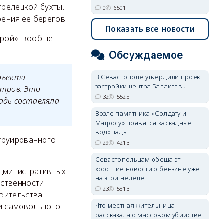
трелецкой бухты.
0
6501
оения ее берегов.
Показать все новости
Строй» вообще
Обсуждаемое
объекта
В Севастополе утвердили проект
застройки центра Балаклавы
етров. Это
32
5525
щадь составляла
Возле памятника «Солдату и
Матросу» появятся каскадные
водопады
струированного
29
4213
Севастопольцам обещают
хорошие новости о бензине уже
административных
на этой неделе
тственности
23
5813
оительства
Что местная жительница
и самовольного
рассказала о массовом убийстве