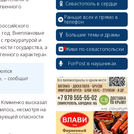
Севастополь в сердце
ственного
Раньше всех и прямо в
телефон
 российского
3 год. Внеплановые
Большие темы и драмы
с прокуратурой и
erid: 2SDnjcrDNw6
ости государства, а
Живи по-севастопольски
генного характера».
ForPost в наушниках
яются
, – сообщил
erid: 2SDnjdPjgYS
 Клименко высказал
чилось, несмотря на
твующей опасности
erid: 2SDnjdvhGXG