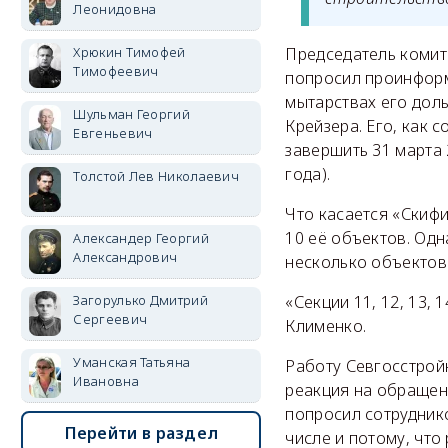
Леонидовна
Хрюкин Тимофей
Председатель комит
Тимофеевич
попросил проинформ
мытарствах его дол
Шульман Георгий
Крейзера. Его, как
Евгеньевич
завершить 31 марта 
года).
Толстой Лев Николаевич
Что касается «Скифи
10 её объектов. Одн
Александер Георгий
Александрович
несколько объектов 
Загорулько Дмитрий
«Секции 11, 12, 13,
Сергеевич
Клименко.
Уманская Татьяна
Работу Севгосстрой
Ивановна
реакция на обращени
попросил сотруднико
Перейти в раздел
числе и потому, что