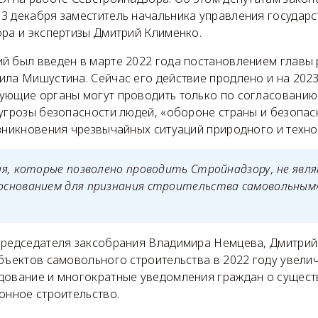
3 декабря заместитель начальника управления государ
ора и экспертизы Дмитрий Клименко.
й был введен в марте 2022 года постановлением главы
ила Мишустина. Сейчас его действие продлено и на 202
ующие органы могут проводить только по согласованию 
угрозы безопасности людей, «обороне страны и безопасн
зникновения чрезвычайных ситуаций природного и техно
я, которые позволено проводить Стройнадзору, не явл
снованием для признания строительства самовольным»
председателя заксобрания Владимира Немцева, Дмитрий
бъектов самовольного строительства в 2022 году увели
дование и многократные уведомления граждан о сущес
онное строительство.