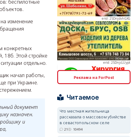
ов: беспилотные
объектов.
 на изменение
обращения
erid: 2SDnjcLUypt
м конкретных
, 18б. Этой стройке
 ситуации отдельно.
йщик начал работы,
Реклама на ForPost
ще при Украине.
erid: 2SDnjcrDNw6
остережением.
Читаемое
льный документ
Что местная жительница
ику назначен.
рассказала о массовом убийстве
тройщику и
в севастопольском селе
erid: 2SDnjdPjgYS
ра,
21
10494