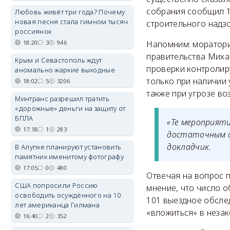
собрания сообщил 1
Любовь живёт три года? Почему
новая песня стала гимном тысяч
строительного надз
россиянок
18:20
3
946
Напомним: моратори
правительства Миха
Крым и Севастополь ждут
проверки контролир
аномально жаркие выходные
только при наличии 
18:02
5
3206
также при угрозе во
Минтранс разрешил тратить
«дорожные» деньги на защиту от
БПЛА
«Те мероприяти
17:18
1
283
достаточным о
докладчик.
В Алупке планируют установить
памятник именитому фотографу
17:05
0
480
Отвечая на вопрос 
США попросили Россию
мнение, что число о
освободить осуждённого на 10
101 выездное обсле
лет американца Гилмана
«вложиться» в незак
16:40
2
352