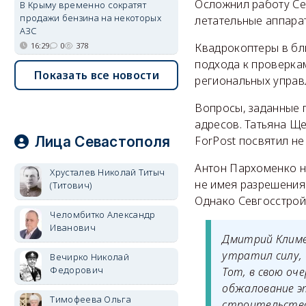
Осложнил работу Се
В Крыму временно сократят
продажи бензина на некоторых
летательные аппара
АЗС
16:29
0
378
Квадрокоптеры в бл
подхода к проверка
Показать все новости
региональных управ
Вопросы, заданные 
адресов. Татьяна Ще
Лица Севастополя
ForPost посвятил н
Антон Пархоменко н
Хрусталев Николай Титыч
не имея разрешения 
(Титович)
Однако Севгосстрой
Челомбитко Александр
Иванович
Дмитрий Климе
утратил силу,
Вечирко Николай
Федорович
Тот, в свою оч
обжалование эт
Тимофеева Ольга
строительство