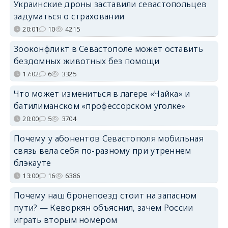
Украинские дроны заставили севастопольцев
задуматься о страховании
20:01
10
4215
Зооконфликт в Севастополе может оставить
бездомных животных без помощи
17:02
6
3325
Что может измениться в лагере «Чайка» и
батилиманском «профессорском уголке»
20:00
5
3704
Почему у абонентов Севастополя мобильная
связь вела себя по-разному при утреннем
блэкауте
13:00
16
6386
Почему наш бронепоезд стоит на запасном
пути? — Кеворкян объяснил, зачем России
играть вторым номером