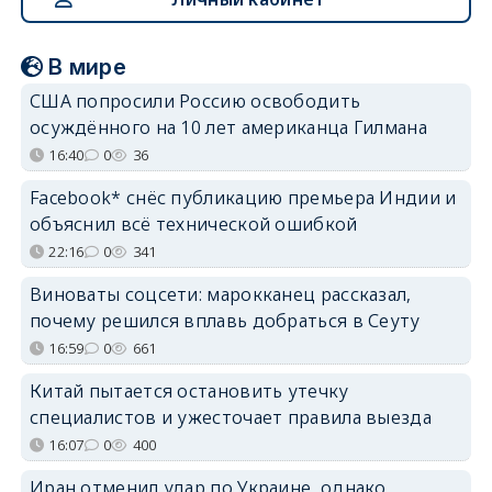
В мире
США попросили Россию освободить
осуждённого на 10 лет американца Гилмана
16:40
0
36
Facebook* снёс публикацию премьера Индии и
объяснил всё технической ошибкой
22:16
0
341
Виноваты соцсети: марокканец рассказал,
почему решился вплавь добраться в Сеуту
16:59
0
661
Китай пытается остановить утечку
специалистов и ужесточает правила выезда
16:07
0
400
Иран отменил удар по Украине, однако