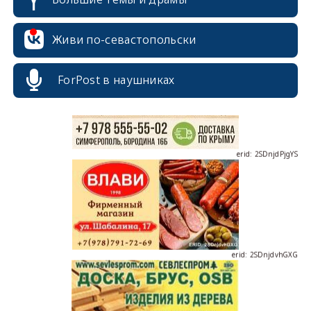
erid: 2SDnjcrDNw6
Живи по-севастопольски
ForPost в наушниках
erid: 2SDnjdPjgYS
erid: 2SDnjdvhGXG