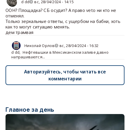
d dd
вс, 28/04/2024 - 14:15
ООН? Площадка? СБ осудит? А право veto ни кто не
отменял.
Только зеркальные ответы, с ущербом на бабки, хоть
как то могут ситуацию менять.
дем трамвая
Николай Орлов
вс, 28/04/2024 - 16:32
d dd
,
Нефтевышки в Мексиканском заливе давно
напрашиваются...
Авторизуйтесь, чтобы читать все
комментарии
Главное за день