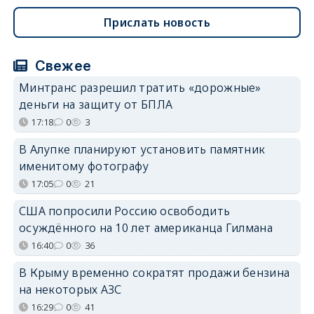
Прислать новость
Свежее
Минтранс разрешил тратить «дорожные»
деньги на защиту от БПЛА
17:18
0
3
В Алупке планируют установить памятник
именитому фотографу
17:05
0
21
США попросили Россию освободить
осуждённого на 10 лет американца Гилмана
16:40
0
36
В Крыму временно сократят продажи бензина
на некоторых АЗС
16:29
0
41