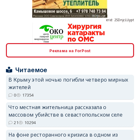
erid: 2SDnjcLUypt
Реклама на ForPost
erid: 2SDnjcrDNw6
Читаемое
В Крыму этой ночью погибли четверо мирных
жителей
0
17354
erid: 2SDnjdPjgYS
Что местная жительница рассказала о
массовом убийстве в севастопольском селе
21
10294
На фоне ресторанного кризиса в одном из