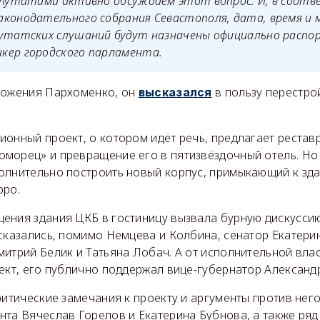
епутатами активно обсуждаем этот вопрос. И, в соотв
аконодательного собрания Севастополя, дата, время и 
путатских слушаний будут назначены официально распо
кер городского парламента.
ложения Пархоменко, он
в пользу перестро
высказался
ионный проект, о котором идёт речь, предлагает рестав
морец» и превращение его в пятизвёздочный отель. Но
олнительно построить новый корпус, примыкающий к з
юро.
ения здания ЦКБ в гостиницу вызвала бурную дискуссию 
сказались, помимо Немцева и Колбина, сенатор Екатери
итрий Белик и Татьяна Лобач. А от исполнительной влас
ект, его публично поддержал вице-губернатор Александр
ритические замечания к проекту и аргументы против нег
нта Вячеслав Горелов и Екатерина Бубнова, а также ряд