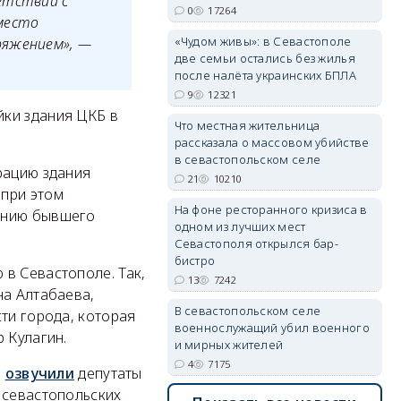
етствии с
0
17264
место
«Чудом живы»: в Севастополе
ряжением», —
две семьи остались без жилья
после налёта украинских БПЛА
erid: 2SDnjdvhGXG
9
12321
йки здания ЦКБ в
Что местная жительница
рассказала о массовом убийстве
в севастопольском селе
рацию здания
21
10210
 при этом
На фоне ресторанного кризиса в
данию бывшего
одном из лучших мест
Севастополя открылся бар-
бистро
в Севастополе. Так,
13
7242
на Алтабаева,
В севастопольском селе
ти города, которая
военнослужащий убил военного
 Кулагин.
и мирных жителей
4
7175
о
озвучили
депутаты
 севастопольских