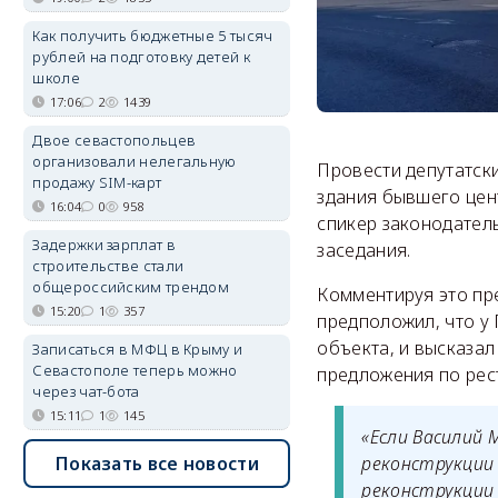
Как получить бюджетные 5 тысяч
рублей на подготовку детей к
школе
17:06
2
1439
Двое севастопольцев
организовали нелегальную
Провести депутатск
продажу SIM-карт
здания бывшего цен
16:04
0
958
спикер законодател
Задержки зарплат в
заседания.
строительстве стали
общероссийским трендом
Комментируя это пр
15:20
1
357
предположил, что у
объекта, и высказа
Записаться в МФЦ в Крыму и
Севастополе теперь можно
предложения по рес
через чат-бота
15:11
1
145
«Если Василий 
реконструкции 
Показать все новости
реконструкции 