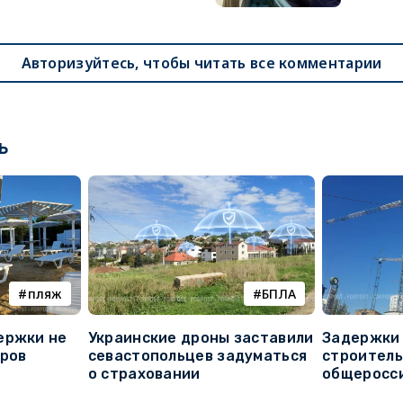
Авторизуйтесь, чтобы читать все комментарии
ь
пляж
БПЛА
ержки не
Украинские дроны заставили
Задержки 
оров
севастопольцев задуматься
строитель
о страховании
общеросс