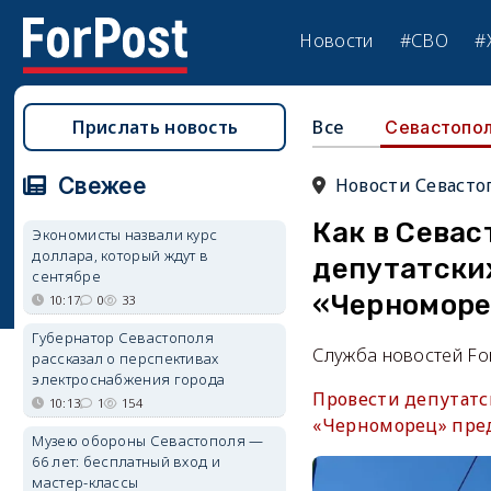
Новости
#СВО
#
Прислать новость
Все
Севастопо
Свежее
Новости Севасто
Как в Севас
Экономисты назвали курс
доллара, который ждут в
депутатски
сентябре
«Черномор
10:17
0
33
Губернатор Севастополя
Служба новостей Fo
рассказал о перспективах
электроснабжения города
Провести депутатс
10:13
1
154
«Черноморец» пред
Музею обороны Севастополя —
66 лет: бесплатный вход и
мастер-классы