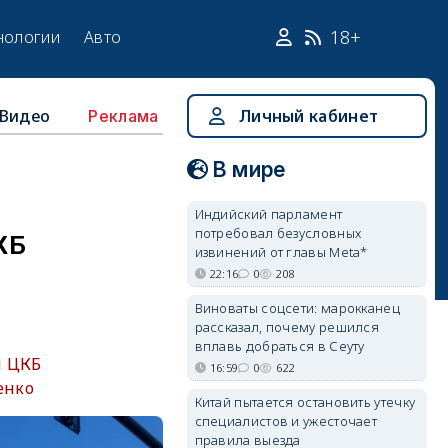
18+
нологии
Авто
Видео
Личный кабинет
Реклама
В мире
Индийский парламент
потребовал безусловных
КБ
извинений от главы Meta*
22:16
0
208
Виноваты соцсети: марокканец
рассказал, почему решился
вплавь добраться в Сеуту
й ЦКБ
16:59
0
622
енко
Китай пытается остановить утечку
специалистов и ужесточает
правила выезда