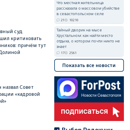
Что местная жительница
рассказала о массовом убийстве
в севастопольском селе
21
10210
Тайный дворик на мысе
вный суд
Хрустальном: как найти место
шил критиковать
отдыха, о котором почти никто не
ников: причём тут
знает
 Долиной
17
2561
Показать все новости
 назвал Совет
рации «кадровой
ой»