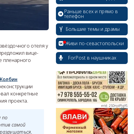
Раньше всех и прямо в
телефон
Большие темы и драмы
erid: 2SDnjcrDNw6
Живи по-севастопольски
звёздочного отеля у
предложил вице-
ForPost в наушниках
е пленарного
 Колбин
erid: 2SDnjdPjgYS
реконструкции
овал конкретные
ия проекта.
 по
отив самой
erid: 2SDnjdvhGXG
 разрушаться.