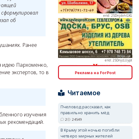
стоящей
 сформулировал
азал об
erid: 2SDnjcLUypt
лушаниях. Ранее
я идею Пархоменко,
ние экспертов, то в
Реклама на ForPost
erid: 2SDnjcrDNw6
Читаемое
Пчеловод рассказал, как
правильно хранить мёд
убленного изучения
2
24549
ных рекомендаций.
erid: 2SDnjdPjgYS
В Крыму этой ночью погибли
четверо мирных жителей