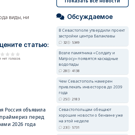
Показать все новости
Обсуждаемое
ода виды, ни
В Севастополе утвердили проект
застройки центра Балаклавы
32
5349
цените статью:
Возле памятника «Солдату и
Матросу» появятся каскадные
 нет голосов
водопады
28
4138
Чем Севастополь намерен
привлекать инвесторов до 2039
года
25
2183
я Россия объявила
Севастопольцам обещают
хорошие новости о бензине уже
 праймериз перед
на этой неделе
ами 2026 года
23
5731