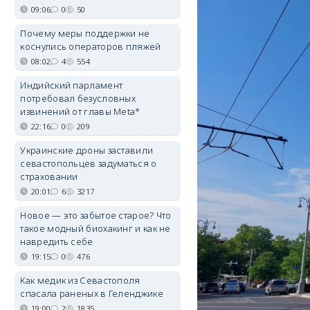
09:06
0
50
Почему меры поддержки не
коснулись операторов пляжей
08:02
4
554
Индийский парламент
потребовал безусловных
извинений от главы Meta*
22:16
0
209
Украинские дроны заставили
севастопольцев задуматься о
страховании
20:01
6
3217
Новое — это забытое старое? Что
такое модный биохакинг и как не
навредить себе
19:15
0
476
Как медик из Севастополя
спасала раненых в Геленджике
19:00
2
1835