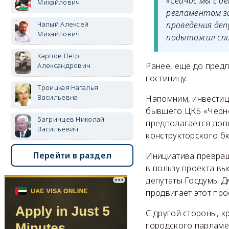
«Сейчас мы с д
Михайлович
регламентом з
проведения де
Чалый Алексей
Михайлович
подытожил спи
Карпов Петр
Ранее, ещё до пред
Александрович
гостиницу.
Троицкая Наталья
Васильевна
Напомним, инвестиц
бывшего ЦКБ «Черно
Багринцев Николай
предполагается доп
Васильевич
конструкторского б
Перейти в раздел
Инициатива превращ
в пользу проекта вы
депутаты Госдумы Дм
продвигает этот про
С другой стороны, к
городского парламе