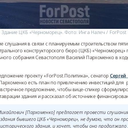
Здание ЦКБ «Черноморец». Фото: Инга Налеч / ForPost
ие слушания в связи с планируемым строительством пяти
трального конструкторского бюро (ЦКБ) «Черноморец» 
ьного собрания Севастополя Василий Пархоменко в ход
едложение проекту «ForPost.Политика», сенатор
Сергей
 Пархоменко есть план по привлечению инвестиций для 
л встречное предложение, чтобы вице-спикер сформулир
таврации здания и рассказал об источнике финансирован
Михайлович [Пархоменко] предлагает провести слушания
здания бывшего ЦКБ «Черноморец», не думаю, что он пр
исторического здания, и хочет, чтобы оно продолжало