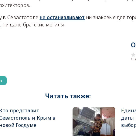
рхитекторов.
у в Севастополе
не останавливают
ни знаковые для гор
 ни даже братские могилы.
О
Еще
а
Читать также:
Кто представит
Едина
Севастополь и Крым в
даты
новой Госдуме
выбор