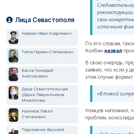
Следовательно,
реконструкции
свои конкретны
Лица Севастополя
источнике фина
Назукин Иван Андреевич
По его словам, тако
Колбин
прое
назвал
Титов Герман Степанович
В свою очередь, пр
заявил, что если у 
Басов Геннадий
Анатольевич
этом случае формат
Даша Севастопольская
«В такой ситуа
(Дарья Лаврентьевна
Михайлова)
Немцев напомнил, ч
Нахимов Павел
Степанович
проблем, консолидац
Пархоменко Василий