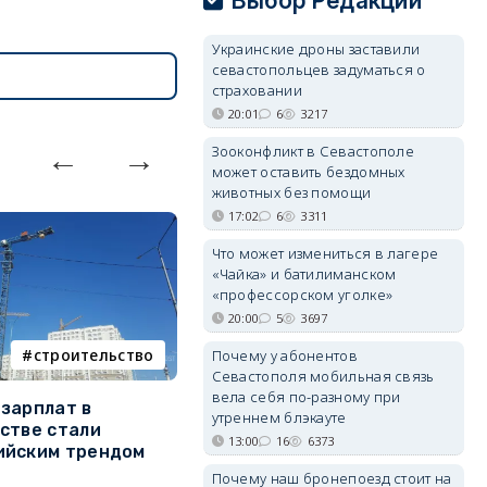
Выбор Редакции
Украинские дроны заставили
севастопольцев задуматься о
страховании
20:01
6
3217
Зооконфликт в Севастополе
может оставить бездомных
животных без помощи
17:02
6
3311
Что может измениться в лагере
«Чайка» и батилиманском
«профессорском уголке»
20:00
5
3697
строительство
фотореп
Почему у абонентов
Севастополя мобильная связь
вела себя по-разному при
зарплат в
Тайный дворик на мысе
Г
утреннем блэкауте
стве стали
Хрустальном: как найти
з
13:00
16
6373
ийским трендом
место отдыха, о котором
м
почти никто не знает
Почему наш бронепоезд стоит на