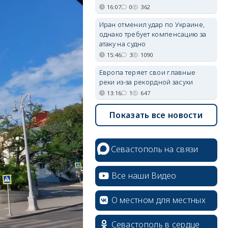
16:07
0
362
Иран отменил удар по Украине,
однако требует компенсацию за
атаку на судно
15:46
3
1090
Европа теряет свои главные
реки из-за рекордной засухи
13:16
1
647
Показать все новости
Севастополь на связи
Все наши Видео
О местном для местных
Севастополь в сердце