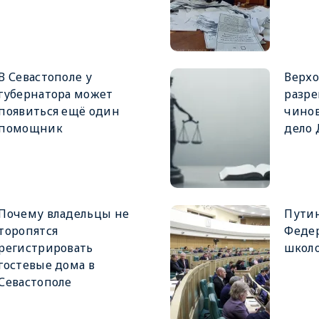
В Севастополе у
Верхо
губернатора может
разре
появиться ещё один
чинов
помощник
дело
Почему владельцы не
Путин
торопятся
Феде
регистрировать
школ
гостевые дома в
Севастополе