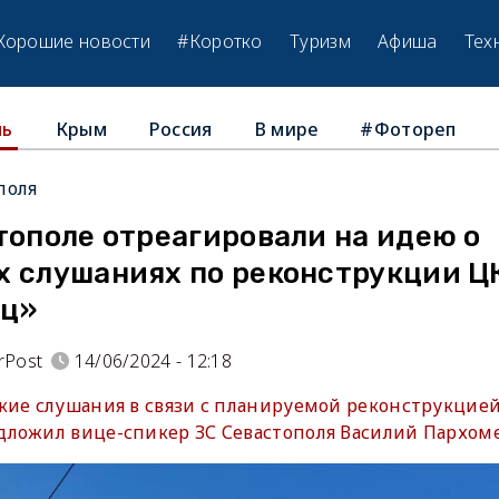
Хорошие новости
#Коротко
Туризм
Афиша
Тех
Крым
Россия
В мире
#Фотореп
ль
поля
тополе отреагировали на идею о
х слушаниях по реконструкции Ц
ец»
rPost
14/06/2024 - 12:18
кие слушания в связи с планируемой реконструкцие
ложил вице-спикер ЗС Севастополя Василий Пархом