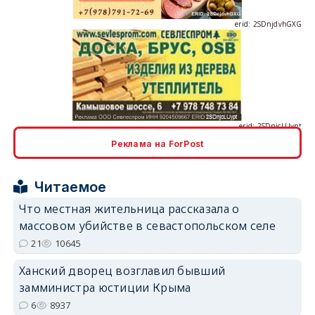
erid: 2SDnjcLUypt
Реклама на ForPost
erid: 2SDnjcrDNw6
Читаемое
Что местная жительница рассказала о
массовом убийстве в севастопольском селе
21
10645
Ханский дворец возглавил бывший
erid: 2SDnjdPjgYS
замминистра юстиции Крыма
6
8937