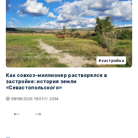
застройка
Как совхоз-миллионер растворялся в
К
застройке: история земли
н
«Севастопольского»
п
08/08/2026 18:01
2034