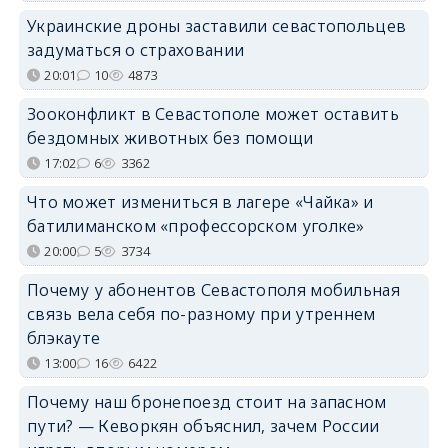
Украинские дроны заставили севастопольцев
задуматься о страховании
20:01
10
4873
Зооконфликт в Севастополе может оставить
бездомных животных без помощи
17:02
6
3362
Что может измениться в лагере «Чайка» и
батилиманском «профессорском уголке»
20:00
5
3734
Почему у абонентов Севастополя мобильная
связь вела себя по-разному при утреннем
блэкауте
13:00
16
6422
Почему наш бронепоезд стоит на запасном
пути? — Кеворкян объяснил, зачем России