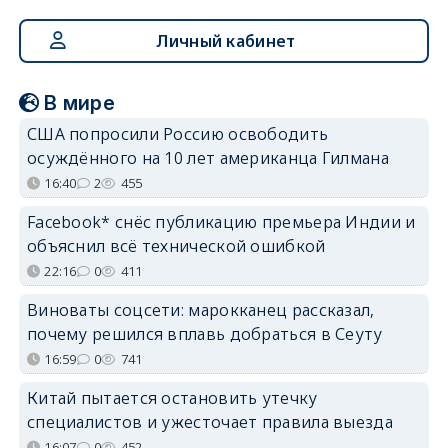
Личный кабинет
В мире
США попросили Россию освободить
осуждённого на 10 лет американца Гилмана
16:40
2
455
Facebook* снёс публикацию премьера Индии и
объяснил всё технической ошибкой
22:16
0
411
Виноваты соцсети: марокканец рассказал,
почему решился вплавь добраться в Сеуту
16:59
0
741
Китай пытается остановить утечку
специалистов и ужесточает правила выезда
16:07
0
452