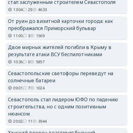
стал заслуженным строителем Севастополя
13:04
29
4633
От руин до визитной карточки города: как
преображался Приморский бульвар
11:00
3
1569
Двое мирных жителей погибли в Крыму в
результате атаки ВСУ беспилотниками
10:36
0
5857
Севастопольские светофоры переведут на
солнечные батареи
09:01
7
1024
Севастополь стал лидером ЮФО по падению
строительства, но с одним позитивным
нюансом
20:02
11
3944
Ханский дворец возглавил бывший