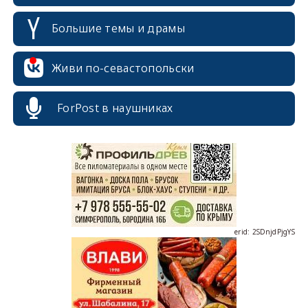
Большие темы и драмы
Живи по-севастопольски
erid: 2SDnjcrDNw6
ForPost в наушниках
erid: 2SDnjdPjgYS
erid: 2SDnjdvhGXG