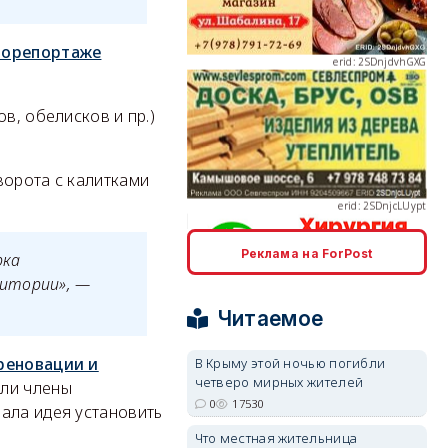
орепортаже
в, обелисков и пр.)
erid: 2SDnjcLUypt
ворота с калитками
Реклама на ForPost
рка
erid: 2SDnjcrDNw6
ритории», —
Читаемое
реновации и
В Крыму этой ночью погибли
четверо мирных жителей
или члены
0
17530
ала идея установить
erid: 2SDnjdPjgYS
Что местная жительница