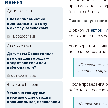
Капремонт не предп
Мнения
прокладки новых на
Денис Канаев
без воздействия на 
Слово "Украина" не
Тихое запустение
принадлежит этому
монстру Зеленскому
В одном из
актов Г
состояние этого мес
11/06/2026 18:23
Если верить мнению
Иван Ермаков
печальное зрелище.
Депутаты Севастополя:
кто они для города —
представители или
«Состояние зе
наблюдатели?
цветники наруш
03/12/2025 17:36
После проведения р
Владимир Петров
работы по последов
Утыкано гламуром:
нержавеющие сердца
появились над Балаклавой
«Аллейные пос