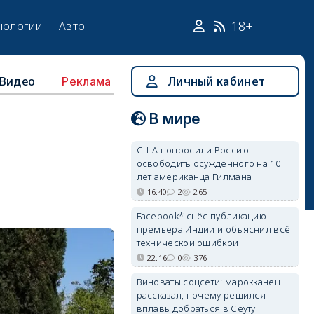
18+
нологии
Авто
Видео
Личный кабинет
Реклама
В мире
США попросили Россию
освободить осуждённого на 10
лет американца Гилмана
16:40
2
265
Facebook* снёс публикацию
премьера Индии и объяснил всё
технической ошибкой
22:16
0
376
Виноваты соцсети: марокканец
рассказал, почему решился
вплавь добраться в Сеуту