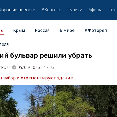
Хорошие новости
#Коротко
Туризм
Афиша
Тех
Крым
Россия
В мире
#Фотореп
ль
поля
ий бульвар решили убрать
rPost
05/06/2026 - 17:03
ят забор и отремонтируют здание.