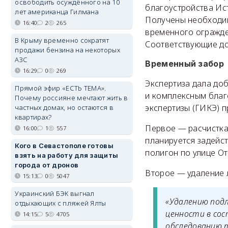
освободить осуждённого на 10
благоустройства Ис
лет американца Гилмана
Получены необходим
16:40
2
265
временного огражден
В Крыму временно сократят
Соответствующие до
продажи бензина на некоторых
АЗС
Временный забор
16:29
0
269
Экспертиза дала до
Прямой эфир «ЕСТЬ ТЕМА».
и комплексным благ
Почему россияне мечтают жить в
экспертизы (ГИКЭ) п
частных домах, но остаются в
квартирах?
Первое — расчистка 
16:00
1
557
планируется задейст
Кого в Севастополе готовы
полигон по улице От
взять на работу для защиты
города от дронов
Второе — удаление 
15:13
0
5047
Украинский БЭК выгнал
«Удалению под
отдыхающих с пляжей Ялты
ценности в со
14:15
5
4705
обследованию т