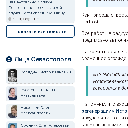
На центральном пляже
Севастополя по счастливой
случайности спасли женщину
Как природа отвоёв
13:38
0
3153
ForPost.
Показать все новости
Все работы в радиус
предписано выполня
На время проведения
временное огражден
Лица Севастополя
Колядин Виктор Иванович
«По окончании
установленног
говорится в д
Вусатенко Татьяна
Анатольевна
Напомним, что вход
Николаев Олег
регенерации» Исто
Александрович
архудсовета. Тогда
временные рамки дл
Софяник Олег Алексеевич