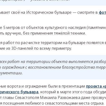
ывает своё на Историческом бульваре — смотрите в
фот
е 5 метров от объектов культурного наследия (памятнико
ть вручную, без применения тяжёлой техники.
 работ по расчистке территории на бульваре появятся 
ие из 3D-панелей по всему периметру.
 всех работ на территории объекта выполняется разбо
о ограждения с восстановлением благоустройства тер
окументации.
ные ворота и ограждение были в презентации
проекта «
рического бульвара
, который в марте этого года обсуд
 от главы Севастополя Михаила Развожаева даже прозвуч
я посещения любимого севастопольцами места отдыха.