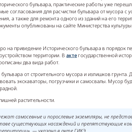
торического бульвара, практические работы уже перешл
ые согласования для расчистки бульвара от мусора с у
ия, а также для ремонта одного из зданий на его терри
кументы опубликованы на сайте Министерства культуры
бро на приведение Исторического бульвара в порядок п
оустройством территории. В
акте
государственной истор
рописаны два вида работ.
бульвара от строительного мусора и излишков грунта. Д
вовать экскаваторы, погрузчики и самосвалы. Мусор буд
радной.
лишней растительности.
лежат самосевные и порослевые экземпляры, не предст
ставе существующих насаждений и препятствующие ко
ерритории», — указано в акте ГИКЭ.