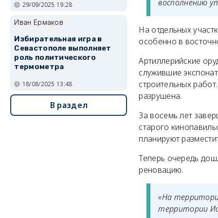
восполнению у
29/09/2025 19:28
Иван Ермаков
На отдельных участ
Избирательная игра в
особенно в восточно
Севастополе выполняет
роль политического
Артиллерийские ору
термометра
служившие экспонат
строительных работ
18/08/2025 13:48
разрушена.
В раздел
За восемь лет завер
старого кинопавиль
планируют разместит
Теперь очередь дош
реновацию.
«На территори
территории Ис