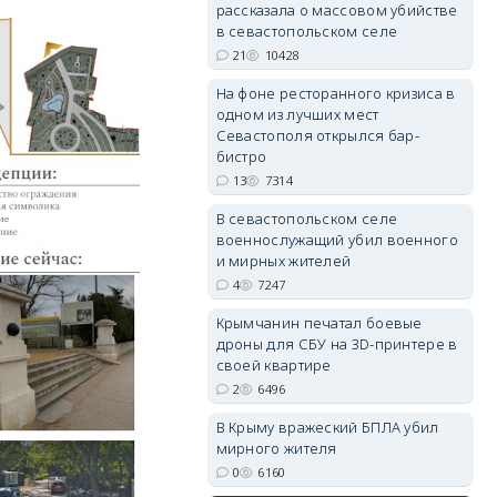
рассказала о массовом убийстве
в севастопольском селе
21
10428
На фоне ресторанного кризиса в
одном из лучших мест
erid: 2SDnjdvhGXG
Севастополя открылся бар-
бистро
13
7314
В севастопольском селе
военнослужащий убил военного
и мирных жителей
4
7247
Крымчанин печатал боевые
дроны для СБУ на 3D-принтере в
своей квартире
2
6496
В Крыму вражеский БПЛА убил
мирного жителя
0
6160