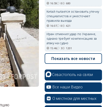
16:59
0
680
Китай пытается остановить утечку
специалистов и ужесточает
правила выезда
16:07
0
421
Иран отменил удар по Украине,
однако требует компенсацию за
атаку на судно
15:46
3
1201
Показать все новости
Севастополь на связи
Все наши Видео
О местном для местных
епцию