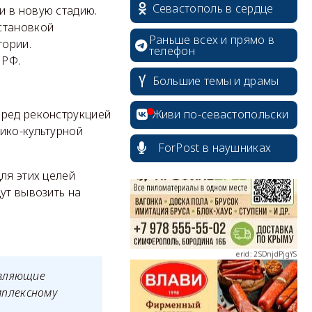
Севастополь в сердце
и в новую стадию.
становкой
Раньше всех и прямо в
тории.
телефон
 РФ.
Большие темы и драмы
erid: 2SDnjcrDNw6
Живи по-севастопольски
еред реконструкцией
ико-культурной
ForPost в наушниках
ля этих целей
ут вывозить на
erid: 2SDnjdPjgYS
авляющие
мплексному
erid: 2SDnjdvhGXG