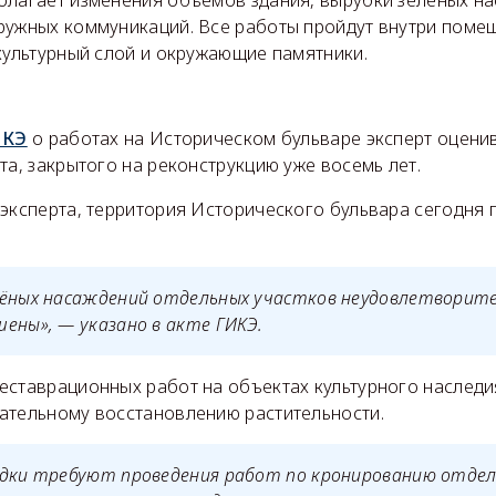
олагает изменения объёмов здания, вырубки зелёных н
ружных коммуникаций. Все работы пройдут внутри помещ
культурный слой и окружающие памятники.
ИКЭ
о работах на Историческом бульваре эксперт оцени
та, закрытого на реконструкцию уже восемь лет.
 эксперта, территория Исторического бульвара сегодня 
лёных насаждений отдельных участков неудовлетворите
ены», — указано в акте ГИКЭ.
еставрационных работ на объектах культурного наслед
ательному восстановлению растительности.
адки требуют проведения работ по кронированию отдел