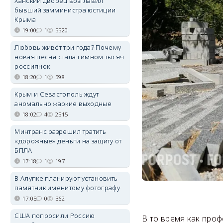
Ханский дворец возглавил
бывший замминистра юстиции
Крыма
19:00
1
5520
Любовь живёт три года? Почему
новая песня стала гимном тысяч
россиянок
18:20
1
598
Крым и Севастополь ждут
аномально жаркие выходные
18:02
4
2515
Минтранс разрешил тратить
«дорожные» деньги на защиту от
БПЛА
17:18
1
197
В Алупке планируют установить
памятник именитому фотографу
17:05
0
362
США попросили Россию
В то время как про