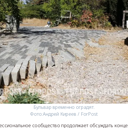
Бульвар временно оградят.
Фото:
Андрей Киреев / ForPost
фессиональное сообщество продолжает обсуждать конц