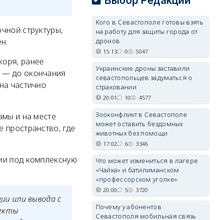
Выбор Редакции
Кого в Севастополе готовы взять
чной структуры,
на работу для защиты города от
дронов
н.
15:13
0
5047
коря, ранее
Украинские дроны заставили
х — до окончания
севастопольцев задуматься о
на частично
страховании
20:01
10
4577
Зооконфликт в Севастополе
амы и на месте
может оставить бездомных
 пространство, где
животных без помощи
17:02
6
3346
ии под комплексную
Что может измениться в лагере
«Чайка» и батилиманском
«профессорском уголке»
20:00
5
3720
и или вывода с
Почему у абонентов
ъекты
Севастополя мобильная связь