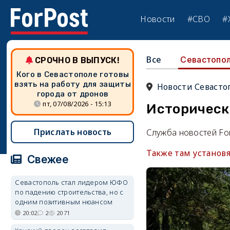
Новости
#СВО
#
Все
Севастопо
СРОЧНО В ВЫПУСК!
Кого в Севастополе готовы
взять на работу для защиты
Новости Севасто
города от дронов
пт, 07/08/2026 - 15:13
Историческ
Прислать новость
Служба новостей Fo
Также там установ
Свежее
Севастополь стал лидером ЮФО
по падению строительства, но с
одним позитивным нюансом
20:02
2
2071