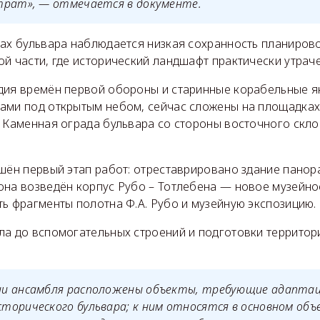
трат», — отмечается в документе.
ках бульвара наблюдается низкая сохранность планирово
й части, где исторический ландшафт практически утраче
дия времён первой обороны и старинные корабельные я
ами под открытым небом, сейчас сложены на площадка
. Каменная ограда бульвара со стороны восточного скло
шён первый этап работ: отреставрировано здание панор
она возведён корпус Рубо – Тотлебена — новое музейное
ь фрагменты полотна Ф.А. Рубо и музейную экспозицию.
ла до вспомогательных строений и подготовки территор
и ансамбля расположены объекты, требующие адаптаци
торического бульвара; к ним относятся в основном об