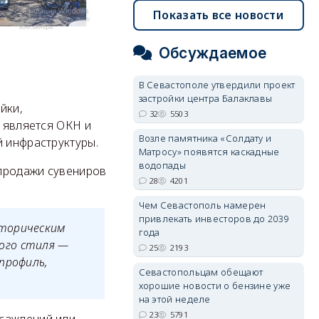
Показать все новости
Обсуждаемое
В Севастополе утвердили проект
застройки центра Балаклавы
йки,
32
5503
е является ОКН и
Возле памятника «Солдату и
й инфраструктуры.
Матросу» появятся каскадные
водопады
 продажи сувениров
28
4201
Чем Севастополь намерен
привлекать инвесторов до 2039
сторическим
года
ого стиля —
25
2193
профиль,
Севастопольцам обещают
хорошие новости о бензине уже
на этой неделе
23
5791