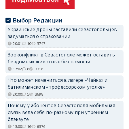
Выбор Редакции
Украинские дроны заставили севастопольцев
задуматься о страховании
20:01
10
3747
Зооконфликт в Севастополе может оставить
бездомных животных без помощи
17:02
6
3316
Что может измениться в лагере «Чайка» и
батилиманском «профессорском уголке»
20:00
5
3698
Почему у абонентов Севастополя мобильная
связь вела себя по-разному при утреннем
блэкауте
13:00
16
6376