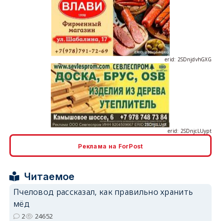
erid: 2SDnjdvhGXG
erid: 2SDnjcLUypt
Реклама на ForPost
erid: 2SDnjcrDNw6
Читаемое
Пчеловод рассказал, как правильно хранить
мёд
2
24652