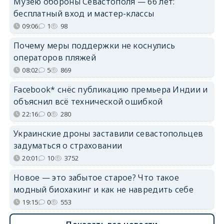
Музею обороны Севастополя — 66 лет:
бесплатный вход и мастер-классы
09:06
1
98
Почему меры поддержки не коснулись
операторов пляжей
08:02
5
869
Facebook* снёс публикацию премьера Индии и
объяснил всё технической ошибкой
22:16
0
280
Украинские дроны заставили севастопольцев
задуматься о страховании
20:01
10
3752
Новое — это забытое старое? Что такое
модный биохакинг и как не навредить себе
19:15
0
553