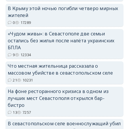
В Крыму этой ночью погибли четверо мирных
erid: 2SDnjdPjgYS
жителей
0
17289
«Чудом живы»: в Севастополе две семьи
остались без жилья после налёта украинских
БПЛА
9
12334
erid: 2SDnjdvhGXG
Что местная жительница рассказала о
массовом убийстве в севастопольском селе
21
10231
На фоне ресторанного кризиса в одном из
лучших мест Севастополя открылся бар-
бистро
13
7257
В севастопольском селе военнослужащий убил