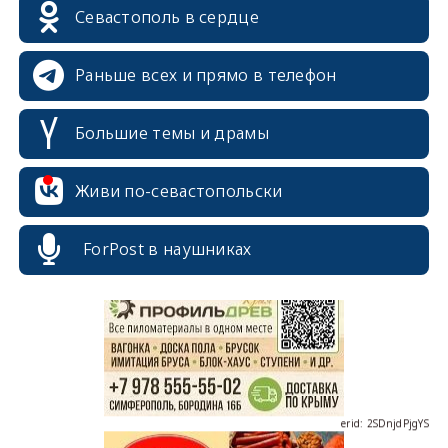
Севастополь в сердце
Раньше всех и прямо в телефон
Большие темы и драмы
Живи по-севастопольски
erid: 2SDnjcrDNw6
ForPost в наушниках
erid: 2SDnjdPjgYS