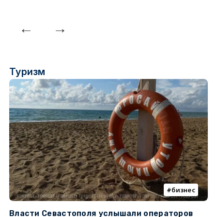
Туризм
бизнес
Власти Севастополя услышали операторов
П