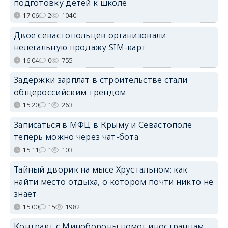
подготовку детей к школе
17:06
2
1040
Двое севастопольцев организовали
нелегальную продажу SIM-карт
16:04
0
755
Задержки зарплат в строительстве стали
общероссийским трендом
15:20
1
263
Записаться в МФЦ в Крыму и Севастополе
теперь можно через чат-бота
15:11
1
103
Тайный дворик на мысе Хрустальном: как
найти место отдыха, о котором почти никто не
знает
15:00
15
1982
Контракт с Минобороны помог иностранцам