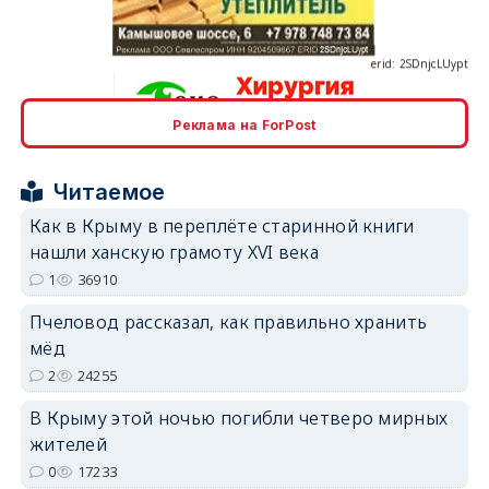
Реклама на ForPost
erid: 2SDnjcrDNw6
Читаемое
Как в Крыму в переплёте старинной книги
нашли ханскую грамоту XVI века
1
36910
erid: 2SDnjdPjgYS
Пчеловод рассказал, как правильно хранить
мёд
2
24255
В Крыму этой ночью погибли четверо мирных
жителей
erid: 2SDnjdvhGXG
0
17233