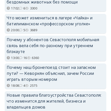
бездомных животных без помощи
17:02
6
3300
Что может измениться в лагере «Чайка» и
батилиманском «профессорском уголке»
20:00
5
3689
Почему у абонентов Севастополя мобильная
связь вела себя по-разному при утреннем
блэкауте
13:00
16
6360
Почему наш бронепоезд стоит на запасном
пути? — Кеворкян объяснил, зачем России
играть вторым номером
18:08
4
2575
Новые правила благоустройства Севастополя:
что изменится для жителей, бизнеса и
владельцев домов