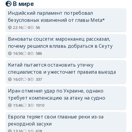
В мире
Индийский парламент потребовал
безусловных извинений от главы Meta*
22:16
0
56
Виноваты соцсети: марокканец рассказал,
почему решился вплавь добраться в Сеуту
16:59
0
586
Китай пытается остановить утечку
специалистов и ужесточает правила выезда
16:07
0
337
Иран отменил удар по Украине, однако
требует компенсацию за атаку на судно
15:46
3
1010
Европа теряет свои главные реки из-за
рекордной засухи
13:16
1
628