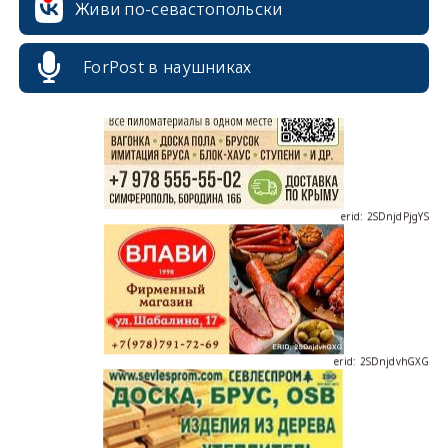
erid: 2SDnjcrDNw6
Живи по-севастопольски
ForPost в наушниках
erid: 2SDnjdPjgYS
erid: 2SDnjdvhGXG
erid: 2SDnjcLUypt