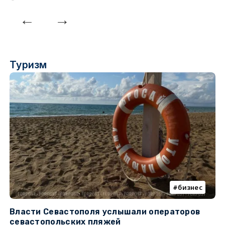
Туризм
бизнес
Власти Севастополя услышали операторов
П
севастопольских пляжей
о