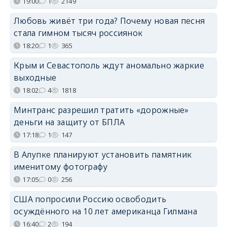
19:00
1
2149
Любовь живёт три года? Почему новая песня
стала гимном тысяч россиянок
18:20
1
365
Крым и Севастополь ждут аномально жаркие
выходные
18:02
4
1818
Минтранс разрешил тратить «дорожные»
деньги на защиту от БПЛА
17:18
1
147
В Алупке планируют установить памятник
именитому фотографу
17:05
0
256
США попросили Россию освободить
осуждённого на 10 лет американца Гилмана
16:40
2
194