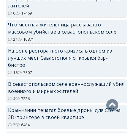
жителей
0
17469
erid: 2SDnjdPjgYS
Что местная жительница рассказала о
массовом убийстве в севастопольском селе
21
10371
На фоне ресторанного кризиса в одном из
лучших мест Севастополя открылся бар-
бистро
erid: 2SDnjdvhGXG
13
7307
В севастопольском селе военнослужащий убил
военного и мирных жителей
4
7226
Крымчанин печатал боевые дроны для СБУ на
3D-принтере в своей квартире
2
6484