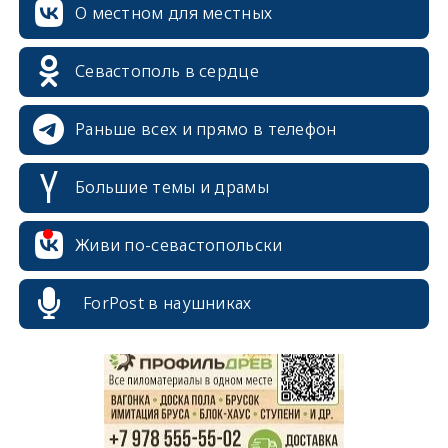
О местном для местных
Севастополь в сердце
Раньше всех и прямо в телефон
Большие темы и драмы
Живи по-севастопольски
erid: 2SDnjcrDNw6
ForPost в наушниках
erid: 2SDnjdPjgYS