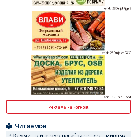
erid: 2SDnjdvhGXG
erid: 2SDnjcLUypt
Реклама на ForPost
erid: 2SDnjcrDNw6
Читаемое
В Крыму этой ночью погибли четверо мирных