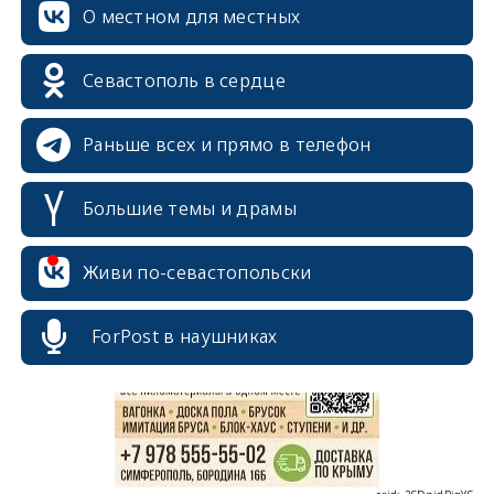
О местном для местных
Севастополь в сердце
Раньше всех и прямо в телефон
Большие темы и драмы
erid: 2SDnjcrDNw6
Живи по-севастопольски
ForPost в наушниках
erid: 2SDnjdPjgYS