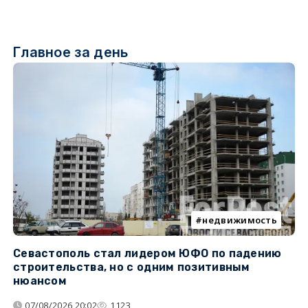
Главное за день
недвижимость
Севастополь стал лидером ЮФО по падению
К
строительства, но с одним позитивным
д
нюансом
07/08/2026 20:02
1123