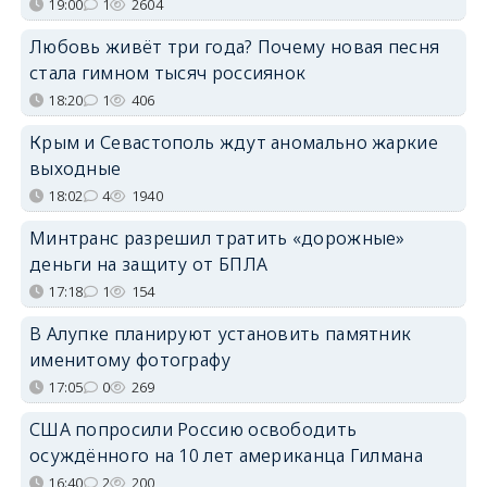
19:00
1
2604
Любовь живёт три года? Почему новая песня
стала гимном тысяч россиянок
18:20
1
406
Крым и Севастополь ждут аномально жаркие
выходные
18:02
4
1940
Минтранс разрешил тратить «дорожные»
деньги на защиту от БПЛА
17:18
1
154
В Алупке планируют установить памятник
именитому фотографу
17:05
0
269
США попросили Россию освободить
осуждённого на 10 лет американца Гилмана
16:40
2
200