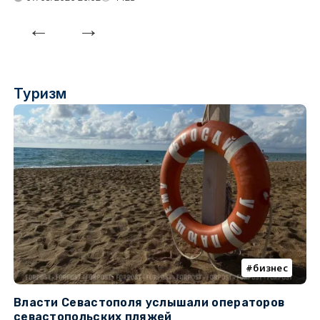
Туризм
бизнес
Власти Севастополя услышали операторов
П
севастопольских пляжей
о