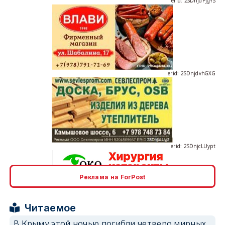
erid: 2SDnjdvhGXG
erid: 2SDnjcLUypt
Реклама на ForPost
erid: 2SDnjcrDNw6
Читаемое
В Крыму этой ночью погибли четверо мирных