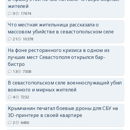
жителей
0
17474
erid: 2SDnjdPjgYS
Что местная жительница рассказала о
массовом убийстве в севастопольском селе
21
10378
На фоне ресторанного кризиса в одном из
лучших мест Севастополя открылся бар-
erid: 2SDnjdvhGXG
бистро
13
7308
В севастопольском селе военнослужащий убил
военного и мирных жителей
4
7232
Крымчанин печатал боевые дроны для СБУ на
3D-принтере в своей квартире
2
6486