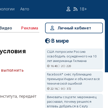
18+
нологии
Авто
Видео
Личный кабинет
Реклама
В мире
 условия
США попросили Россию
освободить осуждённого на 10
лет американца Гилмана
16:40
2
220
о выполнить
Facebook* снёс публикацию
премьера Индии и объяснил всё
технической ошибкой
22:16
0
372
нститута, передаёт
Виноваты соцсети: марокканец
рассказал, почему решился
вплавь добраться в Сеуту