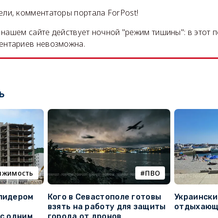
ли, комментаторы портала ForPost!
на нашем сайте действует ночной "режим тишины": в этот 
ентариев невозможна.
ь
ижимость
ПВО
 лидером
Кого в Севастополе готовы
Украински
взять на работу для защиты
отдыхающи
 с одним
города от дронов