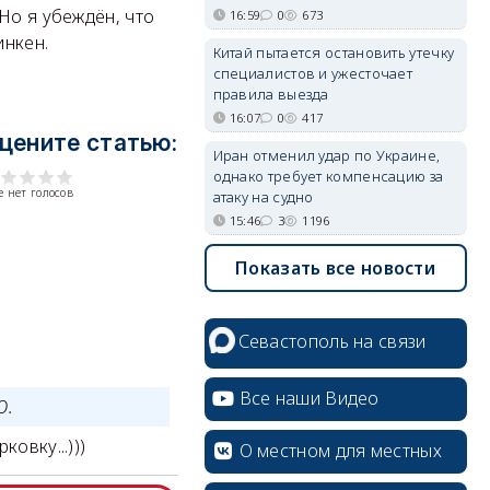
Но я убеждён, что
16:59
0
673
инкен.
Китай пытается остановить утечку
специалистов и ужесточает
правила выезда
16:07
0
417
цените статью:
Иран отменил удар по Украине,
однако требует компенсацию за
 нет голосов
атаку на судно
15:46
3
1196
Показать все новости
Севастополь на связи
Все наши Видео
О.
овку...)))
О местном для местных