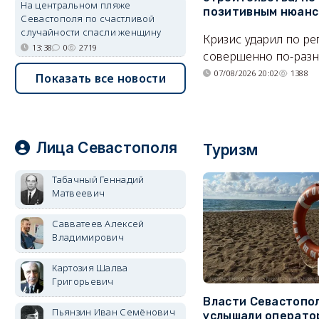
На центральном пляже
позитивным нюан
Севастополя по счастливой
случайности спасли женщину
Кризис ударил по р
13:38
0
2719
совершенно по-разн
07/08/2026 20:02
1388
Показать все новости
Лица Севастополя
Туризм
Табачный Геннадий
Матвеевич
Савватеев Алексей
Владимирович
Картозия Шалва
Григорьевич
Власти Севастопо
Пьянзин Иван Семёнович
услышали операто