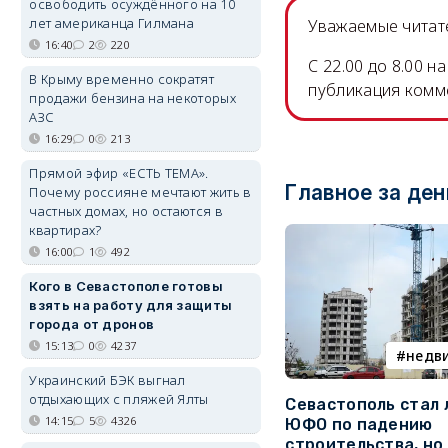
освободить осуждённого на 10
лет американца Гилмана
Уважаемые читате
16:40
2
220
C 22.00 до 8.00 
В Крыму временно сократят
публикация комм
продажи бензина на некоторых
АЗС
16:29
0
213
Прямой эфир «ЕСТЬ ТЕМА».
Главное за ден
Почему россияне мечтают жить в
частных домах, но остаются в
квартирах?
16:00
1
492
Кого в Севастополе готовы
взять на работу для защиты
города от дронов
15:13
0
4237
недв
Украинский БЭК выгнал
отдыхающих с пляжей Ялты
Севастополь стал
14:15
5
4326
ЮФО по падению
строительства, но