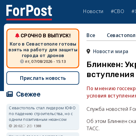
Новости
#СВО
#
Все
Севастопол
СРОЧНО В ВЫПУСК!
Кого в Севастополе готовы
взять на работу для защиты
Новости мира
города от дронов
пт, 07/08/2026 - 15:13
Блинкен: У
вступления
Прислать новость
По мнению госсекр
Свежее
условия вступления
Севастополь стал лидером ЮФО
Служба новостей Fo
по падению строительства, но с
одним позитивным нюансом
Об этом Блинкен ск
20:02
2
1388
ТАСС.