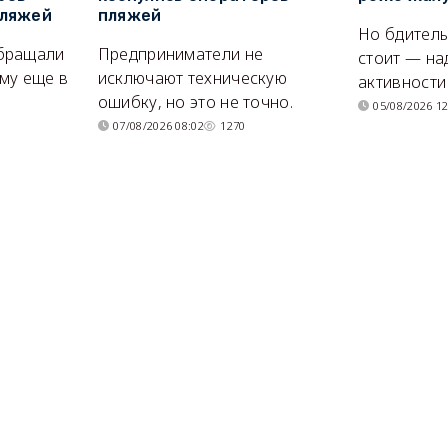
пляжей
пляжей
Но бдитель
бращали
Предприниматели не
стоит — на
му еще в
исключают техническую
активности
ошибку, но это не точно.
05/08/2026 12
07/08/2026 08:02
1270