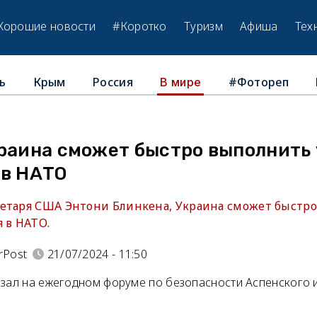
Хорошие новости
#Коротко
Туризм
Афиша
Тех
ь
Крым
Россия
#Фотореп
В мире
краина сможет быстро выполнить
 в НАТО
етаря США Энтони Блинкена, Украина сможет быстр
 в НАТО.
rPost
21/07/2024 - 11:50
азал на ежегодном форуме по безопасности Аспенского и