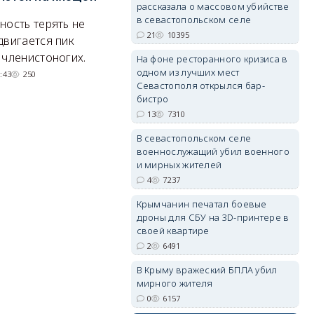
рассказала о массовом убийстве
Балаклавы
и
в севастопольском селе
ность терять не
21
10395
Там появится туристический
М
двигается пик
квартал с отелями и
н
 членистоногих.
На фоне ресторанного кризиса в
erid: 2SDnjdvhGXG
парковками.
одном из лучших мест
:43
250
Севастополя открылся бар-
05/08/2026 08:01
5495
бистро
13
7310
В севастопольском селе
военнослужащий убил военного
и мирных жителей
4
7237
Крымчанин печатал боевые
дроны для СБУ на 3D-принтере в
своей квартире
2
6491
В Крыму вражеский БПЛА убил
мирного жителя
0
6157