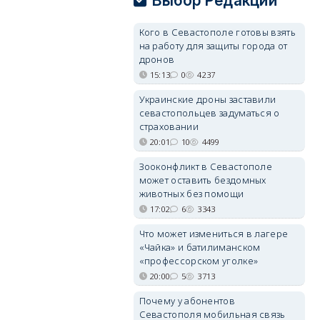
Выбор Редакции
Кого в Севастополе готовы взять
на работу для защиты города от
дронов
15:13
0
4237
Украинские дроны заставили
севастопольцев задуматься о
страховании
20:01
10
4499
Зооконфликт в Севастополе
может оставить бездомных
животных без помощи
17:02
6
3343
Что может измениться в лагере
«Чайка» и батилиманском
«профессорском уголке»
20:00
5
3713
Почему у абонентов
Севастополя мобильная связь