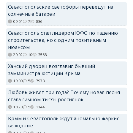
Севастопольские светофоры переведут на
солнечные батареи
09:01
7
836
Севастополь стал лидером ЮФО по падению
строительства, но с одним позитивным
нюансом
20:02
10
3568
Ханский дворец возглавил бывший
замминистра юстиции Крыма
19:00
5
7973
Любовь живёт три года? Почему новая песня
стала гимном тысяч россиянок
18:20
5
1144
Крым и Севастополь ждут аномально жаркие
выходные
18:02
5
3550