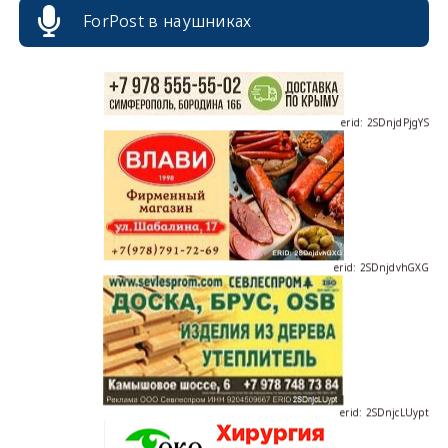
ForPost в наушниках
erid: 2SDnjdPjgYS
erid: 2SDnjdvhGXG
erid: 2SDnjcLUypt