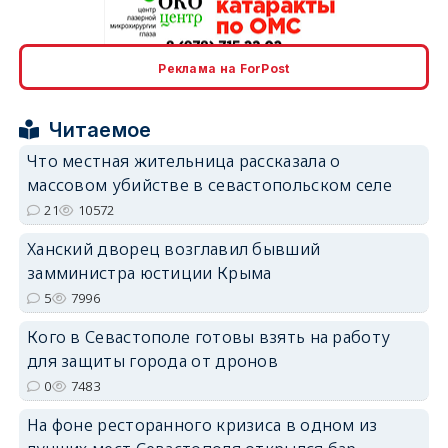
erid: 2SDnjcrDNw6
Реклама на ForPost
Читаемое
Что местная жительница рассказала о
массовом убийстве в севастопольском селе
21
10572
erid: 2SDnjdPjgYS
Ханский дворец возглавил бывший
замминистра юстиции Крыма
5
7996
Кого в Севастополе готовы взять на работу
для защиты города от дронов
erid: 2SDnjdvhGXG
0
7483
На фоне ресторанного кризиса в одном из