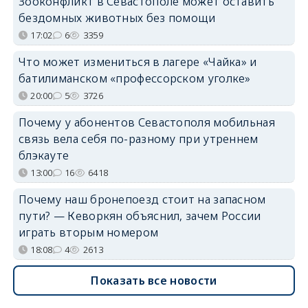
Зооконфликт в Севастополе может оставить
бездомных животных без помощи
17:02
6
3359
Что может измениться в лагере «Чайка» и
батилиманском «профессорском уголке»
20:00
5
3726
Почему у абонентов Севастополя мобильная
связь вела себя по-разному при утреннем
блэкауте
13:00
16
6418
Почему наш бронепоезд стоит на запасном
пути? — Кеворкян объяснил, зачем России
играть вторым номером
18:08
4
2613
Показать все новости