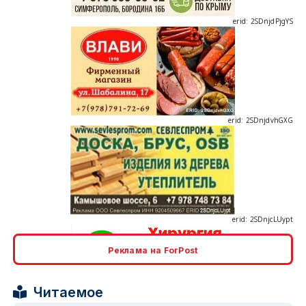
erid: 2SDnjdvhGXG
erid: 2SDnjcLUypt
Реклама на ForPost
erid: 2SDnjcrDNw6
Читаемое