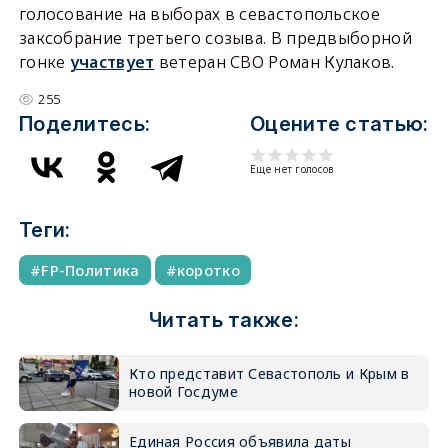
голосование на выборах в севастопольское
заксобрание третьего созыва. В предвыборной
гонке
участвует
ветеран СВО Роман Кулаков.
255
Поделитесь:
Оцените статью:
Еще нет голосов
Теги:
FP-Политика
коротко
Читать также:
Кто представит Севастополь и Крым в
новой Госдуме
Единая Россия объявила даты