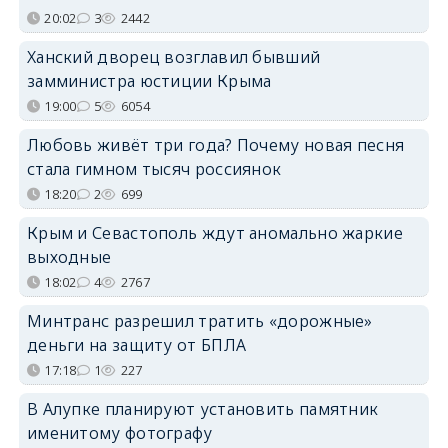
20:02
3
2442
Ханский дворец возглавил бывший
замминистра юстиции Крыма
19:00
5
6054
Любовь живёт три года? Почему новая песня
стала гимном тысяч россиянок
18:20
2
699
Крым и Севастополь ждут аномально жаркие
выходные
18:02
4
2767
Минтранс разрешил тратить «дорожные»
деньги на защиту от БПЛА
17:18
1
227
В Алупке планируют установить памятник
именитому фотографу