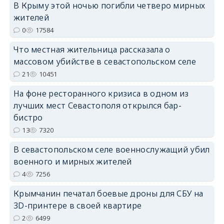
В Крыму этой ночью погибли четверо мирных
жителей
0
17584
Что местная жительница рассказала о
erid: 2SDnjdPjgYS
массовом убийстве в севастопольском селе
21
10451
На фоне ресторанного кризиса в одном из
лучших мест Севастополя открылся бар-
бистро
erid: 2SDnjdvhGXG
13
7320
В севастопольском селе военнослужащий убил
военного и мирных жителей
4
7256
Крымчанин печатал боевые дроны для СБУ на
3D-принтере в своей квартире
2
6499