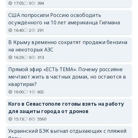
17:05
0
394
США попросили Россию освободить
осуждённого на 10 лет американца Гилмана
16:40
2
291
В Крыму временно сократят продажи бензина
на некоторых АЗС
16:29
0
313
Прямой эфир «ЕСТЬ ТЕМА». Почему россияне
мечтают жить в частных домах, но остаются в
квартирах?
16:00
1
602
Кого в Севастополе готовы взять на работу
для защиты города от дронов
15:13
0
5560
Украинский БЭК выгнал отдыхающих с пляжей