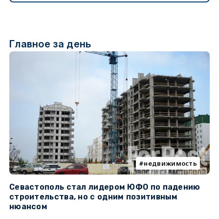
Главное за день
недвижимость
Севастополь стал лидером ЮФО по падению
К
строительства, но с одним позитивным
д
нюансом