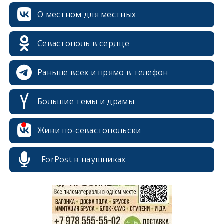
О местном для местных
Севастополь в сердце
Раньше всех и прямо в телефон
Большие темы и драмы
Живи по-севастопольски
erid: 2SDnjcrDNw6
ForPost в наушниках
erid: 2SDnjdPjgYS