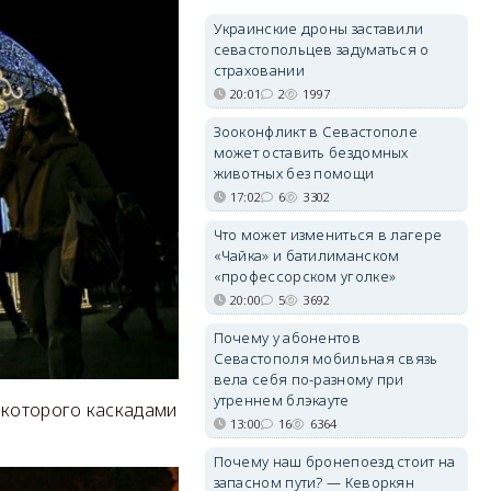
Украинские дроны заставили
севастопольцев задуматься о
страховании
20:01
2
1997
Зооконфликт в Севастополе
может оставить бездомных
животных без помощи
17:02
6
3302
Что может измениться в лагере
«Чайка» и батилиманском
«профессорском уголке»
20:00
5
3692
Почему у абонентов
Севастополя мобильная связь
вела себя по-разному при
утреннем блэкауте
 которого каскадами
13:00
16
6364
Почему наш бронепоезд стоит на
запасном пути? — Кеворкян