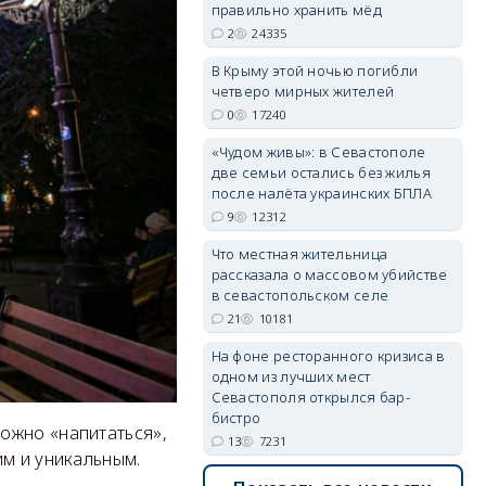
правильно хранить мёд
2
24335
В Крыму этой ночью погибли
четверо мирных жителей
erid: 2SDnjdvhGXG
0
17240
«Чудом живы»: в Севастополе
две семьи остались без жилья
после налёта украинских БПЛА
9
12312
Что местная жительница
рассказала о массовом убийстве
в севастопольском селе
21
10181
На фоне ресторанного кризиса в
одном из лучших мест
Севастополя открылся бар-
бистро
ожно «напитаться»,
13
7231
им и уникальным.