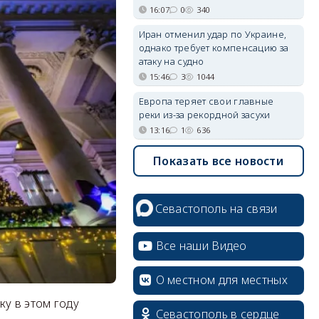
16:07
0
340
Иран отменил удар по Украине,
однако требует компенсацию за
атаку на судно
15:46
3
1044
Европа теряет свои главные
реки из-за рекордной засухи
13:16
1
636
Показать все новости
Севастополь на связи
Все наши Видео
О местном для местных
ку в этом году
Севастополь в сердце