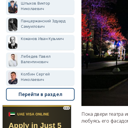
Шпыхов Виктор
Николаевич
Панцержанский Эдуард
Самуилович
Кожанов Иван Кузьмич
Лебедев Павел
Валентинович
Колбин Сергей
Николаевич
Перейти в раздел
Пока двери театра 
любуясь его фасадом