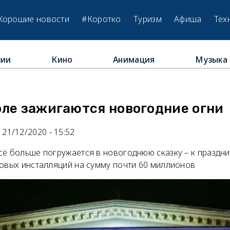
Хорошие новости
#Коротко
Туризм
Афиша
Тех
зии
Кино
Анимация
Музыка
м
оле зажигаются новогодние огни
21/12/2020 - 15:52
ё больше погружается в новогоднюю сказку – к праздни
товых инсталляций на сумму почти 60 миллионов