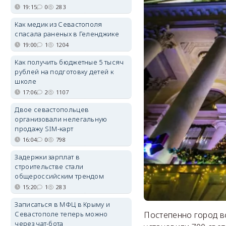
19:15
0
283
Как медик из Севастополя
спасала раненых в Геленджике
19:00
1
1204
Как получить бюджетные 5 тысяч
рублей на подготовку детей к
школе
17:06
2
1107
Двое севастопольцев
организовали нелегальную
продажу SIM-карт
16:04
0
798
Задержки зарплат в
строительстве стали
общероссийским трендом
15:20
1
283
Записаться в МФЦ в Крыму и
Севастополе теперь можно
Постепенно город вс
через чат-бота