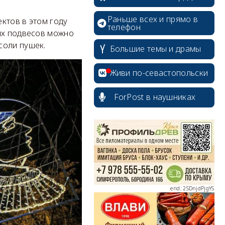
Раньше всех и прямо в
ктов в этом году
телефон
них подвесов можно
соли пушек.
Большие темы и драмы
erid: 2SDnjcrDNw6
Живи по-севастопольски
ForPost в наушниках
erid: 2SDnjdPjgYS
erid: 2SDnjdvhGXG