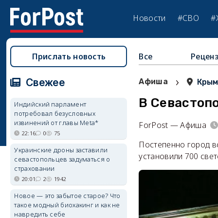
Новости
#СВО
#
Прислать новость
Все
Рецен
›
Свежее
Афиша
Кры
В Севастоп
Индийский парламент
потребовал безусловных
извинений от главы Meta*
ForPost — Афиша
22:16
0
75
Постепенно город вс
Украинские дроны заставили
установили 700 све
севастопольцев задуматься о
страховании
20:01
2
1942
Новое — это забытое старое? Что
такое модный биохакинг и как не
навредить себе