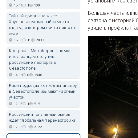
установили 700 свет
15:11
1
109
Большая часть иллю
Тайный дворик на мысе
связана с историей
Хрустальном: как найти место
увидеть профиль Па
отдыха, о котором почти никто не
знает
15:00
15
2090
Контракт с Минобороны помог
иностранцам получить
российские паспорта в
Севастополе
14:03
0
1846
Ради подъезда к онкодиспансеру
в Севастополе изымают частный
участок
12:18
1
515
Российский топливный рынок
ждёт глобальная перенастройка
12:18
3
2122