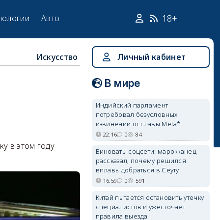
18+
нологии
Авто
Искусство
Личный кабинет
В мире
Индийский парламент
потребовал безусловных
извинений от главы Meta*
22:16
0
84
ку в этом году
Виноваты соцсети: марокканец
рассказал, почему решился
вплавь добраться в Сеуту
16:59
0
591
Китай пытается остановить утечку
специалистов и ужесточает
правила выезда