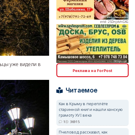
erid: 2SDnjcLUypt
ьцы уже видели в
Реклама на ForPost
erid: 2SDnjcrDNw6
Читаемое
Как в Крыму в переплёте
старинной книги нашли ханскую
грамоту XVI века
erid: 2SDnjdPjgYS
1
36915
Пчеловод рассказал, как