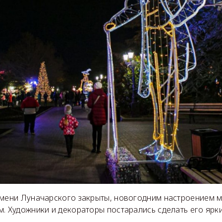
имени Луначарского закрыты, новогодним настроением м
. Художники и декораторы постарались сделать его ярк