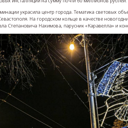
овых инсталляций на сумму почти 60 миллионов рублей.
минации украсила центр города. Тематика световых объе
 Севастополя. На городском кольце в качестве новогод
вла Степановича Нахимова, парусник «Каравелла» и кон