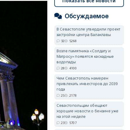
Показать все новости
Обсуждаемое
В Севастополе утвердили проект
застройки центра Балаклавы
32
5268
Возле памятника «Солдату и
Матросу» появятся каскадные
водопады
28
4100
Чем Севастополь намерен
привлекать инвесторов до 2039
года
25
2178
Севастопольцам обещают
хорошие новости о бензине уже
на этой неделе
23
5707