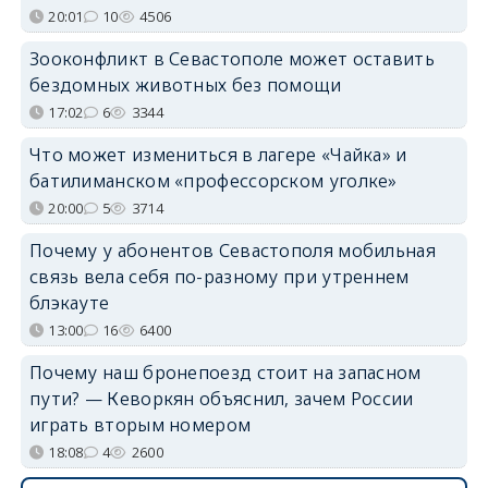
20:01
10
4506
Зооконфликт в Севастополе может оставить
бездомных животных без помощи
17:02
6
3344
Что может измениться в лагере «Чайка» и
батилиманском «профессорском уголке»
20:00
5
3714
Почему у абонентов Севастополя мобильная
связь вела себя по-разному при утреннем
блэкауте
13:00
16
6400
Почему наш бронепоезд стоит на запасном
пути? — Кеворкян объяснил, зачем России
играть вторым номером
18:08
4
2600