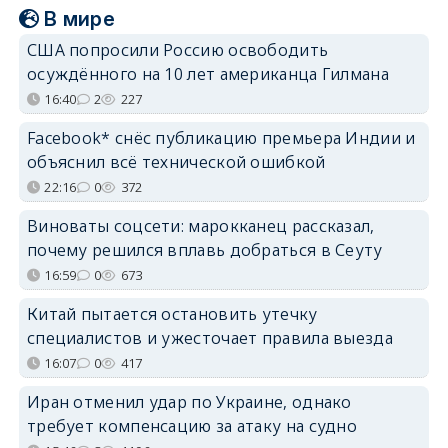
В мире
США попросили Россию освободить
осуждённого на 10 лет американца Гилмана
16:40
2
227
Facebook* снёс публикацию премьера Индии и
объяснил всё технической ошибкой
22:16
0
372
Виноваты соцсети: марокканец рассказал,
почему решился вплавь добраться в Сеуту
16:59
0
673
Китай пытается остановить утечку
специалистов и ужесточает правила выезда
16:07
0
417
Иран отменил удар по Украине, однако
требует компенсацию за атаку на судно