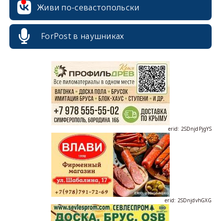
Живи по-севастопольски
ForPost в наушниках
erid: 2SDnjcrDNw6
erid: 2SDnjdPjgYS
erid: 2SDnjdvhGXG