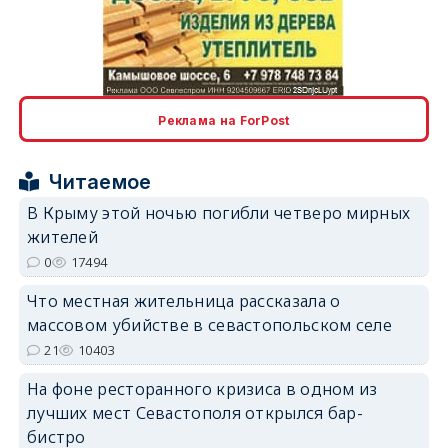
erid: 2SDnjcLUypt
Реклама на ForPost
Читаемое
В Крыму этой ночью погибли четверо мирных
жителей
erid: 2SDnjcrDNw6
0
17494
Что местная жительница рассказала о
массовом убийстве в севастопольском селе
21
10403
На фоне ресторанного кризиса в одном из
erid: 2SDnjdPjgYS
лучших мест Севастополя открылся бар-
бистро