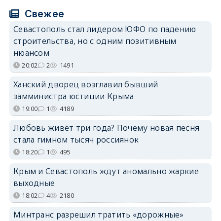
Свежее
Севастополь стал лидером ЮФО по падению
строительства, но с одним позитивным
нюансом
20:02
2
1491
Ханский дворец возглавил бывший
замминистра юстиции Крыма
19:00
1
4189
Любовь живёт три года? Почему новая песня
стала гимном тысяч россиянок
18:20
1
495
Крым и Севастополь ждут аномально жаркие
выходные
18:02
4
2180
Минтранс разрешил тратить «дорожные»