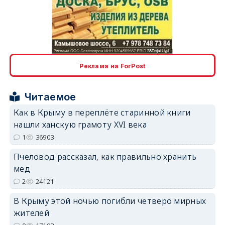
erid: 2SDnjcLUypt
Реклама на ForPost
Читаемое
Как в Крыму в переплёте старинной книги
erid: 2SDnjcrDNw6
нашли ханскую грамоту XVI века
1
36903
Пчеловод рассказал, как правильно хранить
мёд
2
24121
erid: 2SDnjdPjgYS
В Крыму этой ночью погибли четверо мирных
жителей