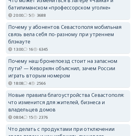
Что может измениться в лагере «Чайка» и
батилиманском «профессорском уголке»
20:00
5
3688
Почему у абонентов Севастополя мобильная
связь вела себя по-разному при утреннем
блэкауте
13:00
16
6345
Почему наш бронепоезд стоит на запасном
пути? — Кеворкян объяснил, зачем России
играть вторым номером
18:08
4
2566
Новые правила благоустройства Севастополя:
что изменится для жителей, бизнеса и
владельцев домов
08:04
15
2376
Что делать с продуктами при отключении