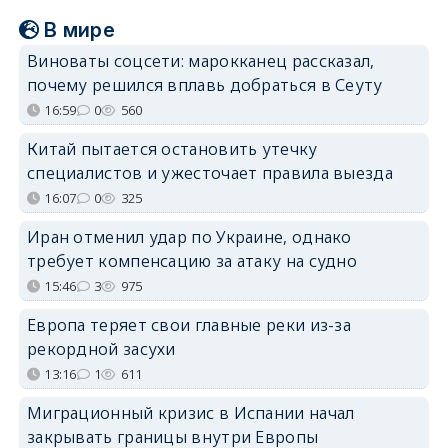
В мире
Виноваты соцсети: марокканец рассказал,
почему решился вплавь добраться в Сеуту
16:59
0
560
Китай пытается остановить утечку
специалистов и ужесточает правила выезда
16:07
0
325
Иран отменил удар по Украине, однако
требует компенсацию за атаку на судно
15:46
3
975
Европа теряет свои главные реки из-за
рекордной засухи
13:16
1
611
Миграционный кризис в Испании начал
закрывать границы внутри Европы