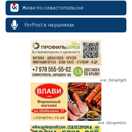
Живи по-севастопольски
ForPost в наушниках
erid: 2SDnjcrDNw6
erid: 2SDnjdPjgYS
erid: 2SDnjdvhGXG