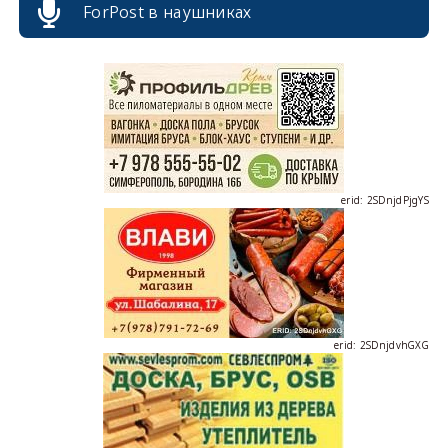
ForPost в наушниках
erid: 2SDnjcrDNw6
erid: 2SDnjdPjgYS
erid: 2SDnjdvhGXG