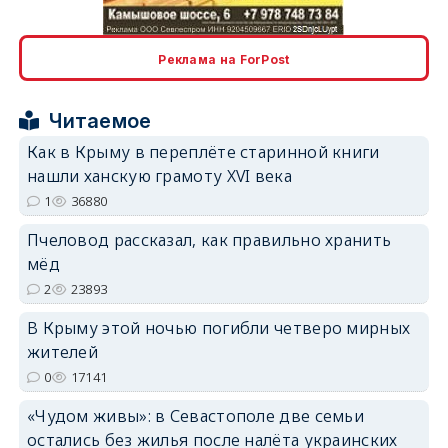
erid: 2SDnjcLUypt
Реклама на ForPost
Читаемое
Как в Крыму в переплёте старинной книги
erid: 2SDnjcrDNw6
нашли ханскую грамоту XVI века
1
36880
Пчеловод рассказал, как правильно хранить
мёд
2
23893
erid: 2SDnjdPjgYS
В Крыму этой ночью погибли четверо мирных
жителей
0
17141
«Чудом живы»: в Севастополе две семьи
остались без жилья после налёта украинских