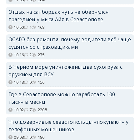
Отдых на сапбордах чуть не обернулся
трагедией у мыса Айя в Севастополе
10:50
1
168
ОСАГО без ремонта: почему водители всё чаще
судятся со страховщиками
10:16
2
275
В Чёрном море уничтожены два сухогруза с
оружием для ВСУ
10:13
0
156
Где в Севастополе можно заработать 100
тысяч в месяц
10:02
7
2208
Что доверчивые севастопольцы «покупают» у
телефонных мошенников
09:08
0
180