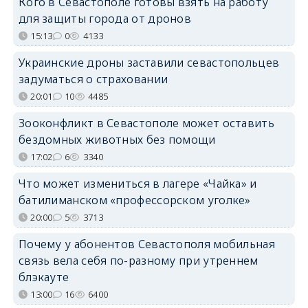
Кого в Севастополе готовы взять на работу
для защиты города от дронов
15:13
0
4133
Украинские дроны заставили севастопольцев
задуматься о страховании
20:01
10
4485
Зооконфликт в Севастополе может оставить
бездомных животных без помощи
17:02
6
3340
Что может измениться в лагере «Чайка» и
батилиманском «профессорском уголке»
20:00
5
3713
Почему у абонентов Севастополя мобильная
связь вела себя по-разному при утреннем
блэкауте
13:00
16
6400