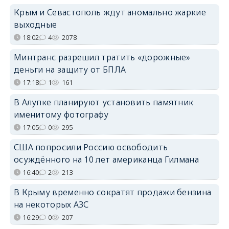
Крым и Севастополь ждут аномально жаркие
выходные
18:02
4
2078
Минтранс разрешил тратить «дорожные»
деньги на защиту от БПЛА
17:18
1
161
В Алупке планируют установить памятник
именитому фотографу
17:05
0
295
США попросили Россию освободить
осуждённого на 10 лет американца Гилмана
16:40
2
213
В Крыму временно сократят продажи бензина
на некоторых АЗС
16:29
0
207