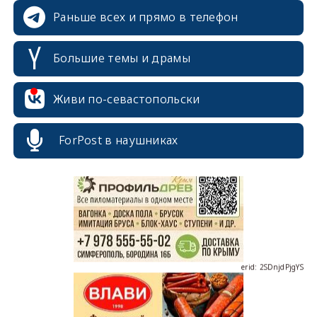
Раньше всех и прямо в телефон
Большие темы и драмы
Живи по-севастопольски
erid: 2SDnjcrDNw6
ForPost в наушниках
erid: 2SDnjdPjgYS