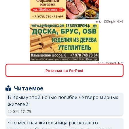
erid: 2SDnjdvhGXG
erid: 2SDnjcLUypt
Реклама на ForPost
Читаемое
erid: 2SDnjcrDNw6
В Крыму этой ночью погибли четверо мирных
жителей
0
17479
Что местная жительница рассказала о