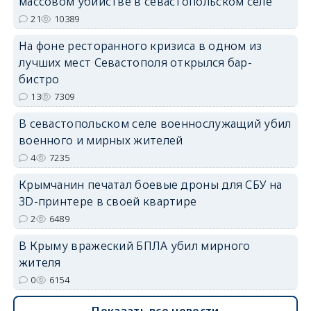
массовом убийстве в севастопольском селе
erid: 2SDnjdPjgYS
21
10389
На фоне ресторанного кризиса в одном из
лучших мест Севастополя открылся бар-
бистро
13
7309
erid: 2SDnjdvhGXG
В севастопольском селе военнослужащий убил
военного и мирных жителей
4
7235
Крымчанин печатал боевые дроны для СБУ на
3D-принтере в своей квартире
2
6489
В Крыму вражеский БПЛА убил мирного
жителя
0
6154