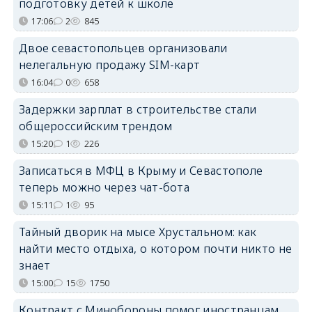
подготовку детей к школе
17:06
2
845
Двое севастопольцев организовали
нелегальную продажу SIM-карт
16:04
0
658
Задержки зарплат в строительстве стали
общероссийским трендом
15:20
1
226
Записаться в МФЦ в Крыму и Севастополе
теперь можно через чат-бота
15:11
1
95
Тайный дворик на мысе Хрустальном: как
найти место отдыха, о котором почти никто не
знает
15:00
15
1750
Контракт с Минобороны помог иностранцам