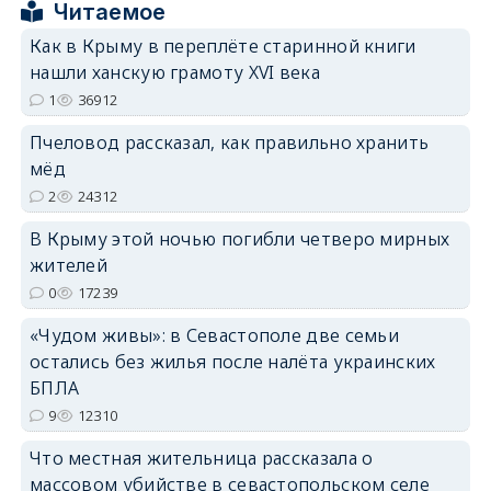
Читаемое
Как в Крыму в переплёте старинной книги
нашли ханскую грамоту XVI века
erid: 2SDnjcrDNw6
1
36912
Пчеловод рассказал, как правильно хранить
мёд
2
24312
erid: 2SDnjdPjgYS
В Крыму этой ночью погибли четверо мирных
жителей
0
17239
«Чудом живы»: в Севастополе две семьи
остались без жилья после налёта украинских
БПЛА
erid: 2SDnjdvhGXG
9
12310
Что местная жительница рассказала о
массовом убийстве в севастопольском селе