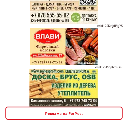
erid: 2SDnjdPjgYS
erid: 2SDnjdvhGXG
erid: 2SDnjcLUypt
Реклама на ForPost