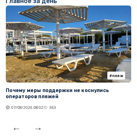
Главное за день
пляж
Почему меры поддержки не коснулись
У
операторов пляжей
з
07/08/2026 08:02
363