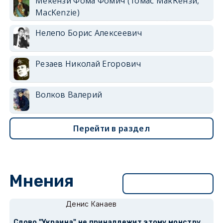
Мекензи Фома Фомич (Томас МакКензи,
MacKenzie)
Нелепо Борис Алексеевич
Резаев Николай Егорович
Волков Валерий
Перейти в раздел
Мнения
Перейти в раздел
Денис Канаев
Слово "Украина" не принадлежит этому монстру