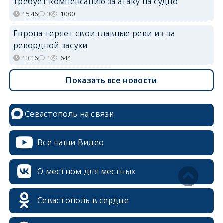
требует компенсацию за атаку на судно
15:46
3
1080
Европа теряет свои главные реки из-за
рекордной засухи
13:16
1
644
Показать все новости
Севастополь на связи
Все наши Видео
О местном для местных
Севастополь в сердце