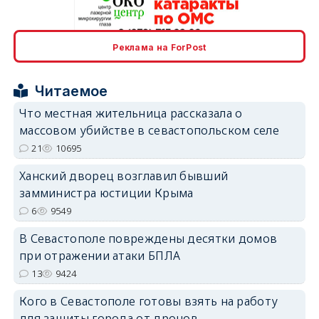
erid: 2SDnjcrDNw6
Реклама на ForPost
Читаемое
Что местная жительница рассказала о
массовом убийстве в севастопольском селе
21
10695
erid: 2SDnjdPjgYS
Ханский дворец возглавил бывший
замминистра юстиции Крыма
6
9549
В Севастополе повреждены десятки домов
erid: 2SDnjdvhGXG
при отражении атаки БПЛА
13
9424
Кого в Севастополе готовы взять на работу
для защиты города от дронов