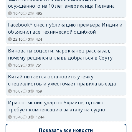
осуждённого на 10 лет американца Гилмана
16:40
2
495
Facebook* снёс публикацию премьера Индии и
объяснил всё технической ошибкой
22:16
0
424
Виноваты соцсети: марокканец рассказал,
почему решился вплавь добраться в Сеуту
16:59
0
751
Китай пытается остановить утечку
специалистов и ужесточает правила выезда
16:07
0
459
Иран отменил удар по Украине, однако
требует компенсацию за атаку на судно
15:46
3
1244
Показать все новости