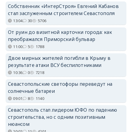
Собственник «ИнтерСтроя» Евгений Кабанов
стал заслуженным строителем Севастополя
13:04
30
5706
От руин до визитной карточки города: как
преображался Приморский бульвар
11:00
5
1788
Двое мирных жителей погибли в Крыму в
результате атаки ВСУ беспилотниками
10:36
0
7218
Севастопольские светофоры переведут на
солнечные батареи
09:01
8
1140
Севастополь стал лидером ЮФО по падению
строительства, но с одним позитивным
нюансом
20:02
11
4201