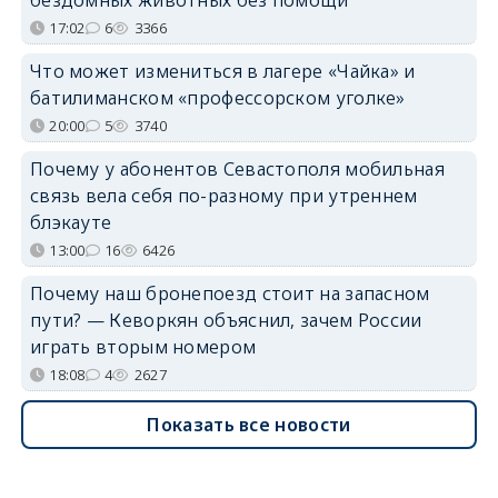
17:02
6
3366
Что может измениться в лагере «Чайка» и
батилиманском «профессорском уголке»
20:00
5
3740
Почему у абонентов Севастополя мобильная
связь вела себя по-разному при утреннем
блэкауте
13:00
16
6426
Почему наш бронепоезд стоит на запасном
пути? — Кеворкян объяснил, зачем России
играть вторым номером
18:08
4
2627
Показать все новости