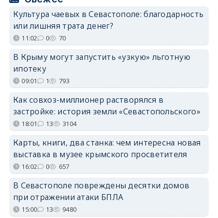
Культура чаевых в Севастополе: благодарность
или лишняя трата денег?
11:02
0
70
В Крыму могут запустить «узкую» льготную
ипотеку
09:01
1
793
Как совхоз-миллионер растворялся в
застройке: история земли «Севастопольского»
18:01
13
3104
Карты, книги, два станка: чем интересна новая
выставка в музее крымского просветителя
16:02
0
657
В Севастополе повреждены десятки домов
при отражении атаки БПЛА
15:00
13
9480