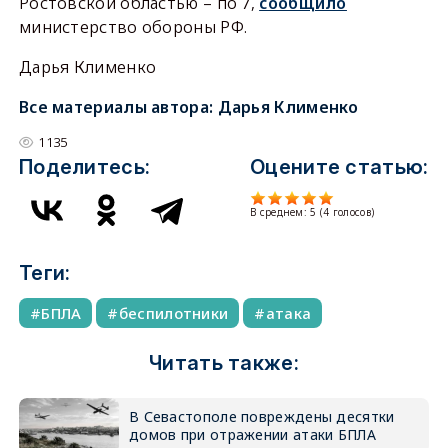
Ростовской областью – по 7,
сообщило
министерство обороны РФ.
Дарья Клименко
Все материалы автора:
Дарья Клименко
1135
Поделитесь:
Оцените статью:
В среднем:
5
(
4
голосов)
Теги:
БПЛА
беспилотники
атака
Читать также:
В Севастополе повреждены десятки
домов при отражении атаки БПЛА