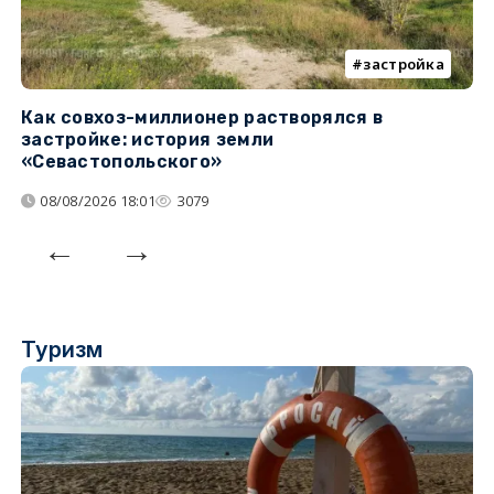
застройка
Как совхоз-миллионер растворялся в
К
застройке: история земли
н
«Севастопольского»
п
08/08/2026 18:01
3079
Туризм