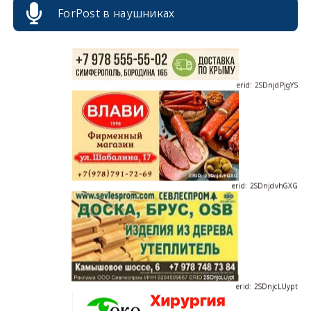
ForPost в наушниках
erid: 2SDnjdPjgYS
erid: 2SDnjdvhGXG
erid: 2SDnjcLUypt