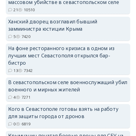
массовом убийстве в севастопольском селе
21
10510
Ханский дворец возглавил бывший
замминистра юстиции Крыма
erid: 2SDnjdPjgYS
5
7420
На фоне ресторанного кризиса в одном из
лучших мест Севастополя открылся бар-
бистро
13
7342
erid: 2SDnjdvhGXG
В севастопольском селе военнослужащий убил
военного и мирных жителей
4
7271
Кого в Севастополе готовы взять на работу
для защиты города от дронов
0
6819
Крымчанин печатал боевые дроны для СБУ на