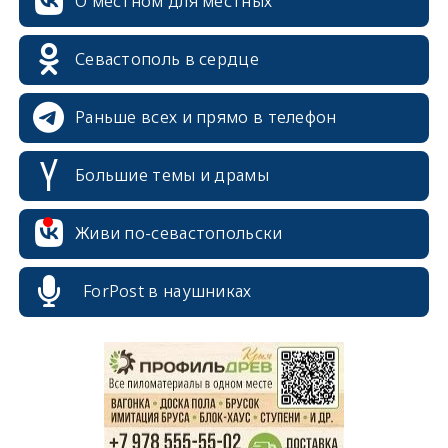
О местном для местных
Севастополь в сердце
Раньше всех и прямо в телефон
Большие темы и драмы
Живи по-севастопольски
erid: 2SDnjcrDNw6
ForPost в наушниках
erid: 2SDnjdPjgYS