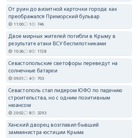
От руин до визитной карточки города: как
преображался Приморский бульвар
11:00
1
746
Двое мирных жителей погибли в Крыму в
результате атаки ВСУ беспилотниками
10:36
0
1728
Севастопольские светофоры переведут на
солнечные батареи
09:01
4
703
Севастополь стал лидером ЮФО по падению
строительства, но с одним позитивным
нюансом
20:02
8
3293
Ханский дворец возглавил бывший
замминистра юстиции Крыма