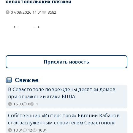
севастопольских пляжей
о
07/08/2026 11:01
3582
Прислать новость
Свежее
В Севастополе повреждены десятки домов
при отражении атаки БПЛА
15:00
0
1
Собственник «ИнтерСтроя» Евгений Кабанов
стал заслуженным строителем Севастополя
13:04
12
1034