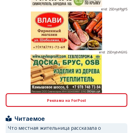
erid: 2SDnjdvhGXG
erid: 2SDnjcLUypt
Реклама на ForPost
Читаемое
erid: 2SDnjcrDNw6
Что местная жительница рассказала о