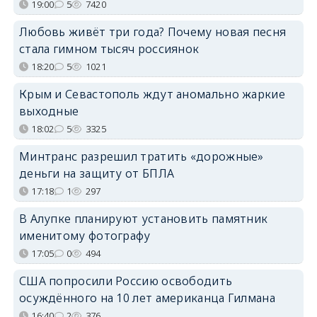
19:00
5
7420
Любовь живёт три года? Почему новая песня
стала гимном тысяч россиянок
18:20
5
1021
Крым и Севастополь ждут аномально жаркие
выходные
18:02
5
3325
Минтранс разрешил тратить «дорожные»
деньги на защиту от БПЛА
17:18
1
297
В Алупке планируют установить памятник
именитому фотографу
17:05
0
494
США попросили Россию освободить
осуждённого на 10 лет американца Гилмана
16:40
2
376