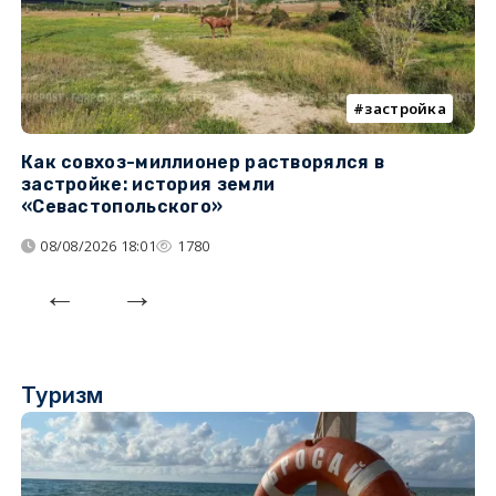
застройка
Как совхоз-миллионер растворялся в
К
застройке: история земли
н
«Севастопольского»
п
08/08/2026 18:01
1780
Туризм