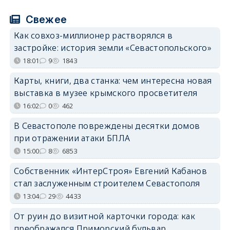
Свежее
Как совхоз-миллионер растворялся в
застройке: история земли «Севастопольского»
18:01
9
1843
Карты, книги, два станка: чем интересна новая
выставка в музее крымского просветителя
16:02
0
462
В Севастополе повреждены десятки домов
при отражении атаки БПЛА
15:00
8
6853
Собственник «ИнтерСтроя» Евгений Кабанов
стал заслуженным строителем Севастополя
13:04
29
4433
От руин до визитной карточки города: как
преображался Приморский бульвар