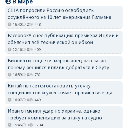
В мире
США попросили Россию освободить
осуждённого на 10 лет американца Гилмана
16:40
2
448
Facebook* снёс публикацию премьера Индии и
объяснил всё технической ошибкой
22:16
0
409
Виноваты соцсети: марокканец рассказал,
почему решился вплавь добраться в Сеуту
16:59
0
732
Китай пытается остановить утечку
специалистов и ужесточает правила выезда
16:07
0
449
Иран отменил удар по Украине, однако
требует компенсацию за атаку на судно
15:46
3
1234