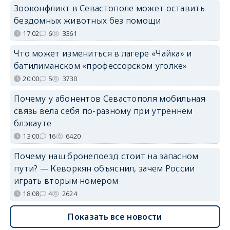
Зооконфликт в Севастополе может оставить
бездомных животных без помощи
17:02
6
3361
Что может измениться в лагере «Чайка» и
батилиманском «профессорском уголке»
20:00
5
3730
Почему у абонентов Севастополя мобильная
связь вела себя по-разному при утреннем
блэкауте
13:00
16
6420
Почему наш бронепоезд стоит на запасном
пути? — Кеворкян объяснил, зачем России
играть вторым номером
18:08
4
2624
Показать все новости