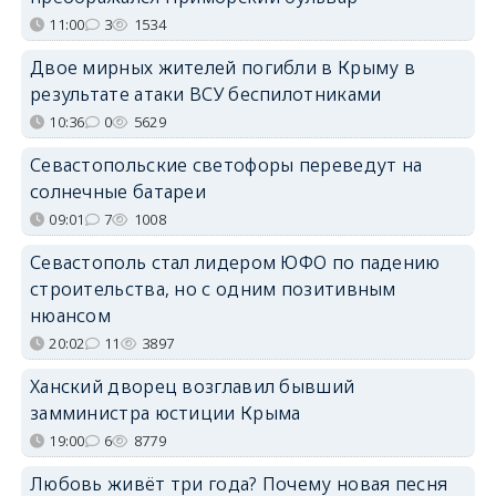
11:00
3
1534
Двое мирных жителей погибли в Крыму в
результате атаки ВСУ беспилотниками
10:36
0
5629
Севастопольские светофоры переведут на
солнечные батареи
09:01
7
1008
Севастополь стал лидером ЮФО по падению
строительства, но с одним позитивным
нюансом
20:02
11
3897
Ханский дворец возглавил бывший
замминистра юстиции Крыма
19:00
6
8779
Любовь живёт три года? Почему новая песня