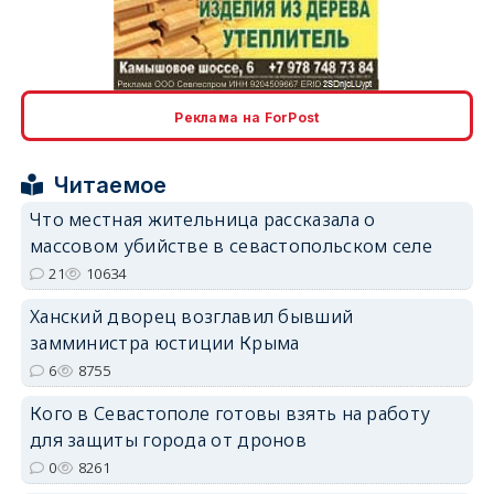
erid: 2SDnjcLUypt
Реклама на ForPost
Читаемое
Что местная жительница рассказала о
массовом убийстве в севастопольском селе
erid: 2SDnjcrDNw6
21
10634
Ханский дворец возглавил бывший
замминистра юстиции Крыма
6
8755
Кого в Севастополе готовы взять на работу
erid: 2SDnjdPjgYS
для защиты города от дронов
0
8261