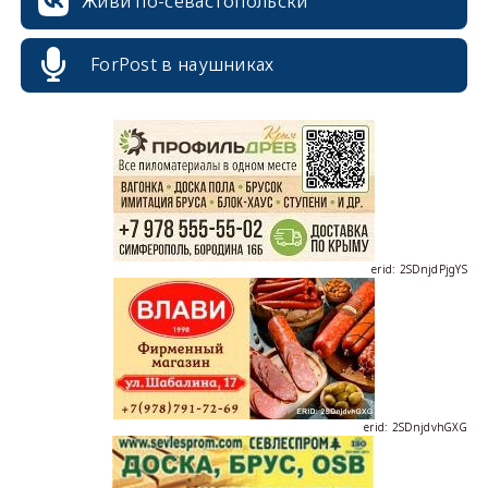
Живи по-севастопольски
ForPost в наушниках
erid: 2SDnjcrDNw6
erid: 2SDnjdPjgYS
erid: 2SDnjdvhGXG