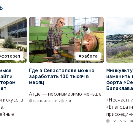
ь
фотореп
работа
 мысе
Где в Севастополе можно
Минкульт
найти
заработать 100 тысяч в
изменить 
отором
месяц
форта «Се
ает
Балаклав
А где — несоизмеримо меньше.
и искусств
«Несчастл
06/08/2026 10:02
2601
а,
«Благодат
мейные
присоедини
05/08/2026 20