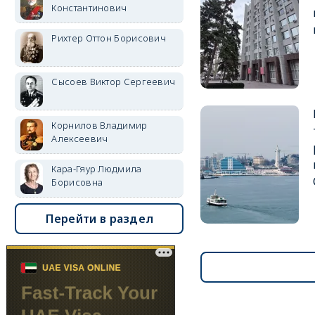
Константинович
Рихтер Оттон Борисович
Сысоев Виктор Сергеевич
Корнилов Владимир
Алексеевич
Кара-Гяур Людмила
Борисовна
Перейти в раздел