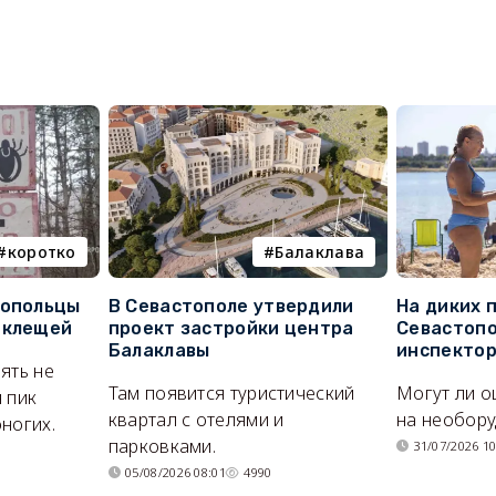
коротко
Балаклава
топольцы
В Севастополе утвердили
На диких 
 клещей
проект застройки центра
Севастопо
Балаклавы
инспекто
ять не
Там появится туристический
Могут ли о
 пик
квартал с отелями и
на необор
ногих.
парковками.
31/07/2026 10
05/08/2026 08:01
4990