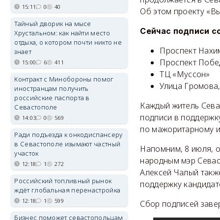
15:11
0
40
Об этом проекту «В
Тайный дворик на мысе
Сейчас подписи с
Хрустальном: как найти место
отдыха, о котором почти никто не
Проспект Нахи
знает
Проспект Побе
15:00
6
411
ТЦ «Муссон»
Контракт с Минобороны помог
Улица Громова,
иностранцам получить
российские паспорта в
Каждый житель Сева
Севастополе
подписи в поддержку
14:03
0
569
по мажоритарному из
Ради подъезда к онкодиспансеру
в Севастополе изымают частный
Напомним, 8 июля, 
участок
народным мэр Севас
12:18
1
272
Алексей Чалый так
Российский топливный рынок
поддержку кандидат
ждёт глобальная перенастройка
12:18
1
599
Сбор подписей завер
Бизнес поможет севастопольцам