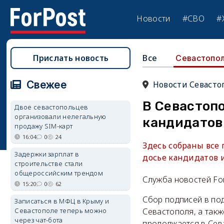
Новости
#СВО
#
Прислать новость
Все
Севастопо
Свежее
Новости Севасто
В Севастопо
Двое севастопольцев
организовали нелегальную
кандидатов
продажу SIM-карт
16:04
0
24
Здесь собраны все
Задержки зарплат в
досье кандидатов 
строительстве стали
общероссийским трендом
Служба новостей Fo
15:20
0
62
Сбор подписей в по
Записаться в МФЦ в Крыму и
Севастополе теперь можно
Севастополя, а такж
через чат-бота
продолжается в Сева