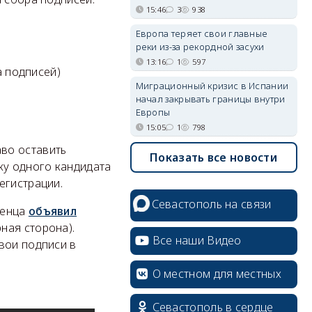
15:46
3
938
Европа теряет свои главные
реки из-за рекордной засухи
13:16
1
597
 подписей)
Миграционный кризис в Испании
начал закрывать границы внутри
Европы
15:05
1
798
во оставить
Показать все новости
ку одного кандидата
erid: 2SDnjcrDNw6
егистрации.
Севастополь на связи
женца
объявил
ная сторона).
Все наши Видео
вои подписи в
О местном для местных
erid: 2SDnjdPjgYS
Севастополь в сердце