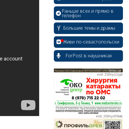
Раньше всех и прямо в
телефон
erid: 2SDnjdvhGXG
Большие темы и драмы
Живи по-севастопольски
ForPost в наушниках
erid: 2SDnjcLUypt
erid: 2SDnjcrDNw6