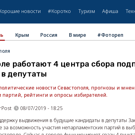
Хорошие новости
#Коротко
Туризм
Афиша
Тех
Крым
Россия
В мире
#Фотореп
ль
поля
ле работают 4 центра сбора под
 в депутаты
 политические новости Севастополя, прогнозы и мнен
и партий, рейтинги и опросы избирателей.
rPost
08/07/2019 - 18:25
ддержку выдвижения в будущие кандидаты в депутаты З
е за возможность участия непарламентских партий в выб
стополе. Сейчас в городе функционируют сразу 4 пункт