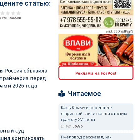
цените статью:
 нет голосов
erid: 2SDnjdPjgYS
erid: 2SDnjdvhGXG
я Россия объявила
Реклама на ForPost
 праймериз перед
ами 2026 года
Читаемое
Как в Крыму в переплёте
старинной книги нашли ханскую
грамоту XVI века
1
36886
вный суд
Пчеловод рассказал, как
шил критиковать