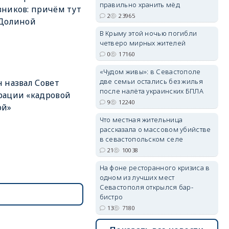
правильно хранить мёд
ников: причём тут
2
23965
 Долиной
В Крыму этой ночью погибли
четверо мирных жителей
0
17160
«Чудом живы»: в Севастополе
две семьи остались без жилья
 назвал Совет
после налёта украинских БПЛА
рации «кадровой
9
12240
ой»
Что местная жительница
рассказала о массовом убийстве
в севастопольском селе
21
10038
На фоне ресторанного кризиса в
одном из лучших мест
Севастополя открылся бар-
бистро
13
7180