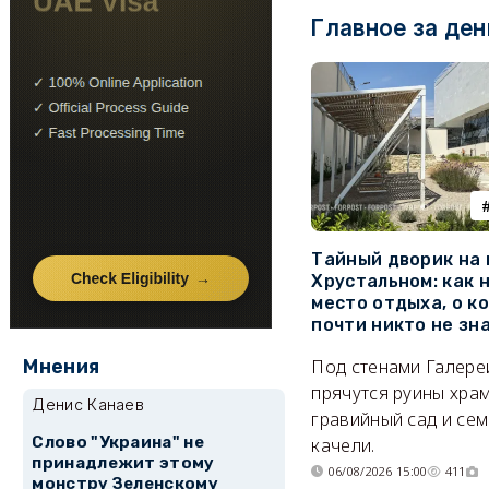
Главное за ден
Тайный дворик на
Хрустальном: как 
место отдыха, о к
почти никто не зн
Мнения
Под стенами Галере
прячутся руины храм
Денис Канаев
гравийный сад и се
Слово "Украина" не
качели.
принадлежит этому
06/08/2026 15:00
411
монстру Зеленскому