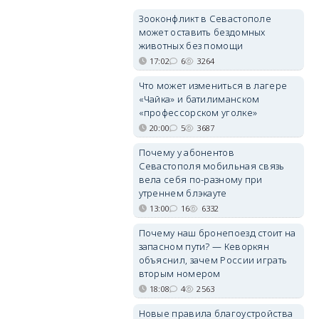
Зооконфликт в Севастополе
может оставить бездомных
животных без помощи
17:02
6
3264
Что может измениться в лагере
«Чайка» и батилиманском
«профессорском уголке»
20:00
5
3687
Почему у абонентов
Севастополя мобильная связь
вела себя по-разному при
утреннем блэкауте
13:00
16
6332
Почему наш бронепоезд стоит на
запасном пути? — Кеворкян
объяснил, зачем России играть
вторым номером
18:08
4
2563
Новые правила благоустройства