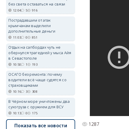
без света оставаться на связи
12:04
5
916
Пострадавшим от атак
крымчанам выделили
дополнительные деньги
11:03
0
851
Отдых на сапбордах чуть не
обернулся трагедией у мыса Айя
в Севастополе
10:50
1
193
ОСАГО без ремонта: почему
водители всё чаще судятся со
страховщиками
10:16
3
308
В Чёрном море уничтожены два
сухогруза с оружием для ВСУ
10:13
0
175
1287
Показать все новости