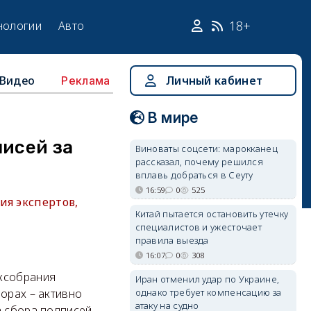
18+
нологии
Авто
Видео
Личный кабинет
Реклама
В мире
писей за
Виноваты соцсети: марокканец
рассказал, почему решился
вплавь добраться в Сеуту
16:59
0
525
ия экспертов,
Китай пытается остановить утечку
специалистов и ужесточает
правила выезда
16:07
0
308
аксобрания
Иран отменил удар по Украине,
однако требует компенсацию за
орах – активно
атаку на судно
а сбора подписей.