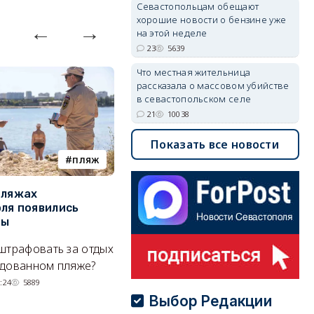
Севастопольцам обещают
хорошие новости о бензине уже
на этой неделе
23
5639
Что местная жительница
рассказала о массовом убийстве
в севастопольском селе
21
10038
Показать все новости
пляж
туризм
пляжах
Двух москвичей на
П
ля появились
сапбордах унесло от берега
о
ры
Крыма на километр в море
б
Е
штрафовать за отдых
Спасатели благополучно
Н
удованном пляже?
вернули туристов обратно на
де
сушу.
:24
5889
Выбор Редакции
29/07/2026 17:03
6378