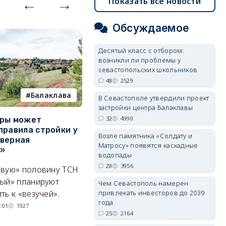
Показать все новости
Обсуждаемое
Десятый класс с отбором:
возникли ли проблемы у
севастопольских школьников
48
2529
Балаклава
покушение
В Севастополе утвердили проект
застройки центра Балаклавы
32
4990
уры может
Совершено покушение на
П
правила стройки у
разработчика дронов
к
Возле памятника «Солдату и
верная
«Упырь» — что известно к
р
Матросу» появятся каскадные
а»
этому часу
С
водопады
28
3956
ивую» половину ТСН
Сработало взрывное
С
ный» планируют
устройство, заложенное под
гр
Чем Севастополь намерен
привлекать инвесторов до 2039
ть к «везучей».
автомобиль Владимира
р
года
Ткачука.
во
:01
1927
25
2164
05/08/2026 17:18
1695