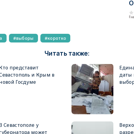
О
Еще
а
выборы
коротко
Читать также:
Кто представит
Едина
Севастополь и Крым в
даты
новой Госдуме
выбор
В Севастополе у
Верхо
губернатора может
разре