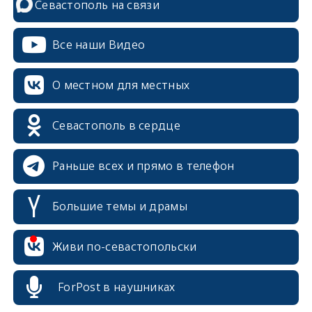
Севастополь на связи
Все наши Видео
О местном для местных
Севастополь в сердце
Раньше всех и прямо в телефон
erid: 2SDnjcrDNw6
Большие темы и драмы
erid: 2SDnjdPjgYS
Живи по-севастопольски
erid: 2SDnjdvhGXG
erid: 2SDnjcLUypt
ForPost в наушниках
erid: 2SDnjcrDNw6