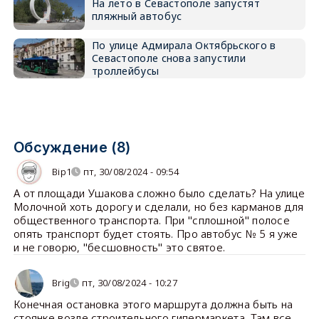
На лето в Севастополе запустят
пляжный автобус
По улице Адмирала Октябрьского в
Севастополе снова запустили
троллейбусы
Обсуждение (8)
Bip1
пт, 30/08/2024 - 09:54
А от площади Ушакова сложно было сделать? На улице
Молочной хоть дорогу и сделали, но без карманов для
общественного транспорта. При "сплошной" полосе
опять транспорт будет стоять. Про автобус № 5 я уже
и не говорю, "бесшовность" это святое.
Brig
пт, 30/08/2024 - 10:27
Конечная остановка этого маршрута должна быть на
стоянке возле строительного гипермаркета. Там все