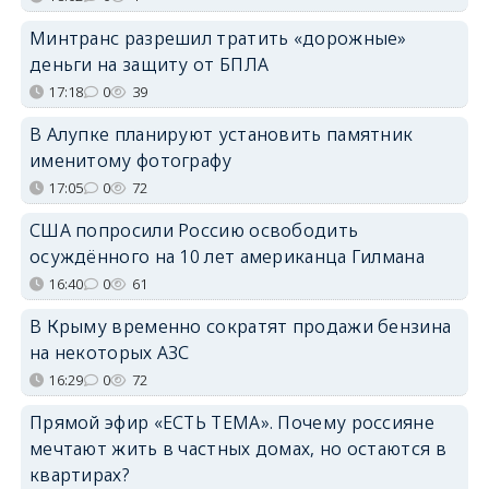
Минтранс разрешил тратить «дорожные»
деньги на защиту от БПЛА
17:18
0
39
В Алупке планируют установить памятник
именитому фотографу
17:05
0
72
США попросили Россию освободить
осуждённого на 10 лет американца Гилмана
16:40
0
61
В Крыму временно сократят продажи бензина
на некоторых АЗС
16:29
0
72
Прямой эфир «ЕСТЬ ТЕМА». Почему россияне
мечтают жить в частных домах, но остаются в
квартирах?