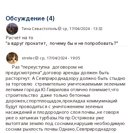
Обсуждение (4)
Тина Севастополь
ср, 17/04/2024 - 13:32
Расчёт на то
"
а вдруг прокатит, почему бы и не попробовать?"
strelec
ср, 17/04/2024 - 19:05
Раз "переуступка договором не
предусмотрена",договор аренды должен быть
расторгнут. А Севприроднадзору должно быть стыдно
за торговлю стремительно уничтожаемыми зелеными
легкими города.Ю.Гаврилова отлично понимает,что
строительство даже только бетонных
дорожек,спортплощадок,прокладка коммуникаций
будут проводиться с уничтожением зеленых
насаждений и плодородного слоя почвы.,не говоря
уже о хатынках турбазы.На пр.Острякова уже
вытоптали землю под соснами,нарушив необходимую
соснам рыхлость почвы.Однако,Севприроднадзор