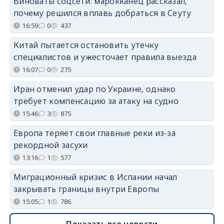
Виноваты соцсети: марокканец рассказал,
почему решился вплавь добраться в Сеуту
16:59
0
437
Китай пытается остановить утечку
специалистов и ужесточает правила выезда
16:07
0
275
Иран отменил удар по Украине, однако
требует компенсацию за атаку на судно
15:46
3
875
Европа теряет свои главные реки из-за
рекордной засухи
13:16
1
577
Миграционный кризис в Испании начал
закрывать границы внутри Европы
15:05
1
786
Показать все новости