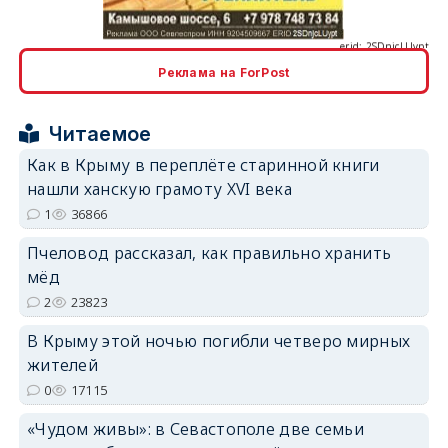
Реклама на ForPost
erid: 2SDnjcrDNw6
Читаемое
Как в Крыму в переплёте старинной книги
нашли ханскую грамоту XVI века
1
36866
erid: 2SDnjdPjgYS
Пчеловод рассказал, как правильно хранить
мёд
2
23823
В Крыму этой ночью погибли четверо мирных
жителей
0
17115
erid: 2SDnjdvhGXG
«Чудом живы»: в Севастополе две семьи