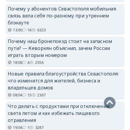
Почему у абонентов Севастополя мобильная
связь вела себя по-разному при утреннем
блэкауте
13:00
16
6323
Почему наш бронепоезд стоит на запасном
пути? — Кеворкян объяснил, зачем России
играть вторым номером
18:08
4
2556
Новые правила благоустройства Севастополя:
что изменится для жителей, бизнеса и
владельцев домов
08:04
15
2367
Что делать с продуктами при отключении
света летом и как избежать пищевого
отравления
19:04
1
3287