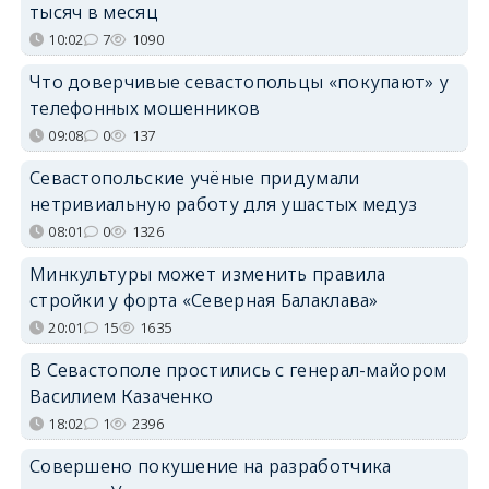
тысяч в месяц
10:02
7
1090
Что доверчивые севастопольцы «покупают» у
телефонных мошенников
09:08
0
137
Севастопольские учёные придумали
нетривиальную работу для ушастых медуз
08:01
0
1326
Минкультуры может изменить правила
стройки у форта «Северная Балаклава»
20:01
15
1635
В Севастополе простились с генерал-майором
Василием Казаченко
18:02
1
2396
Совершено покушение на разработчика