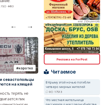
ание.
07/08/2026 10:13
4445
:15
4493
erid: 2SDnjdvhGXG
erid: 2SDnjcLUypt
Реклама на ForPost
коротко
Балаклава
Читаемое
и севастопольцы
В Севастополе утвердили
Н
В Крыму этой ночью погибли
ются на клещей
проект застройки центра
С
четверо мирных жителей
Балаклавы
и
erid: 2SDnjcrDNw6
0
17513
ность терять не
Там появится туристический
М
двигается пик
Что местная жительница
квартал с отелями и
н
 членистоногих.
рассказала о массовом убийстве