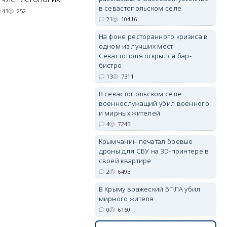
парковками.
в севастопольском селе
:43
252
21
10416
05/08/2026 08:01
5501
На фоне ресторанного кризиса в
erid: 2SDnjdPjgYS
одном из лучших мест
Севастополя открылся бар-
бистро
13
7311
В севастопольском селе
военнослужащий убил военного
и мирных жителей
erid: 2SDnjdvhGXG
4
7245
Крымчанин печатал боевые
дроны для СБУ на 3D-принтере в
своей квартире
2
6493
В Крыму вражеский БПЛА убил
мирного жителя
0
6160