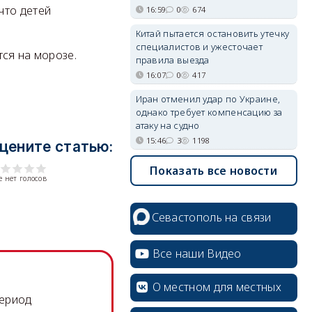
что детей
16:59
0
674
Китай пытается остановить утечку
специалистов и ужесточает
ся на морозе.
правила выезда
16:07
0
417
Иран отменил удар по Украине,
однако требует компенсацию за
атаку на судно
15:46
3
1198
цените статью:
Показать все новости
 нет голосов
Севастополь на связи
Все наши Видео
О местном для местных
период