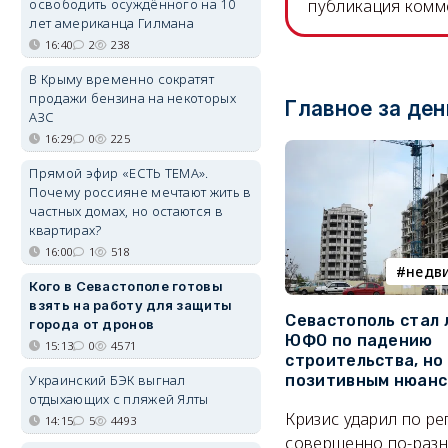
освободить осуждённого на 10
публикация комм
лет американца Гилмана
16:40
2
238
В Крыму временно сократят
продажи бензина на некоторых
Главное за ден
АЗС
16:29
0
225
Прямой эфир «ЕСТЬ ТЕМА».
Почему россияне мечтают жить в
частных домах, но остаются в
квартирах?
16:00
1
518
недв
Кого в Севастополе готовы
взять на работу для защиты
Севастополь стал
города от дронов
ЮФО по падению
15:13
0
4571
строительства, но
Украинский БЭК выгнал
позитивным нюан
отдыхающих с пляжей Ялты
Кризис ударил по р
14:15
5
4493
совершенно по-разн