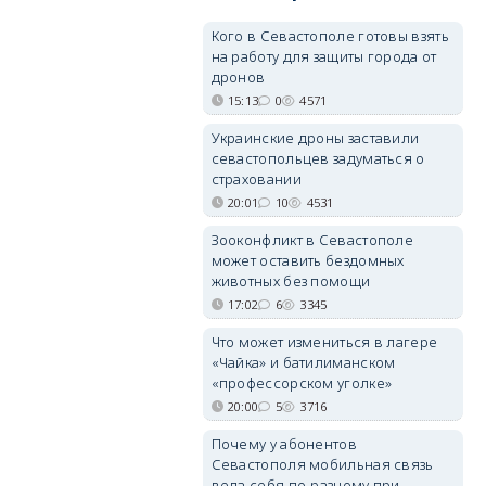
Кого в Севастополе готовы взять
на работу для защиты города от
дронов
15:13
0
4571
Украинские дроны заставили
севастопольцев задуматься о
страховании
20:01
10
4531
Зооконфликт в Севастополе
может оставить бездомных
животных без помощи
17:02
6
3345
Что может измениться в лагере
«Чайка» и батилиманском
«профессорском уголке»
20:00
5
3716
Почему у абонентов
Севастополя мобильная связь
вела себя по-разному при