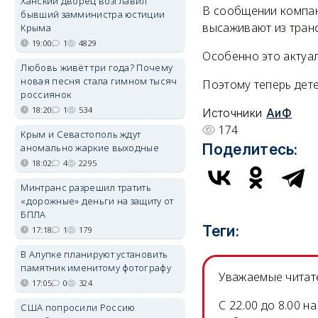
Ханский дворец возглавил
В сообщении компан
бывший замминистра юстиции
высаживают из тран
Крыма
19:00
1
4829
Особенно это актуал
Любовь живёт три года? Почему
новая песня стала гимном тысяч
Поэтому теперь дете
россиянок
18:20
1
534
Источники
АиФ
174
Крым и Севастополь ждут
Поделитесь:
аномально жаркие выходные
18:02
4
2295
Минтранс разрешил тратить
«дорожные» деньги на защиту от
БПЛА
Теги:
17:18
1
179
В Алупке планируют установить
памятник именитому фотографу
Уважаемые читате
17:05
0
324
C 22.00 до 8.00 
США попросили Россию