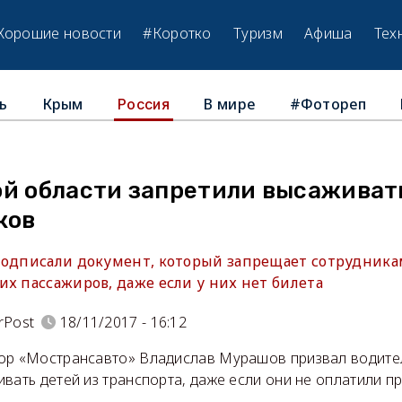
Хорошие новости
#Коротко
Туризм
Афиша
Тех
ь
Крым
В мире
#Фотореп
Россия
ой области запретили высаживат
ков
подписали документ, который запрещает сотрудникам
х пассажиров, даже если у них нет билета
rPost
18/11/2017 - 16:12
ор «Мострансавто» Владислав Мурашов призвал водите
вать детей из транспорта, даже если они не оплатили пр