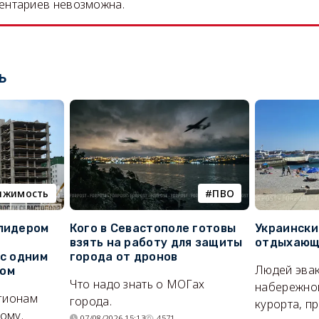
ентариев невозможна.
ь
ижимость
ПВО
 лидером
Кого в Севастополе готовы
Украински
взять на работу для защиты
отдыхающи
 с одним
города от дронов
Людей эвак
сом
Что надо знать о МОГах
набережно
егионам
города.
курорта, п
ому.
07/08/2026 15:13
4571