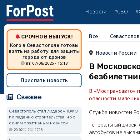
Новости
#СВО
#
Все
Севастопол
СРОЧНО В ВЫПУСК!
Кого в Севастополе готовы
взять на работу для защиты
Новости России
города от дронов
пт, 07/08/2026 - 15:13
В Московск
безбилетни
Прислать новость
В «Мострансавто» 
Свежее
опасности маленьки
Севастополь стал лидером ЮФО
Служба новостей Fo
по падению строительства, но с
одним позитивным нюансом
Генеральный директ
20:02
2
1723
автобусов не высажи