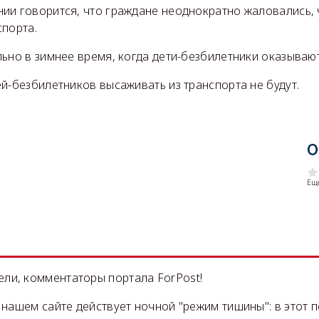
ии говорится, что граждане неоднократно жаловались, 
спорта.
ьно в зимнее время, когда дети-безбилетники оказывают
й-безбилетников высаживать из транспорта не будут.
О
Еще
ли, комментаторы портала ForPost!
на нашем сайте действует ночной "режим тишины": в этот 