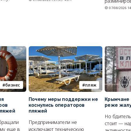
разминиров
07/08/2026 14
бизнес
пляж
ля
Почему меры поддержки не
Крымчане 
ров
коснулись операторов
реже жалу
пляжей
пляжей
Но бдитель
бращали
Предприниматели не
стоит — на
му еще в
исключают техническую
активности