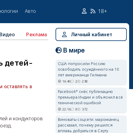
18+
нологии
Авто
Видео
Личный кабинет
Реклама
В мире
ь детей-
США попросили Россию
освободить осуждённого на 10
лет американца Гилмана
16:40
2
238
 оставлять в
Facebook* снёс публикацию
премьера Индии и объяснил всё
технической ошибкой
22:16
0
372
лей и кондукторов
Виноваты соцсети: марокканец
рассказал, почему решился
оезд.
вплавь добраться в Сеуту