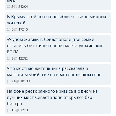
erid: 2SDnjdPjgYS
2
24204
В Крыму этой ночью погибли четверо мирных
жителей
0
17215
«Чудом живы»: в Севастополе две семьи
erid: 2SDnjdvhGXG
остались без жилья после налёта украинских
БПЛА
9
12282
Что местная жительница рассказала о
массовом убийстве в севастопольском селе
21
10133
На фоне ресторанного кризиса в одном из
лучших мест Севастополя открылся бар-
бистро
13
7213