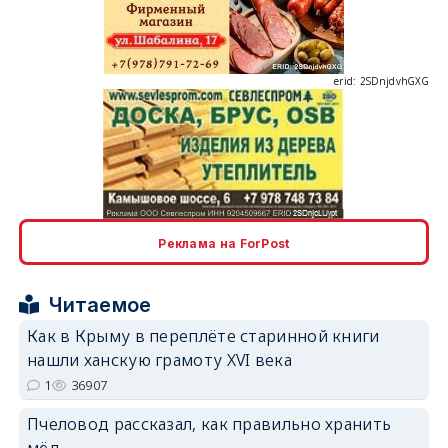
erid: 2SDnjdvhGXG
erid: 2SDnjcLUypt
Реклама на ForPost
Читаемое
erid: 2SDnjcrDNw6
Как в Крыму в переплёте старинной книги
нашли ханскую грамоту XVI века
1
36907
Пчеловод рассказал, как правильно хранить
мёд