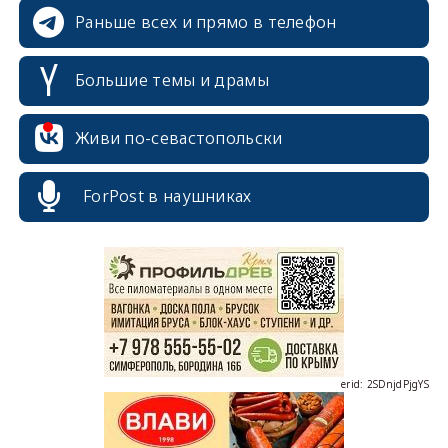
Раньше всех и прямо в телефон
Большие темы и драмы
Живи по-севастопольски
erid: 2SDnjcrDNw6
ForPost в наушниках
erid: 2SDnjdPjgYS