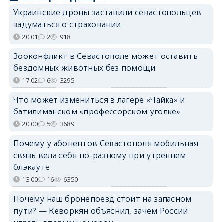
Украинские дроны заставили севастопольцев
задуматься о страховании
20:01
2
918
Зооконфликт в Севастополе может оставить
бездомных животных без помощи
17:02
6
3295
Что может измениться в лагере «Чайка» и
батилиманском «профессорском уголке»
20:00
5
3689
Почему у абонентов Севастополя мобильная
связь вела себя по-разному при утреннем
блэкауте
13:00
16
6350
Почему наш бронепоезд стоит на запасном
пути? — Кеворкян объяснил, зачем России