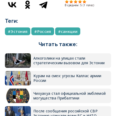
В среднем:
5
(
1
голос)
Теги:
Эстония
Россия
санкции
Читать также:
Алкоголики на улицах стали
стратегическим вызовом для Эстонии
Курам на смех: угрозы Каллас армии
России
Чихуахуа стал официальной эмблемой
могущества Прибалтики
После сообщения российской СВР
Эстонию утешали всем ЕС и НАТО