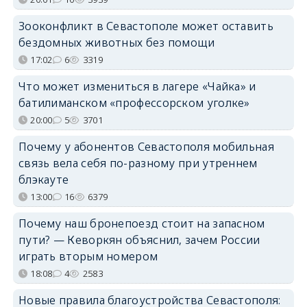
Зооконфликт в Севастополе может оставить
бездомных животных без помощи
17:02
6
3319
Что может измениться в лагере «Чайка» и
батилиманском «профессорском уголке»
20:00
5
3701
Почему у абонентов Севастополя мобильная
связь вела себя по-разному при утреннем
блэкауте
13:00
16
6379
Почему наш бронепоезд стоит на запасном
пути? — Кеворкян объяснил, зачем России
играть вторым номером
18:08
4
2583
Новые правила благоустройства Севастополя: