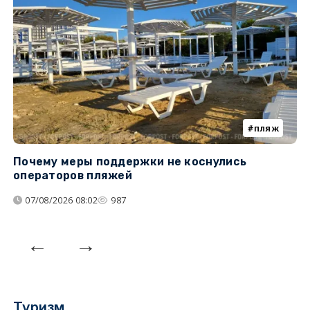
пляж
Почему меры поддержки не коснулись
У
операторов пляжей
з
07/08/2026 08:02
987
Туризм