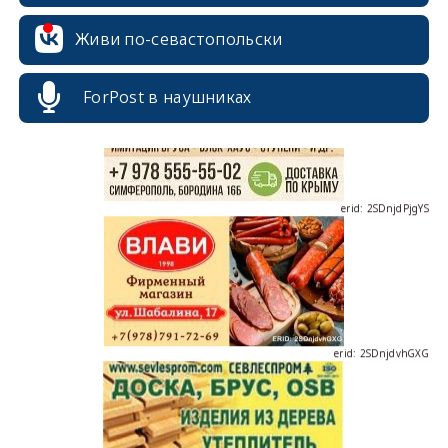
erid: 2SDnjcrDNw6
Живи по-севастопольски
ForPost в наушниках
erid: 2SDnjdPjgYS
erid: 2SDnjdvhGXG