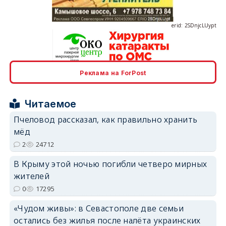
erid: 2SDnjcLUypt
Реклама на ForPost
erid: 2SDnjcrDNw6
Читаемое
Пчеловод рассказал, как правильно хранить
мёд
2
24712
erid: 2SDnjdPjgYS
В Крыму этой ночью погибли четверо мирных
жителей
0
17295
«Чудом живы»: в Севастополе две семьи
остались без жилья после налёта украинских
erid: 2SDnjdvhGXG