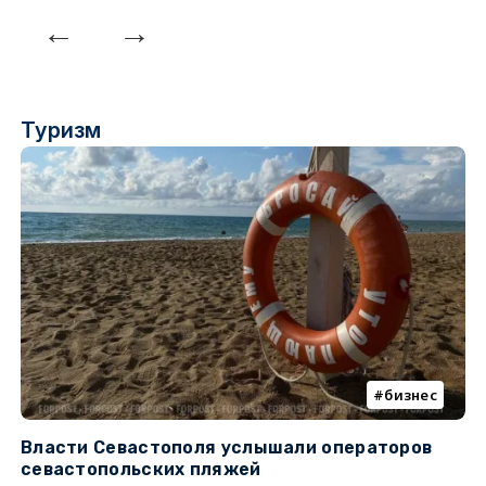
Туризм
бизнес
Власти Севастополя услышали операторов
П
севастопольских пляжей
о