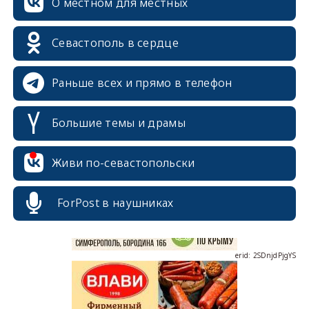
О местном для местных
Севастополь в сердце
Раньше всех и прямо в телефон
Большие темы и драмы
erid: 2SDnjcrDNw6
Живи по-севастопольски
ForPost в наушниках
erid: 2SDnjdPjgYS