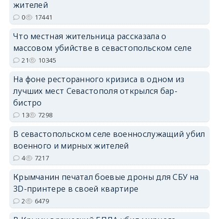
жителей
erid: 2SDnjdPjgYS
0
17441
Что местная жительница рассказала о
массовом убийстве в севастопольском селе
21
10345
На фоне ресторанного кризиса в одном из
erid: 2SDnjdvhGXG
лучших мест Севастополя открылся бар-
бистро
13
7298
В севастопольском селе военнослужащий убил
военного и мирных жителей
4
7217
Крымчанин печатал боевые дроны для СБУ на
3D-принтере в своей квартире
2
6479