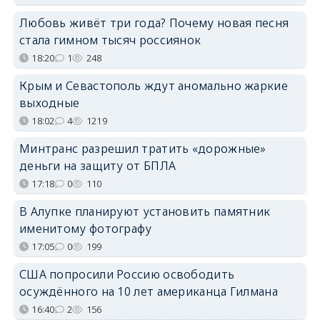
Любовь живёт три года? Почему новая песня
стала гимном тысяч россиянок
18:20
1
248
Крым и Севастополь ждут аномально жаркие
выходные
18:02
4
1219
Минтранс разрешил тратить «дорожные»
деньги на защиту от БПЛА
17:18
0
110
В Алупке планируют установить памятник
именитому фотографу
17:05
0
199
США попросили Россию освободить
осуждённого на 10 лет американца Гилмана
16:40
2
156