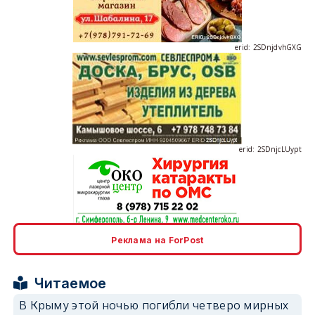
erid: 2SDnjdvhGXG
erid: 2SDnjcLUypt
erid: 2SDnjcrDNw6
Реклама на ForPost
Читаемое
В Крыму этой ночью погибли четверо мирных