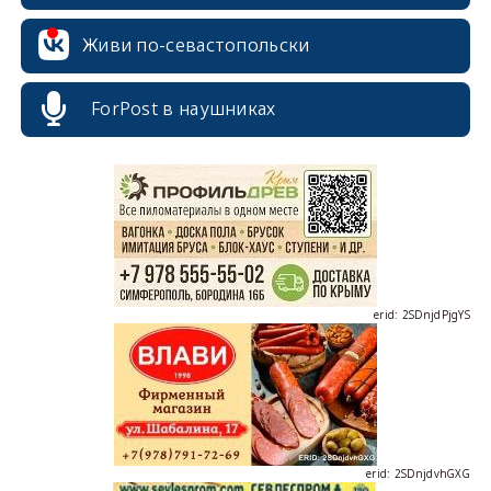
Живи по-севастопольски
ForPost в наушниках
erid: 2SDnjcrDNw6
erid: 2SDnjdPjgYS
erid: 2SDnjdvhGXG