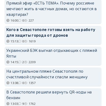
Прямой эфир «ЕСТЬ ТЕМА». Почему россияне
мечтают жить в частных домах, но остаются в
квартирах?
16:00
0
227
Кого в Севастополе готовы взять на работу
для защиты города от дронов
15:13
0
1619
Украинский БЭК выгнал отдыхающих с пляжей
Ялты
14:15
2
2209
На центральном пляже Севастополя по
счастливой случайности спасли женщину
13:38
0
1357
В Севастополе решили вернуть QR-коды на
бензин
13:03
9
1762