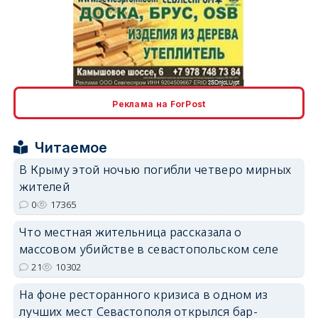
erid: 2SDnjcLUypt
Реклама на ForPost
Читаемое
erid: 2SDnjcrDNw6
В Крыму этой ночью погибли четверо мирных
жителей
0
17365
Что местная жительница рассказала о
массовом убийстве в севастопольском селе
21
10302
erid: 2SDnjdPjgYS
На фоне ресторанного кризиса в одном из
лучших мест Севастополя открылся бар-