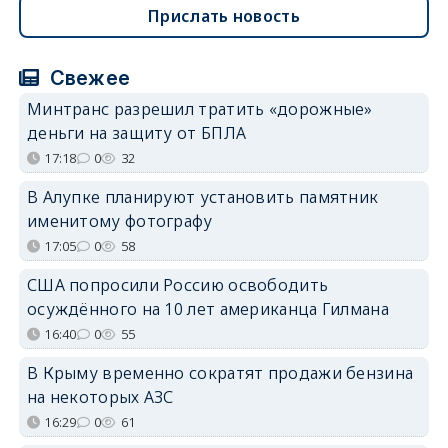
Прислать новость
Свежее
Минтранс разрешил тратить «дорожные»
деньги на защиту от БПЛА
17:18
0
32
В Алупке планируют установить памятник
именитому фотографу
17:05
0
58
США попросили Россию освободить
осуждённого на 10 лет американца Гилмана
16:40
0
55
В Крыму временно сократят продажи бензина
на некоторых АЗС
16:29
0
61