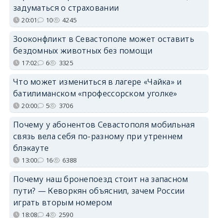
задуматься о страховании
20:01
10
4245
Зооконфликт в Севастополе может оставить
бездомных животных без помощи
17:02
6
3325
Что может измениться в лагере «Чайка» и
батилиманском «профессорском уголке»
20:00
5
3706
Почему у абонентов Севастополя мобильная
связь вела себя по-разному при утреннем
блэкауте
13:00
16
6388
Почему наш бронепоезд стоит на запасном
пути? — Кеворкян объяснил, зачем России
играть вторым номером
18:08
4
2590