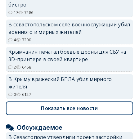
бистро
13
7286
В севастопольском селе военнослужащий убил
erid: 2SDnjdvhGXG
военного и мирных жителей
4
7200
Крымчанин печатал боевые дроны для СБУ на
3D-принтере в своей квартире
2
6468
В Крыму вражеский БПЛА убил мирного
жителя
0
6127
Показать все новости
Обсуждаемое
В Севастополе утвердили проект застройки