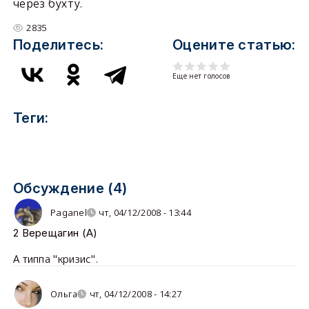
через бухту.
2835
Поделитесь:
Оцените статью:
Еще нет голосов
Теги:
Обсуждение (4)
Paganel
чт, 04/12/2008 - 13:44
2 Верещагин (A)
А типпа "кризис".
Ольга
чт, 04/12/2008 - 14:27