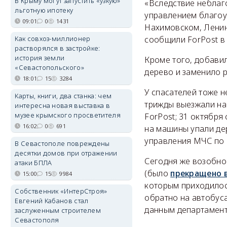
В Крыму могут запустить «узкую»
«Вследствие неблаг
льготную ипотеку
управлением благоу
09:01
0
1431
Нахимовском, Ленин
Как совхоз-миллионер
сообщили ForPost в
растворялся в застройке:
история земли
Кроме того, добави
«Севастопольского»
дерево и заменило 
18:01
15
3284
У спасателей тоже н
Карты, книги, два станка: чем
трижды выезжали на
интересна новая выставка в
музее крымского просветителя
ForPost; 31 октября
16:02
0
691
на машины упали де
управления МЧС по 
В Севастополе повреждены
десятки домов при отражении
Сегодня же возобно
атаки БПЛА
(было
прекращено в
15:00
15
9984
которым приходилос
Собственник «ИнтерСтроя»
обратно на автобуса
Евгений Кабанов стал
данным департамента
заслуженным строителем
Севастополя