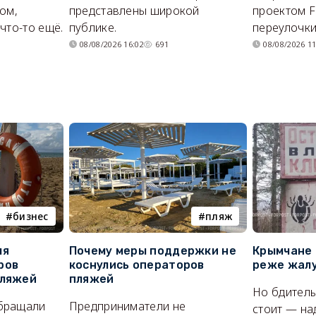
ом,
представлены широкой
проектом F
что-то ещё.
публике.
переулочки
08/08/2026 16:02
691
08/08/2026 11
бизнес
пляж
ля
Почему меры поддержки не
Крымчане 
ров
коснулись операторов
реже жалу
пляжей
пляжей
Но бдитель
бращали
Предприниматели не
стоит — на