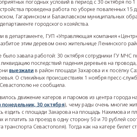
оприятных погодных условий в период с 30 октября по 1
стройства проведена работа по уборке поваленных 15 де
ском, Гагаринском и Балаклавском муниципальных обра
 департаменте городского хозяйства.
ли в департаменте, ГУП «Управляющая компания «Центр
разбитое этим деревом окно жительнице Ленинского рай
е было завала работой: 30 октября сотрудники ГУ МЧС 
 ликвидацию последствий падения деревьев на провода
 они
выезжали
в район площади Захарова и к посёлку Са
ревья. О стихийных происшествиях 1 ноября пресс-служ
Севастополю не сообщила.
вилось движение катеров и паромов из центра города н
 понедельник, 30 октября
), чему рады очень многие жи
ь ездить с площади Захарова на площадь Нахимова и п
х и платить за проезд в одну сторону 50 и 70 рублей соо
 транспорта Севастополя). Тогда как на катере билет ст