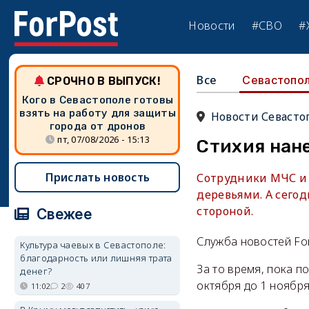
Новости
#СВО
#
Все
Севастопо
СРОЧНО В ВЫПУСК!
Кого в Севастополе готовы
взять на работу для защиты
Новости Севасто
города от дронов
пт, 07/08/2026 - 15:13
Стихия нан
Прислать новость
Сотрудники МЧС и
деревьями. А сего
стороной.
Свежее
Служба новостей Fo
Культура чаевых в Севастополе:
благодарность или лишняя трата
За то время, пока п
денег?
октября до 1 ноября
11:02
2
407