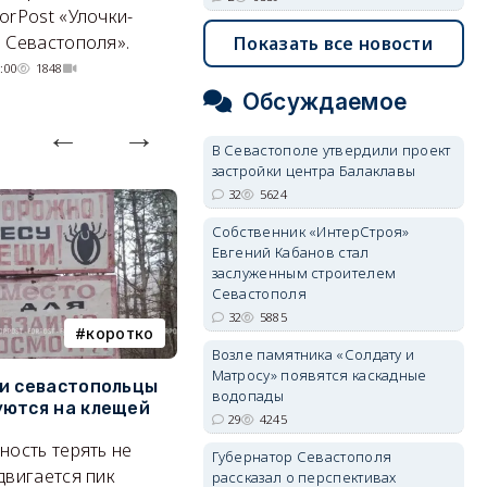
orPost «Улочки-
совершенно по-разному.
 Севастополя».
Показать все новости
07/08/2026 20:02
4249
:00
1848
Обсуждаемое
В Севастополе утвердили проект
застройки центра Балаклавы
32
5624
Собственник «ИнтерСтроя»
Евгений Кабанов стал
заслуженным строителем
Севастополя
32
5885
коротко
Балаклава
Возле памятника «Солдату и
Матросу» появятся каскадные
и севастопольцы
В Севастополе утвердили
Н
водопады
ются на клещей
проект застройки центра
С
29
4245
Балаклавы
и
ность терять не
Губернатор Севастополя
Там появится туристический
М
двигается пик
рассказал о перспективах