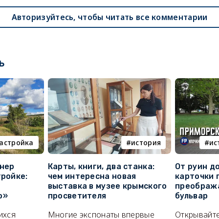
Авторизуйтесь, чтобы читать все комментарии
ь
астройка
история
ис
онер
Карты, книги, два станка:
От руин д
тройке:
чем интересна новая
карточки 
выставка в музее крымского
преображ
о»
просветителя
бульвар
ихся
Многие экспонаты впервые
Открывайте