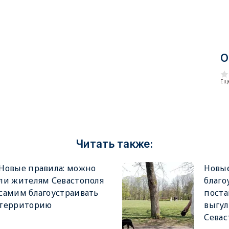
О
Еще
Читать также:
Новые правила: можно
Новые
ли жителям Севастополя
благо
самим благоустраивать
поста
территорию
выгул
Севас