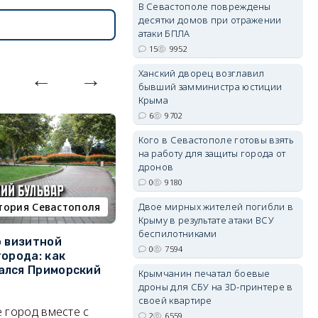
В Севастополе повреждены
десятки домов при отражении
атаки БПЛА
15
9952
Ханский дворец возглавил
erid: 2SDnjdvhGXG
бывший замминистра юстиции
Крыма
6
9702
Кого в Севастополе готовы взять
на работу для защиты города от
дронов
0
9180
Двое мирных жителей погибли в
тория Севастополя
недвижимость
Крыму в результате атаки ВСУ
беспилотниками
о визитной
Севастополь стал лидером
К
0
7594
города: как
ЮФО по падению
в
ался Приморский
строительства, но с одним
г
Крымчанин печатал боевые
позитивным нюансом
дроны для СБУ на 3D-принтере в
Ч
своей квартире
 город вместе с
Кризис ударил по регионам
го
2
6559