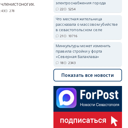
квартал с отелями и
н
электроснабжения города
 членистоногих.
парковками.
22
5254
:43
278
05/08/2026 08:01
5624
Что местная жительница
рассказала о массовом убийстве
в севастопольском селе
21
10716
Минкультуры может изменить
правила стройки у форта
«Северная Балаклава»
18
2343
Показать все новости