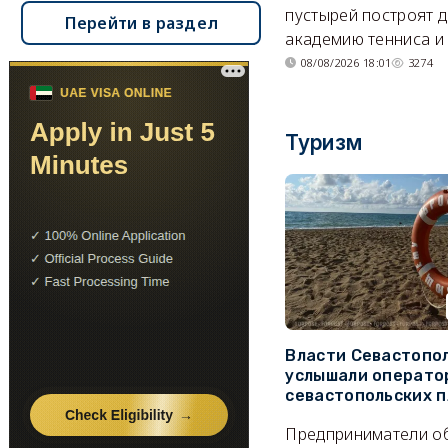
пустырей построят д
Перейти в раздел
академию тенниса и 
08/08/2026 18:01
3274
Туризм
Власти Севастопо
услышали операто
севастопольских 
Предприниматели о