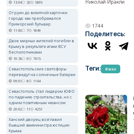
Николай Иракли
13:04
32
5895
От руин до визитной карточки
города: как преображался
Приморский бульвар
1744
11:00
7
1849
Поделитесь:
Двое мирных жителей погибли в
Крыму в результате атаки ВСУ
беспилотниками
10:36
0
7615
Теги:
Севастопольские светофоры
жкх
переведут на солнечные батареи
09:01
8
1164
Севастополь стал лидером ЮФО
по падению строительства, но с
одним позитивным нюансом
20:02
11
4251
Ханский дворец возглавил
бывший замминистра юстиции
Крыма