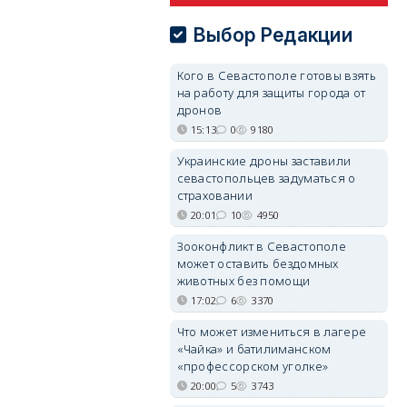
Выбор Редакции
Кого в Севастополе готовы взять
на работу для защиты города от
дронов
15:13
0
9180
Украинские дроны заставили
севастопольцев задуматься о
страховании
20:01
10
4950
Зооконфликт в Севастополе
может оставить бездомных
животных без помощи
17:02
6
3370
Что может измениться в лагере
«Чайка» и батилиманском
«профессорском уголке»
20:00
5
3743