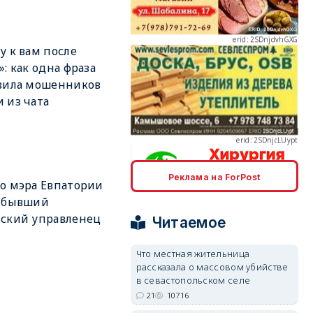
у к вам после
»: как одна фраза
вила мошенников
erid: 2SDnjcLUypt
 из чата
Реклама на ForPost
о мэра Евпатории
erid: 2SDnjcrDNw6
л бывший
ский управленец
Читаемое
Что местная жительница
рассказала о массовом убийстве
в севастопольском селе
erid: 2SDnjdPjgYS
21
10716