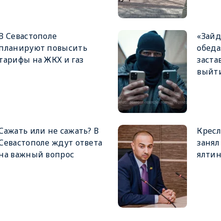
В Севастополе
«Зайд
планируют повысить
обеда
тарифы на ЖКХ и газ
заста
выйти
Сажать или не сажать? В
Кресл
Севастополе ждут ответа
заня
на важный вопрос
ялтин