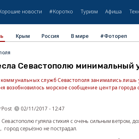
Хорошие новости
#Коротко
Туризм
Афиша
Тех
Крым
Россия
В мире
#Фотореп
ль
поля
есла Севастополю минимальный 
 коммунальных служб Севастополя занимались лишь
дня возобновилось морское сообщение центра города 
rPost
02/11/2017 - 12:47
о Севастополю гуляла стихия с очень сильным ветром, до
, город серьёзно не пострадал.