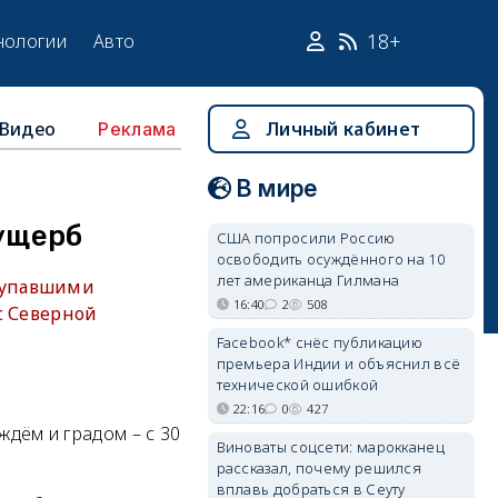
18+
нологии
Авто
Видео
Личный кабинет
Реклама
В мире
ущерб
США попросили Россию
освободить осуждённого на 10
лет американца Гилмана
 упавшими
16:40
2
508
с Северной
Facebook* снёс публикацию
премьера Индии и объяснил всё
технической ошибкой
22:16
0
427
ждём и градом – с 30
Виноваты соцсети: марокканец
рассказал, почему решился
вплавь добраться в Сеуту