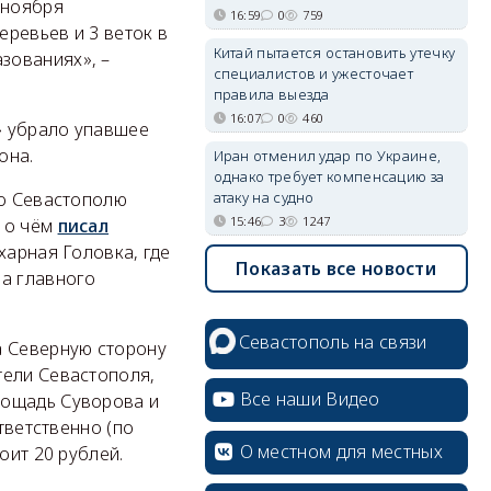
 ноября
16:59
0
759
ревьев и 3 веток в
Китай пытается остановить утечку
зованиях», –
специалистов и ужесточает
правила выезда
16:07
0
460
» убрало упавшее
она.
Иран отменил удар по Украине,
однако требует компенсацию за
атаку на судно
по Севастополю
15:46
3
1247
, о чём
писал
харная Головка, где
Показать все новости
ба главного
Севастополь на связи
а Северную сторону
тели Севастополя,
Все наши Видео
лощадь Суворова и
тветственно (по
О местном для местных
оит 20 рублей.