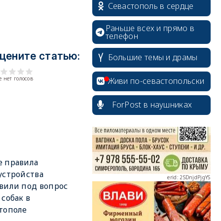
Севастополь в сердце
Раньше всех и прямо в
телефон
цените статью:
Большие темы и драмы
erid: 2SDnjcrDNw6
 нет голосов
Живи по-севастопольски
ForPost в наушниках
erid: 2SDnjdPjgYS
 правила
устройства
вили под вопрос
 собак в
тополе
erid: 2SDnjdvhGXG