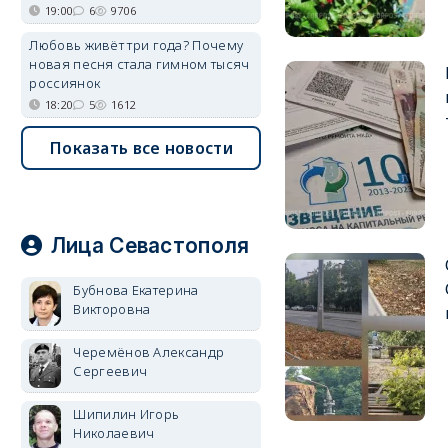
19:00
6
9706
Любовь живёт три года? Почему
новая песня стала гимном тысяч
россиянок
18:20
5
1612
Показать все новости
Лица Севастополя
Бубнова Екатерина
Викторовна
Черемёнов Александр
Сергеевич
Шипилин Игорь
Николаевич