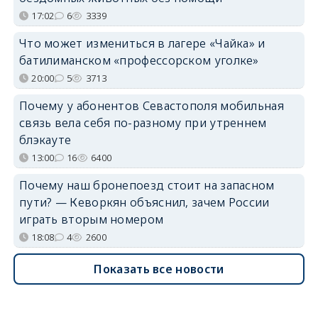
17:02
6
3339
Что может измениться в лагере «Чайка» и
батилиманском «профессорском уголке»
20:00
5
3713
Почему у абонентов Севастополя мобильная
связь вела себя по-разному при утреннем
блэкауте
13:00
16
6400
Почему наш бронепоезд стоит на запасном
пути? — Кеворкян объяснил, зачем России
играть вторым номером
18:08
4
2600
Показать все новости