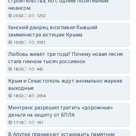
строительства, но с одним позитивным
нюансом
20:02
2
1252
Ханский дворец возглавил бывший
замминистра юстиции Крыма
19:00
1
3181
Любовь живёт три года? Почему новая песня
стала гимном тысяч россиянок
18:20
1
442
Крым и Севастополь ждут аномально жаркие
выходные
18:02
4
2054
Минтранс разрешил тратить «дорожные»
деньги на защиту от БПЛА
17:18
1
161
В Алупке планируют установить памятник