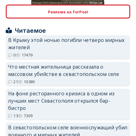
Реклама на ForPost
Читаемое
erid: 2SDnjcrDNw6
В Крыму этой ночью погибли четверо мирных
жителей
0
17479
Что местная жительница рассказала о
массовом убийстве в севастопольском селе
erid: 2SDnjdPjgYS
21
10389
На фоне ресторанного кризиса в одном из
лучших мест Севастополя открылся бар-
бистро
13
7309
erid: 2SDnjdvhGXG
В севастопольском селе военнослужащий убил
военного и мирных жителей