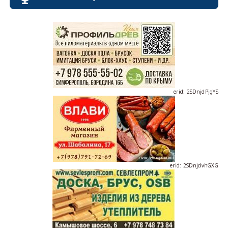
erid: 2SDnjdPjgYS
erid: 2SDnjdvhGXG
erid: 2SDnjcLUypt