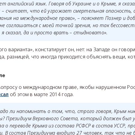
т английский язык. Говоря об Украине и о Крыме, я сказа
 – считает, что ей угрожает смертельная опасность, 
ания на международное право», – поясняет Познер и до
 не соглашаться с моей точкой зрения, но так бессовес
 я сказал, да и просто врать – стыдновато».
го варианта», констатирует он, нет: на Западе он говори
вда, разницей, что иногда приходится объяснять вещи, к
ле
вопросу о международном праве, якобы нарушенном Рос
исал
об этом в марте 2014 года.
адо ли напоминать о том, что, строго говоря, Крым ни
ы? Президиум Верховного Совета, который должен был
а о переводе Крыма из состава РСФСР в состав УССР, пр
и. В состав Президиума входило 27 человек, так что не 