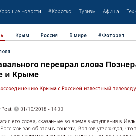
Хорошие новости
#Коротко
Туризм
Афиша
Тех
Крым
Россия
В мире
#Фотореп
ль
поля
вального переврал слова Познер
е и Крыме
воссоединению Крыма с Россией известный телевед
rPost
01/10/2018 - 14:00
атил его слова, сказанные во время выступления в Йель
Рассказывая об этом в соцсети, Волков утверждал, что
факт нарушения международного права при воссоединен