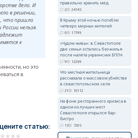
правильно хранить мёд
орстве дело. И
2
24145
Дело в решении,
т, что пришло
В Крыму этой ночью погибли
четверо мирных жителей
России нельзя.
erid: 2SDnjdvhGXG
0
17199
инадлежит
емятся к
«Чудом живы»: в Севастополе
две семьи остались без жилья
после налёта украинских БПЛА
9
12269
енности, но это
Что местная жительница
неваться в
рассказала о массовом убийстве
в севастопольском селе
21
10112
На фоне ресторанного кризиса в
одном из лучших мест
Севастополя открылся бар-
бистро
цените статью:
13
7205