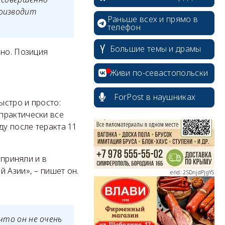
роизводит
Раньше всех и прямо в
телефон
Большие темы и драмы
рно. Позиция
erid: 2SDnjcrDNw6
Живи по-севастопольски
ForPost в наушниках
ыстро и просто:
практически все
ду после теракта 11
erid: 2SDnjdPjgYS
 приняли и в
 Азии», – пишет он.
erid: 2SDnjdvhGXG
что он не очень