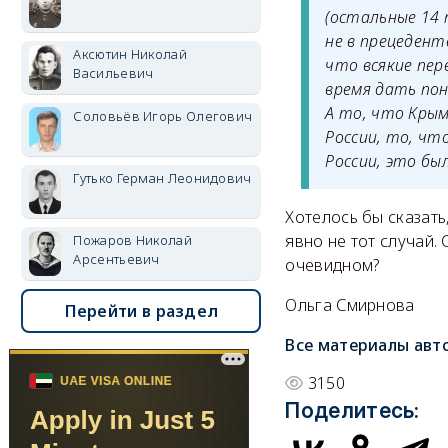
(остальные 14 
не в прецеденте
Аксютин Николай
что всякие пер
Васильевич
время дать пон
А то, что Крым
Соловьёв Игорь Олегович
России, то, ч
России, это бы
Гутько Герман Леонидович
Хотелось бы сказат
явно не тот случай.
Пожаров Николай
Арсентьевич
очевидном?
Ольга Смирнова
Перейти в раздел
Все материалы авт
3150
Поделитесь: