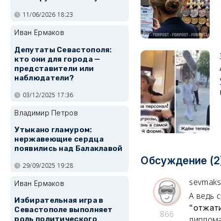
11/06/2026 18:23
Иван Ермаков
Депутаты Севастополя:
кто они для города —
представители или
наблюдатели?
03/12/2025 17:36
Владимир Петров
Утыкано гламуром:
нержавеющие сердца
появились над Балаклавой
Обсуждение (2
29/09/2025 19:28
sevmak
Иван Ермаков
А ведь 
Избирательная игра в
"отжат
Севастополе выполняет
866
диплома
роль политического