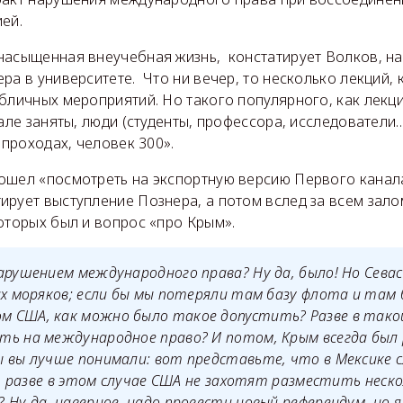
ей.
насыщенная внеучебная жизнь, констатирует Волков, на
ра в университете. Что ни вечер, то несколько лекций, 
бличных мероприятий. Но такого популярного, как лекц
але заняты, люди (студенты, профессора, исследователи...
 проходах, человек 300».
ошел «посмотреть на экспортную версию Первого канала
рует выступление Познера, а потом вслед за всем зало
оторых был и вопрос «про Крым».
арушением международного права? Ну да, было! Но Сева
их моряков; если бы мы потеряли там базу флота и там 
 США, как можно было такое допустить? Разве в тако
ь на международное право? И потом, Крым всегда был 
 вы лучше понимали: вот представьте, что в Мексике 
!), разве в этом случае США не захотят разместить неск
 Ну да, наверное, надо провести новый референдум, но 