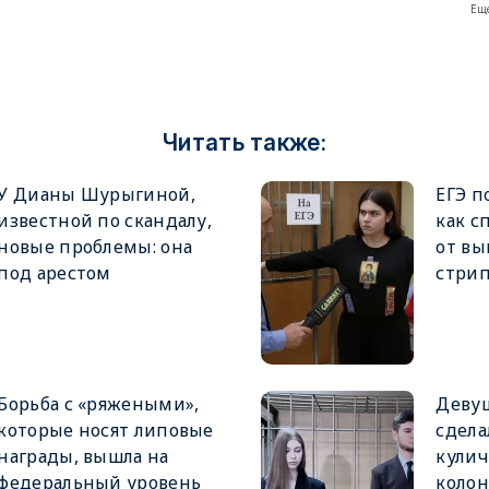
Еще
Читать также:
У Дианы Шурыгиной,
ЕГЭ п
известной по скандалу,
как с
новые проблемы: она
от в
под арестом
стри
Борьба с «ряжеными»,
Девуш
которые носят липовые
сдела
награды, вышла на
кулич
федеральный уровень
коло