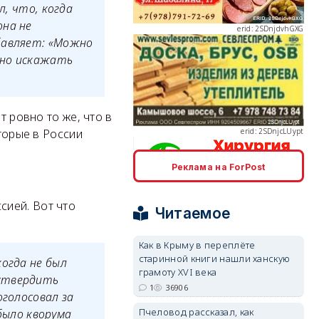
л, что, когда
она не
бавляет: «Можно
тно искажать
erid: 2SDnjcLUypt
т ровно то же, что в
оторые в России
Реклама на ForPost
erid: 2SDnjcrDNw6
сией. Вот что
Читаемое
Как в Крыму в переплёте
старинной книги нашли ханскую
когда не был
грамоту XVI века
 утвердить
erid: 2SDnjdPjgYS
1
36906
оголосовал за
Пчеловод рассказал, как
было кворума