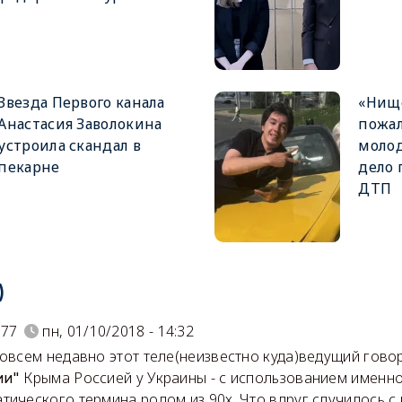
Звезда Первого канала
«Нище
Анастасия Заволокина
пожал
устроила скандал в
молод
пекарне
дело 
ДТП
)
s77
пн, 01/10/2018 - 14:32
совсем недавно этот теле(неизвестно куда)ведущий гово
Крыма Россией у Украины - с использованием именно
ии"
тического термина родом из 90х. Что вдруг случилось с