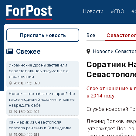
Новости
#СВО
#
Прислать новость
Все
Севастопо
Свежее
Новости Севасто
Соратник На
Украинские дроны заставили
севастопольцев задуматься о
Севастопол
страховании
20:01
1
323
Свое отношение к 
Новое — это забытое старое? Что
в 2014 году.
такое модный биохакинг и как не
навредить себе
Служба новостей Fo
19:15
0
101
Леонид Волков извр
Как медик из Севастополя
спасала раненых в Геленджике
утверждает Познер. 
19:00
1
528
признал и одобрил 