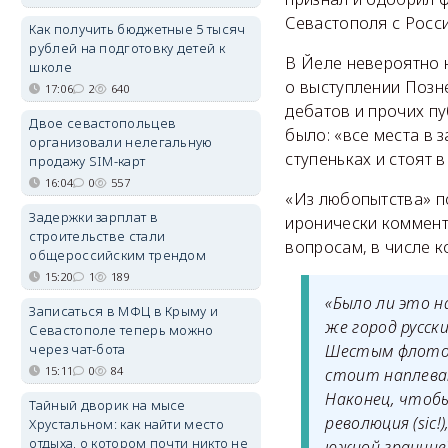
Севастополя с Росси
Как получить бюджетные 5 тысяч
рублей на подготовку детей к
В Йеле невероятно 
школе
о выступлении Позне
17:06
2
640
дебатов и прочих пу
Двое севастопольцев
было: «все места в з
организовали нелегальную
ступеньках и стоят в
продажу SIM-карт
16:04
0
557
«Из любопытства» п
Задержки зарплат в
иронически комменти
строительстве стали
вопросам, в числе к
общероссийским трендом
15:20
1
189
«Было ли это н
Записаться в МФЦ в Крыму и
же город русск
Севастополе теперь можно
через чат-бота
Шестым флотом
15:11
0
84
стоит наплеват
Наконец, чтобы
Тайный дворик на мысе
революция (sic
Хрустальном: как найти место
отдыха, о котором почти никто не
южной границе?