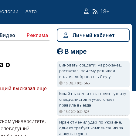
18+
нологии
Авто
Видео
Личный кабинет
Реклама
В мире
а о
Виноваты соцсети: марокканец
рассказал, почему решился
вплавь добраться в Сеуту
16:59
0
565
ущий высказал еще
Китай пытается остановить утечку
специалистов и ужесточает
правила выезда
16:07
0
328
ском университете,
Иран отменил удар по Украине,
однако требует компенсацию за
 телеведущий
атаку на судно
ии Крыма и