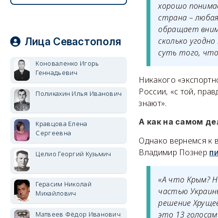
хорошо понимае
страна – любая
обращает вним
Лица Севастополя
сколько угодно
суть того, что
Коноваленко Игорь
Геннадьевич
Никакого «экспортно
России, «с той, пра
Поликахин Илья Иванович
знают».
А как на самом де
Кравцова Елена
Сергеевна
Однако вернемся к 
Владимир Познер
п
Целио Георгий Кузьмич
«А что Крым? Н
Герасим Николай
частью Украин
Михайлович
решение Хрущев
это 13 голосам
Матвеев Фёдор Иванович