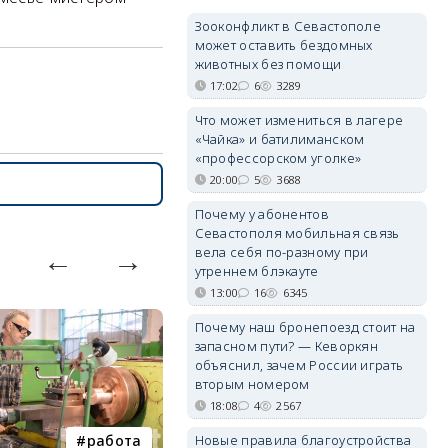
Зооконфликт в Севастополе
может оставить бездомных
животных без помощи
17:02
6
3289
Что может измениться в лагере
«Чайка» и батилиманском
«профессорском уголке»
20:00
5
3688
Почему у абонентов
Севастополя мобильная связь
вела себя по-разному при
утреннем блэкауте
13:00
16
6345
Почему наш бронепоезд стоит на
запасном пути? — Кеворкян
объяснил, зачем России играть
вторым номером
18:08
4
2567
Новые правила благоустройства
работа
Балаклава