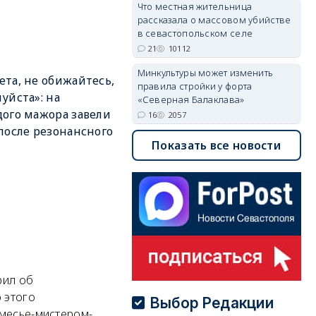
Что местная жительница
рассказала о массовом убийстве
в севастопольском селе
21
10112
Минкультуры может изменить
та, не обижайтесь,
правила стройки у форта
уйста»: на
«Северная Балаклава»
ого мажора завели
16
2057
после резонансного
Показать все новости
рил об
 этого
Выбор Редакции
 месье-мистером-