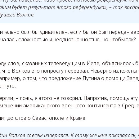
каким будет результат этого референдума», – так восп
ущего Волков.
ительно был бы удивителен, если бы он был передан ве
ичалась сложностью и неоднозначностью, но чтобы так?
ду слов, сказанных телеведущим в Йеле, объяснилось б
, что Волков его попросту переврал. Неверно изложены 
например, о том, что предложение Путина о помощи Запа
гнуто.
ергли, – ложь, я этого не говорил. Напротив, помощь эту
змещении американского военного контингента в Средней
ит до слов о Севастополе и Крыме.
дин Волков совсем изоврался. К тому же мне показалось, 