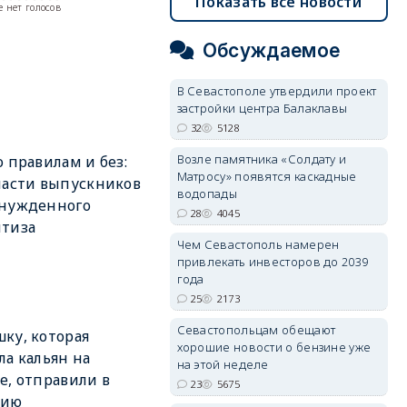
Показать все новости
 нет голосов
Обсуждаемое
В Севастополе утвердили проект
застройки центра Балаклавы
32
5128
Возле памятника «Солдату и
о правилам и без:
Матросу» появятся каскадные
пасти выпускников
водопады
ынужденного
28
4045
птиза
Чем Севастополь намерен
привлекать инвесторов до 2039
года
25
2173
Севастопольцам обещают
ку, которая
хорошие новости о бензине уже
ла кальян на
на этой неделе
е, отправили в
23
5675
нию