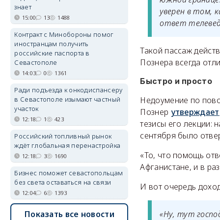
знает
уверен в том, 
15:00
13
1488
ответ телевед
Контракт с Минобороны помог
иностранцам получить
Такой пассаж действ
российские паспорта в
Познера всегда отл
Севастополе
14:03
0
1361
Быстро и просто
Ради подъезда к онкодиспансеру
в Севастополе изымают частный
Недоумение по пово
участок
Познер
утверждает
12:18
1
423
тезисы его лекции: 
сентября было отвер
Российский топливный рынок
ждёт глобальная перенастройка
«То, что помощь отв
12:18
3
1690
Афганистане, и в ра
Бизнес поможет севастопольцам
без света оставаться на связи
И вот очередь доход
12:04
6
1393
Показать все новости
«Ну, тут госпо