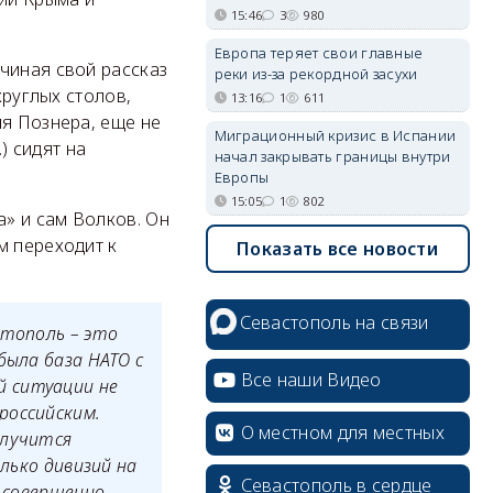
15:46
3
980
Европа теряет свои главные
чиная свой рассказ
реки из-за рекордной засухи
круглых столов,
13:16
1
611
ия Познера, еще не
Миграционный кризис в Испании
) сидят на
начал закрывать границы внутри
Европы
15:05
1
802
» и сам Волков. Он
м переходит к
Показать все новости
Севастополь на связи
стополь – это
была база НАТО с
Все наши Видео
й ситуации не
российским.
О местном для местных
случится
олько дивизий на
Севастополь в сердце
я совершенно