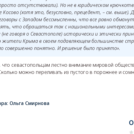
просто отсутствовали). Но не в юридическом крючкотв
 Косово (хотя это, безусловно, прецедент, – см. выше). 
еговоры с Западом бессмысленны, что все равно обману
ять, что обращаться так с национальными интересами 
 (не говоря о Севастополе) исторически и этически пр
то жители Крыма в своем подавляющем большинстве стр
ло совершенно понятно. И решение было принято».
ь, что севастопольцам лестно внимание мировой обществ
 Сколько можно переливать из пустого в порожнее и сом
ора:
Ольга Смирнова
О