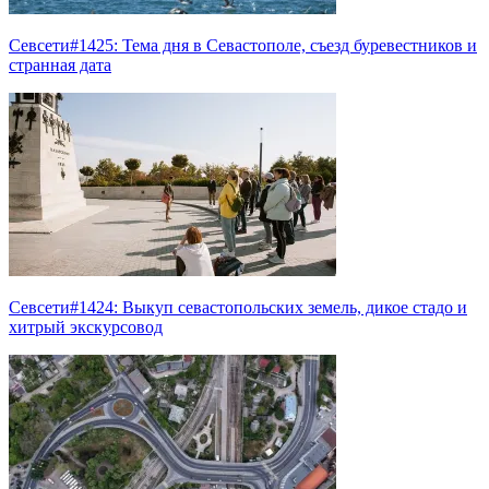
Севсети#1425: Тема дня в Севастополе, съезд буревестников и
странная дата
Севсети#1424: Выкуп севастопольских земель, дикое стадо и
хитрый экскурсовод