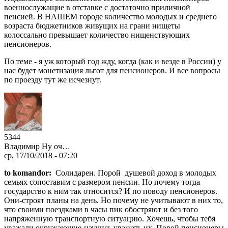
военнослужащие в отставке с достаточно приличной
пенсией. В НАШЕМ городе количество молодых и среднего
возраста бюджетников живущих на грани нищеты
колоссально превышает количество нищенствующих
пенсионеров.
По теме - я уж который год жду, когда (как и везде в России) у
нас будет монетизация льгот для пенсионеров. И все вопросы
по проезду тут же исчезнут.
5344
Владимир Ну оч…
ср, 17/10/2018 - 07:20
to komandor:
Солидарен. Порой душевой доход в молодых
семьях сопоставим с размером пенсии. Но почему тогда
государство к ним так относится? И по поводу пенсионеров.
Они-строят планы на день. Но почему не учитывают в них то,
что своими поездками в часы пик обостряют и без того
напряженную транспортную ситуацию. Хочешь, чтобы тебя
уважали окружающие-научись уважать их. Порой пенсионеры