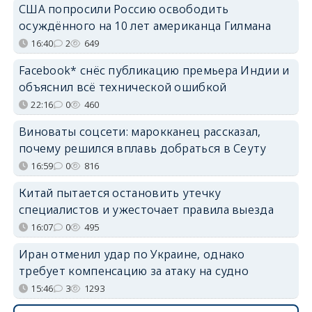
США попросили Россию освободить
осуждённого на 10 лет американца Гилмана
16:40
2
649
Facebook* снёс публикацию премьера Индии и
объяснил всё технической ошибкой
22:16
0
460
Виноваты соцсети: марокканец рассказал,
почему решился вплавь добраться в Сеуту
16:59
0
816
Китай пытается остановить утечку
специалистов и ужесточает правила выезда
16:07
0
495
Иран отменил удар по Украине, однако
требует компенсацию за атаку на судно
15:46
3
1293