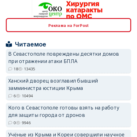
erid: 2SDnjcrDNw6
Реклама на ForPost
Читаемое
В Севастополе повреждены десятки домов
при отражении атаки БПЛА
18
13435
erid: 2SDnjdPjgYS
Ханский дворец возглавил бывший
замминистра юстиции Крыма
6
10494
Кого в Севастополе готовы взять на работу
erid: 2SDnjdvhGXG
для защиты города от дронов
0
9946
Учёные из Крыма и Кореи совершили научное