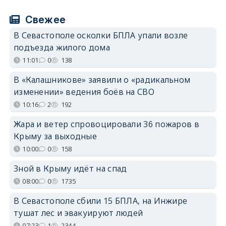
Свежее
В Севастополе осколки БПЛА упали возле
подъезда жилого дома
11:01
0
138
В «Калашникове» заявили о «радикальном
изменении» ведения боёв на СВО
10:16
2
192
Жара и ветер спровоцировали 36 пожаров в
Крыму за выходные
10:00
0
158
Зной в Крыму идёт на спад
08:00
0
1735
В Севастополе сбили 15 БПЛА, на Инжире
тушат лес и эвакуируют людей
07:23
1
2344