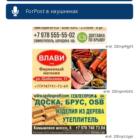
ForPost в наушниках
erid: 2SDnjdPjgYS
erid: 2SDnjdvhGXG
erid: 2SDnjcLUypt