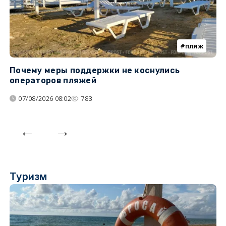
пляж
Почему меры поддержки не коснулись
У
операторов пляжей
з
07/08/2026 08:02
783
Туризм