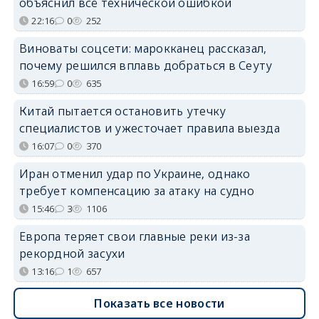
объяснил всё технической ошибкой
22:16
0
252
Виноваты соцсети: марокканец рассказал,
почему решился вплавь добраться в Сеуту
16:59
0
635
Китай пытается остановить утечку
специалистов и ужесточает правила выезда
16:07
0
370
Иран отменил удар по Украине, однако
требует компенсацию за атаку на судно
15:46
3
1106
Европа теряет свои главные реки из-за
рекордной засухи
13:16
1
657
Показать все новости