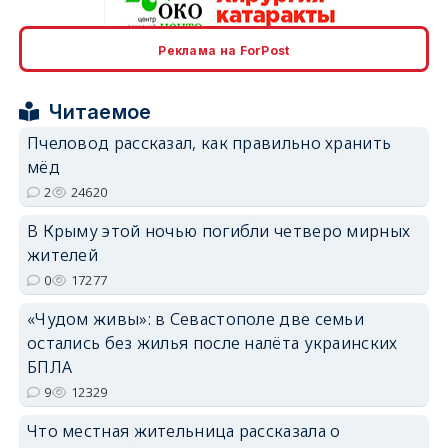
Реклама на ForPost
erid: 2SDnjcrDNw6
Читаемое
Пчеловод рассказал, как правильно хранить
мёд
2
24620
erid: 2SDnjdPjgYS
В Крыму этой ночью погибли четверо мирных
жителей
0
17277
«Чудом живы»: в Севастополе две семьи
остались без жилья после налёта украинских
erid: 2SDnjdvhGXG
БПЛА
9
12329
Что местная жительница рассказала о