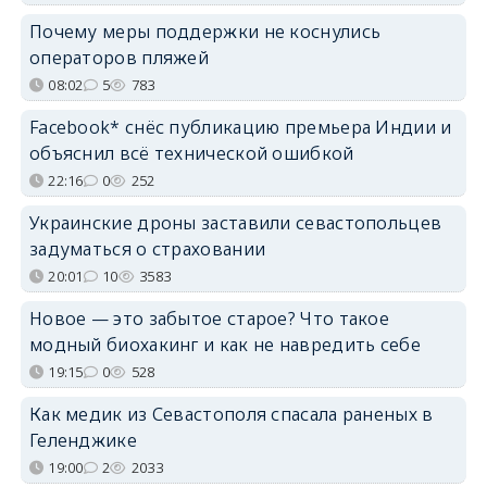
Почему меры поддержки не коснулись
операторов пляжей
08:02
5
783
Facebook* снёс публикацию премьера Индии и
объяснил всё технической ошибкой
22:16
0
252
Украинские дроны заставили севастопольцев
задуматься о страховании
20:01
10
3583
Новое — это забытое старое? Что такое
модный биохакинг и как не навредить себе
19:15
0
528
Как медик из Севастополя спасала раненых в
Геленджике
19:00
2
2033