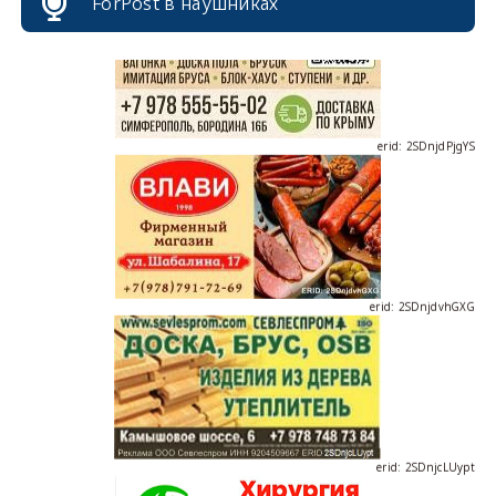
ForPost в наушниках
erid: 2SDnjdPjgYS
erid: 2SDnjdvhGXG
erid: 2SDnjcLUypt