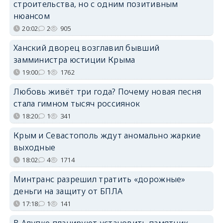
строительства, но с одним позитивным
нюансом
20:02
2
905
Ханский дворец возглавил бывший
замминистра юстиции Крыма
19:00
1
1762
Любовь живёт три года? Почему новая песня
стала гимном тысяч россиянок
18:20
1
341
Крым и Севастополь ждут аномально жаркие
выходные
18:02
4
1714
Минтранс разрешил тратить «дорожные»
деньги на защиту от БПЛА
17:18
1
141
В Алупке планируют установить памятник