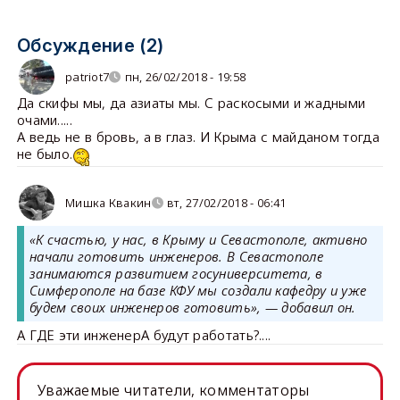
Обсуждение (2)
patriot7
пн, 26/02/2018 - 19:58
Да скифы мы, да азиаты мы. С раскосыми и жадными
очами.....
А ведь не в бровь, а в глаз. И Крыма с майданом тогда
не было.
Мишка Квакин
вт, 27/02/2018 - 06:41
«К счастью, у нас, в Крыму и Севастополе, активно
начали готовить инженеров. В Севастополе
занимаются развитием госуниверситета, в
Симферополе на базе КФУ мы создали кафедру и уже
будем своих инженеров готовить», — добавил он.
А ГДЕ эти инженерА будут работать?....
Уважаемые читатели, комментаторы