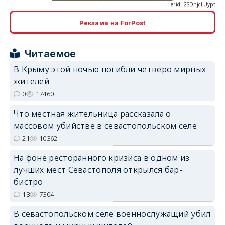
Реклама на ForPost
erid: 2SDnjcrDNw6
Читаемое
В Крыму этой ночью погибли четверо мирных
жителей
0
17460
erid: 2SDnjdPjgYS
Что местная жительница рассказала о
массовом убийстве в севастопольском селе
21
10362
На фоне ресторанного кризиса в одном из
лучших мест Севастополя открылся бар-
бистро
erid: 2SDnjdvhGXG
13
7304
В севастопольском селе военнослужащий убил