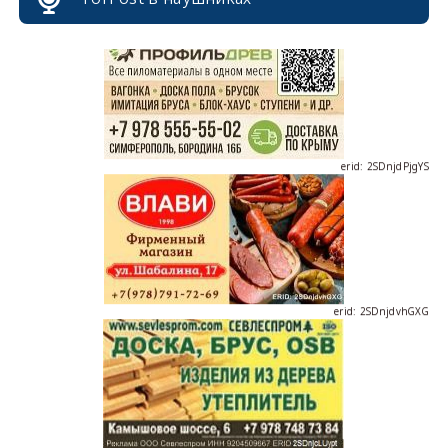
erid: 2SDnjdPjgYS
erid: 2SDnjdvhGXG
erid: 2SDnjcLUypt