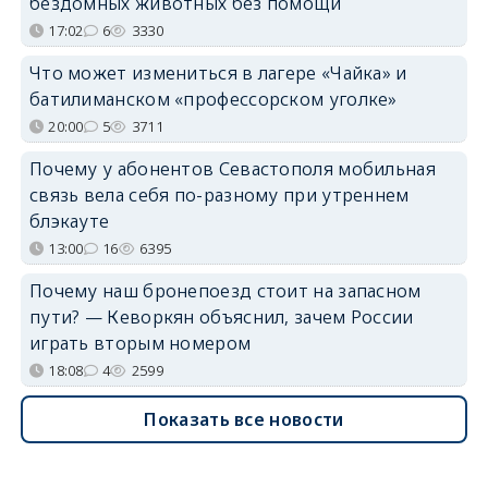
бездомных животных без помощи
17:02
6
3330
Что может измениться в лагере «Чайка» и
батилиманском «профессорском уголке»
20:00
5
3711
Почему у абонентов Севастополя мобильная
связь вела себя по-разному при утреннем
блэкауте
13:00
16
6395
Почему наш бронепоезд стоит на запасном
пути? — Кеворкян объяснил, зачем России
играть вторым номером
18:08
4
2599
Показать все новости