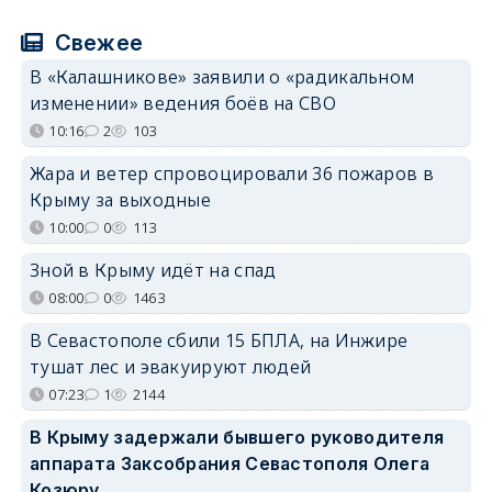
Свежее
В «Калашникове» заявили о «радикальном
изменении» ведения боёв на СВО
10:16
2
103
Жара и ветер спровоцировали 36 пожаров в
Крыму за выходные
10:00
0
113
Зной в Крыму идёт на спад
08:00
0
1463
В Севастополе сбили 15 БПЛА, на Инжире
тушат лес и эвакуируют людей
07:23
1
2144
В Крыму задержали бывшего руководителя
аппарата Заксобрания Севастополя Олега
Козюру