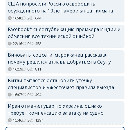
США попросили Россию освободить
осуждённого на 10 лет американца Гилмана
16:40
2
644
Facebook* снёс публикацию премьера Индии и
объяснил всё технической ошибкой
22:16
0
458
Виноваты соцсети: марокканец рассказал,
почему решился вплавь добраться в Сеуту
16:59
0
811
Китай пытается остановить утечку
специалистов и ужесточает правила выезда
16:07
0
494
Иран отменил удар по Украине, однако
требует компенсацию за атаку на судно
15:46
3
1291