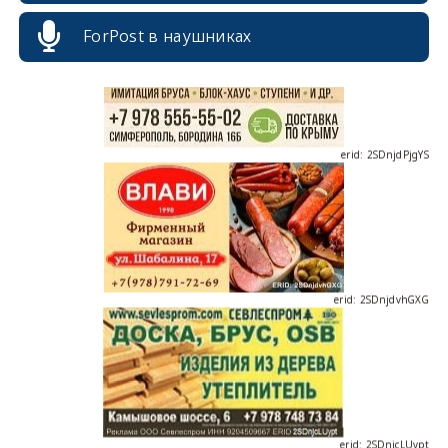
ForPost в наушниках
erid: 2SDnjdPjgYS
erid: 2SDnjdvhGXG
erid: 2SDnjcLUypt