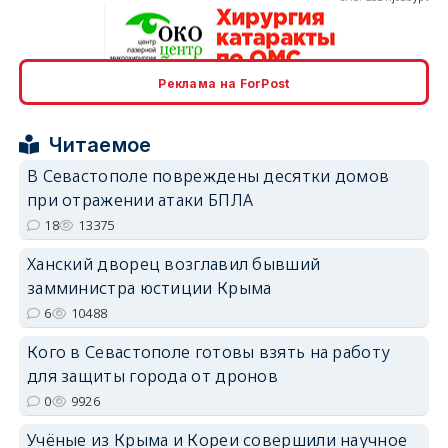
Реклама на ForPost
erid: 2SDnjcrDNw6
Читаемое
В Севастополе повреждены десятки домов
при отражении атаки БПЛА
18
13375
erid: 2SDnjdPjgYS
Ханский дворец возглавил бывший
замминистра юстиции Крыма
6
10488
Кого в Севастополе готовы взять на работу
для защиты города от дронов
erid: 2SDnjdvhGXG
0
9926
Учёные из Крыма и Кореи совершили научное