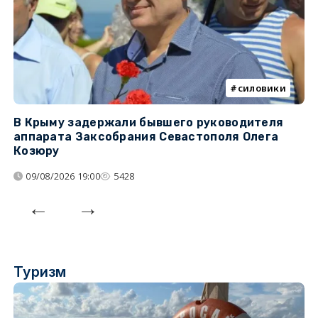
силовики
В Крыму задержали бывшего руководителя
К
аппарата Заксобрания Севастополя Олега
з
Козюру
«
09/08/2026 19:00
5428
Туризм