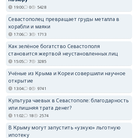
19:00
0
5428
Севастополец превращает груды металла в
корабли и маяки
17:06
3
1713
Как зелёное богатство Севастополя
становится жертвой неустановленных лиц
15:05
7
3285
Учёные из Крыма и Кореи совершили научное
открытие
13:04
0
9741
Культура чаевых в Севастополе: благодарность
или лишняя трата денег?
11:02
18
2574
В Крыму могут запустить «узкую» льготную
ипотеку